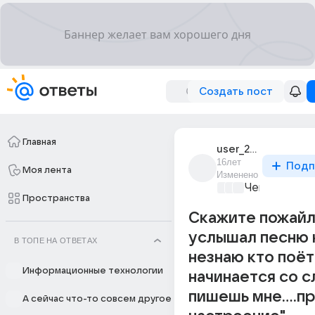
Создать пост
Главная
user_2938993
16лет
Подп
Моя лента
Изменено
Чем занятьс
Пространства
Скажите пожайл
услышал песню 
В ТОПЕ НА ОТВЕТАХ
незнаю кто поёт
Информационные технологии
начинается со с
пишешь мне....п
А сейчас что-то совсем другое