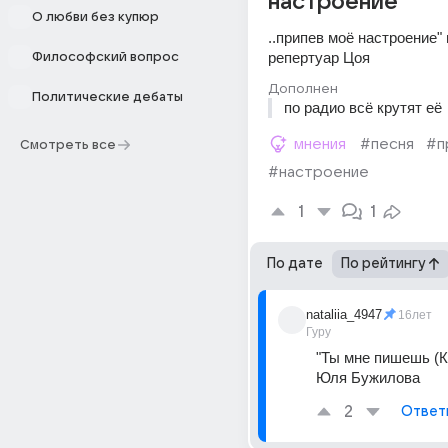
настроение"
О любви без купюр
..припев моё настроение" 
репертуар Цоя
Философский вопрос
Дополнен
Политические дебаты
по радио всё крутят её
мнения
#песня
#п
Смотреть все
#настроение
1
1
По дате
По рейтингу
nataliia_4947
16лет
Гуру
"Ты мне пишешь (Ка
Юля Бужилова
2
Ответ