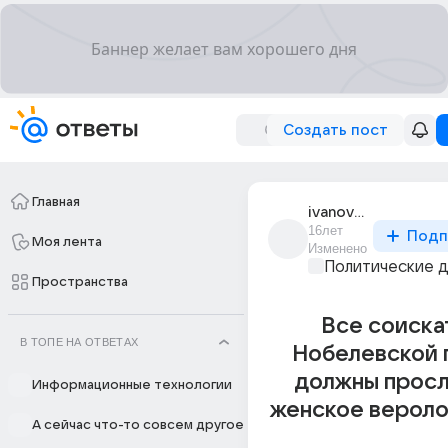
Создать пост
Главная
ivanova_224
16лет
Подп
Моя лента
Изменено
Политические 
Пространства
Все соиска
В ТОПЕ НА ОТВЕТАХ
Нобелевской 
должны просл
Информационные технологии
женское вероло
А сейчас что-то совсем другое