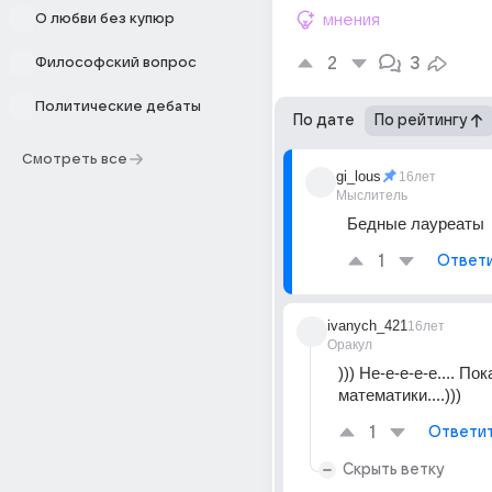
О любви без купюр
мнения
2
3
Философский вопрос
Политические дебаты
По дате
По рейтингу
Смотреть все
gi_lous
16лет
Мыслитель
Бедные лауреаты
1
Ответ
ivanych_421
16лет
Оракул
))) Не-е-е-е-е.... Пок
математики....)))
1
Ответи
Скрыть ветку