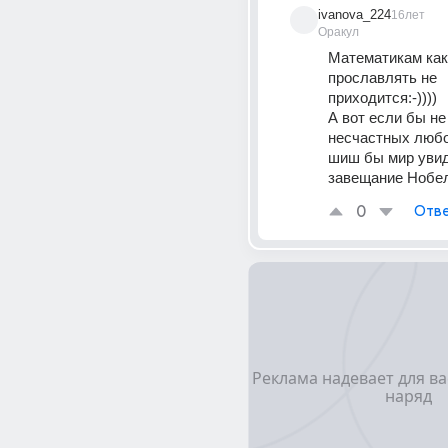
ivanova_224
16лет
Оракул
Математикам как 
прославлять не 
приходится:-)))) 
А вот если бы не
несчастных любо
шиш бы мир увид
завещание Нобеля
0
Отве