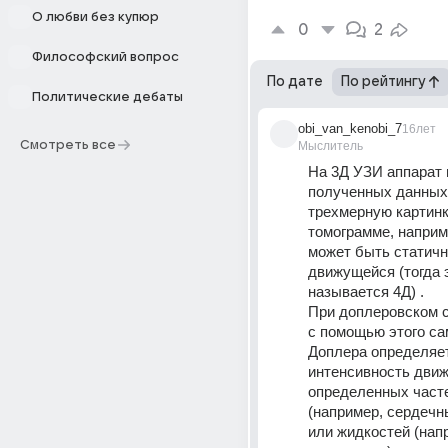
О любви без купюр
0
2
Философский вопрос
По дате
По рейтингу
Политические дебаты
obi_van_kenobi_7
16лет
Смотреть все
Мыслитель
На 3Д УЗИ аппарат и
полученных данных 
трехмерную картинку
томограмме, наприм
может быть статичн
движущейся (тогда э
называется 4Д) . 
При доплеровском с
с помощью этого са
Доплера определяет
интенсивность движ
определенных часте
(например, сердечны
или жидкостей (напр