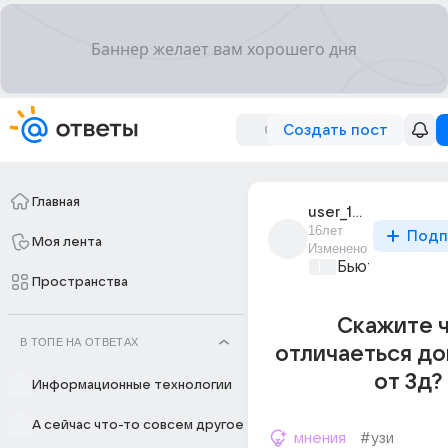
Создать пост
Главная
user_14588989
16лет
Подп
Моя лента
Изменено
Бьютилэнд
+1
Пространства
Скажите 
В ТОПЕ НА ОТВЕТАХ
отличаеться до
от 3д?
Информационные технологии
А сейчас что-то совсем другое
мнения
#узи