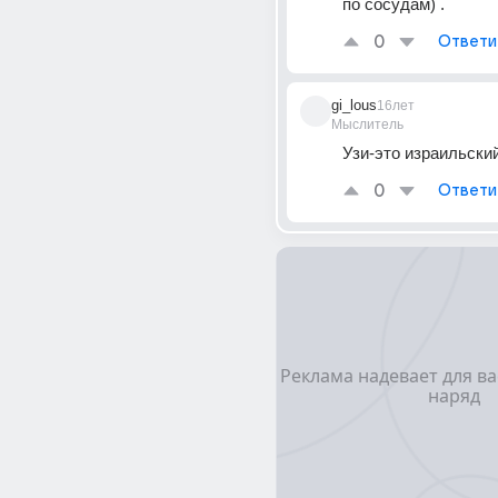
по сосудам) .
0
Ответи
gi_lous
16лет
Мыслитель
Узи-это израильски
0
Ответи