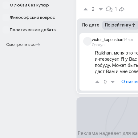
О любви без купюр
2
1
Философский вопрос
По дате
По рейтингу
Политические дебаты
victor_kapoustian
16лет
Смотреть все
Оракул
Raikhan, меня это т
интересует. Я у Вас 
побуду. Может быть,
даст Вам и мне сове
0
Ответи