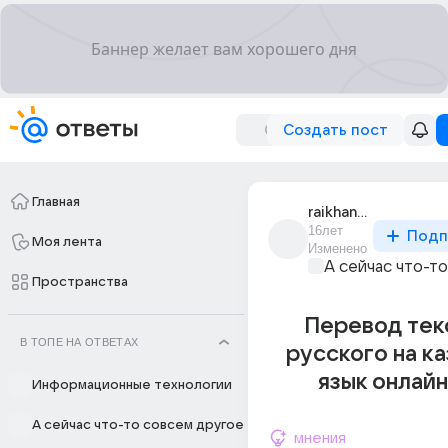
Создать пост
Главная
raikhan_aitkozhina
16лет
Подп
Моя лента
Изменено
А сейчас что-т
Пространства
Перевод тек
В ТОПЕ НА ОТВЕТАХ
русского на к
язык онлай
Информационные технологии
А сейчас что-то совсем другое
мнения