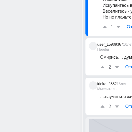
Искупайтесь в 
Веселитесь - 
Но не плачьте 
1
От
user_15909367
16ле
Профи
Смирись.. . дум
2
От
irinka_2382
16лет
Мыслитель
....научиться жи
2
От