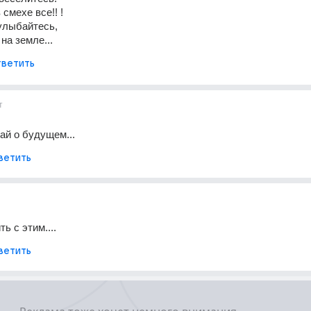
смехе все!! ! 
улыбайтесь, 
на земле...
ветить
т
ай о будущем...
ветить
ть с этим....
ветить