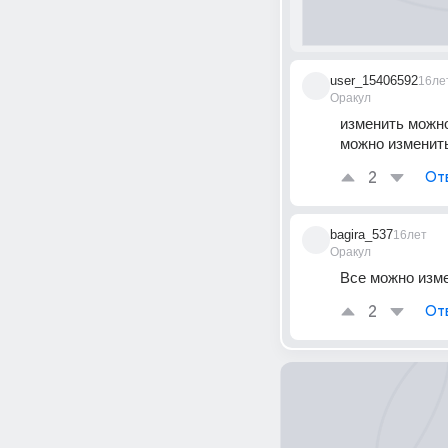
user_15406592
16ле
Оракул
изменить можно
можно изменит
2
От
bagira_537
16лет
Оракул
Все можно изме
2
От