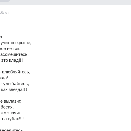
16лет
.. . 
учит по крыше, 
сё не так. 
рассмешитесь, 
это клад!! ! 
- влюбляйтесь, 
гда! 
 - улыбайтесь, 
как звезда!! ! 
е вылазит, 
ебесах. 
то значит, 
на губах!! ! 
веселитесь. 