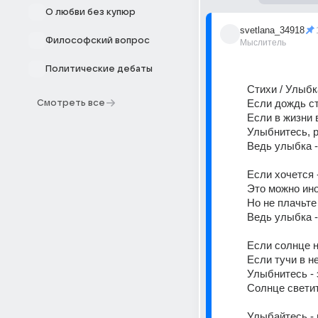
О любви без купюр
svetlana_34918
Философский вопрос
Мыслитель
Политические дебаты
Стихи / Улыбка
Если дождь ст
Смотреть все
Если в жизни в
Улыбнитесь, 
Ведь улыбка - 
Если хочется 
Это можно ино
Но не плачьте
Ведь улыбка - 
Если солнце н
Если тучи в н
Улыбнитесь - э
Солнце светит 
Улыбайтесь - 