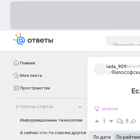
Главная
lada_909
16лет
И
Философски
Моя лента
Пространства
Ес
В ТОПЕ НА ОТВЕТАХ
мнения
Информационные технологии
1
5
А сейчас что-то совсем другое
По дате
По рейтин