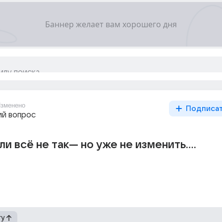
зменено
Подписа
й вопрос
ли всё не так--- но уже не изменить....
гу