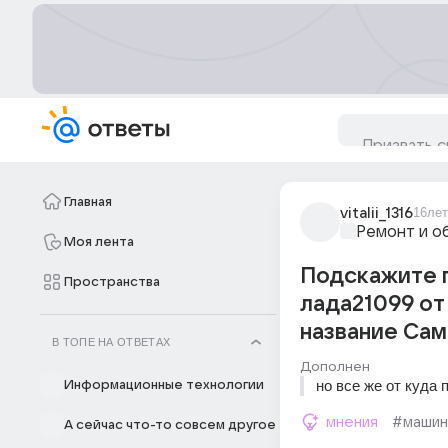
Главная
vitalii_1316
16лет
Ремонт и о
Моя лента
Подскажите 
Пространства
лада21099 от
название Са
В ТОПЕ НА ОТВЕТАХ
Дополнен
но все же от куд
Информационные технологии
мнения
#машин
А сейчас что-то совсем другое