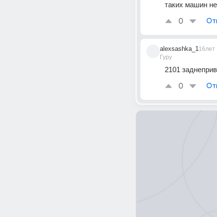
таких машин не
0
От
alexsashka_1
16лет
Гуру
2101 заднеприв
0
От