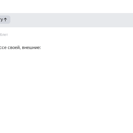
гу
6лет
ссе своей, внешние: 