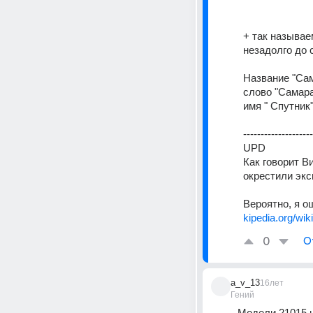
+ так называе
незадолго до 
Название "Са
слово "Самара
имя " Спутник"
--------------------
UPD 
Как говорит Ви
окрестили экс
Вероятно, я о
kipedia.org/wi
0
О
a_v_13
16лет
Гений
Модели 21015 н