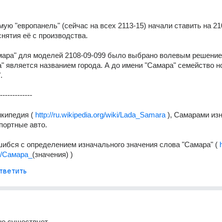
мую "европанель" (сейчас на всех 2113-15) начали ставить на 21
снятия её с производства. 
мара" для моделей 2108-09-099 было выбрано волевым решение
" является названием города. А до имени "Самара" семейство но
. 
-------------
кипедия ( 
http://ru.wikipedia.org/wiki/Lada_Samara
 ), Самарами из
портные авто. 
шибся с определением изначального значения слова "Самара" ( 
ki/Самара_
(значения) )
тветить
е существует. 