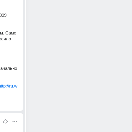
099 
м. Само 
сило 
начально 
http://ru.wi