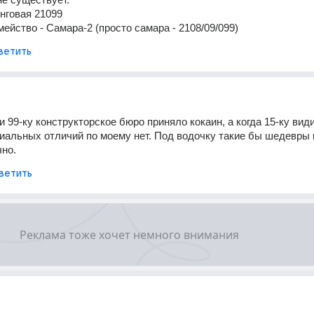
нговая 21099 
ейство - Самара-2 (просто самара - 2108/09/099)
ветить
и 99-ку конструкторское бюро приняло кокаин, а когда 15-ку вид
иальных отличий по моему нет. Под водочку такие бы шедевры н
чно.
ветить