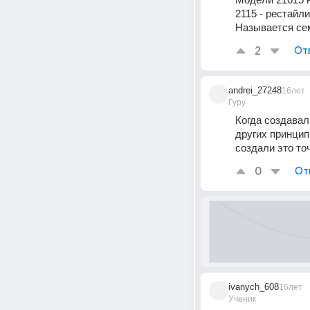
2115 - рестайли
Называется сем
2
От
andrei_27248
16лет
Гуру
Когда создавал
других принцип
создали это то
0
От
ivanych_608
16лет
Ученик