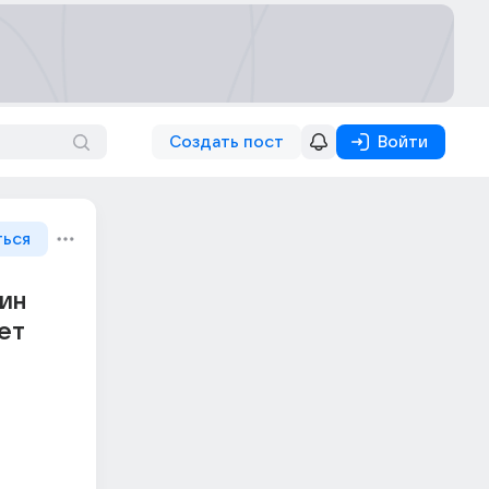
Создать пост
Войти
ться
ин
ет