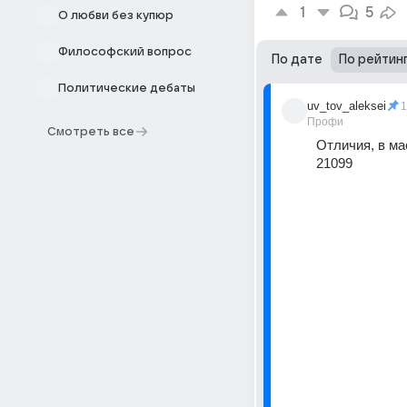
1
5
О любви без купюр
Философский вопрос
По дате
По рейтин
Политические дебаты
uv_tov_aleksei
1
Профи
Смотреть все
Отличия, в ма
21099 