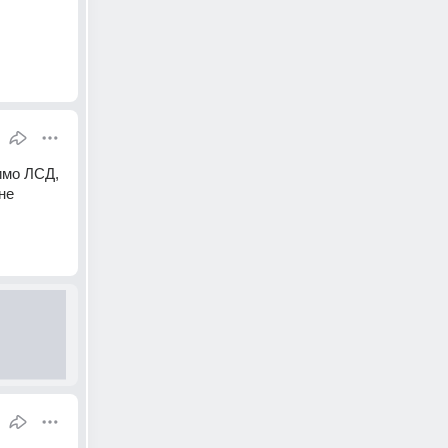
имо ЛСД, 
е 