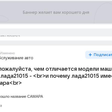
Изменено
Подписа
бслуживание авто
пожалуйста, чем отличается модели маш
 лада21015 - <br>и почему лада21015 име
мара<br>
а пошло название САМАРА
а