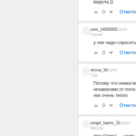
видела ))
0
Ответи
user_14055935
16лет
Ученик
у них надо спросить
0
Ответи
oksna_34
16лет
Гуру
Потому что ножки мё
независимо от пола 
них очень тепло
0
Ответи
sergei_laptev_31
16лет
Мастер
Угги (Uggs) — стиль