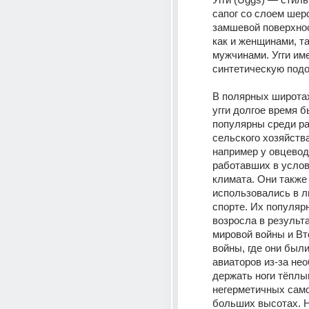
сапог со слоем шерс
замшевой поверхнос
как и женщинами, так
мужчинами. Угги име
синтетическую подо
В полярных широтах 
угги долгое время б
популярны среди ра
сельского хозяйства,
например у овцеводо
работавших в услов
климата. Они также 
использовались в л
спорте. Их популярн
возросла в результа
мировой войны и Вт
войны, где они были
авиаторов из-за нео
держать ноги тёплым
негерметичных само
больших высотах. Н