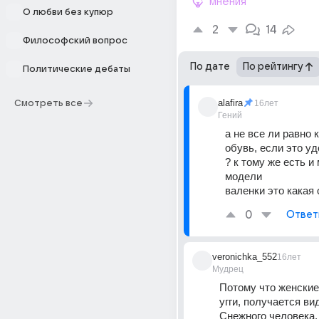
мнения
О любви без купюр
2
14
Философский вопрос
По дате
По рейтингу
Политические дебаты
alafira
Смотреть все
16лет
Гений
а не все ли равно к
обувь, если это уд
? к тому же есть и
модели 
валенки это какая 
0
Ответ
veronichka_552
16лет
Мудрец
Потому что женские
угги, получается вид
Снежного человека. 