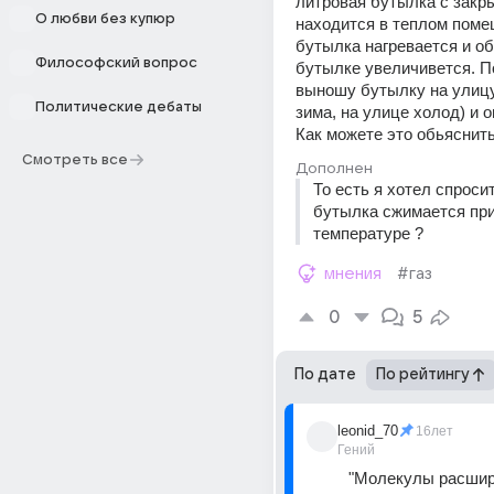
литровая бутылка с закр
О любви без купюр
находится в теплом поме
бутылка нагревается и об
Философский вопрос
бутылке увеличивется. По
выношу бутылку на улицу,
Политические дебаты
зима, на улице холод) и о
Как можете это обьяснить
Смотреть все
Дополнен
То есть я хотел спросит
бутылка сжимается при
температуре ?
мнения
#газ
0
5
По дате
По рейтингу
leonid_70
16лет
Гений
"Молекулы расширя