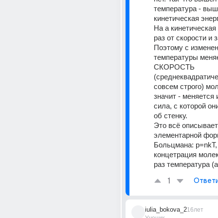
температура - выш
кинетическая энерг
На а кинетическая 
раз от скорости и з
Поэтому с изменен
температуры меняе
СКОРОСТЬ 
(среднеквадратичес
совсем строго) мол
значит - меняется 
сила, с которой он
об стенку. 
Это всё описывает
элементарной фор
Больцмана: p=nkT, 
концетрация молекул
раз температура (
1
Ответ
iulia_bokova_2
16лет