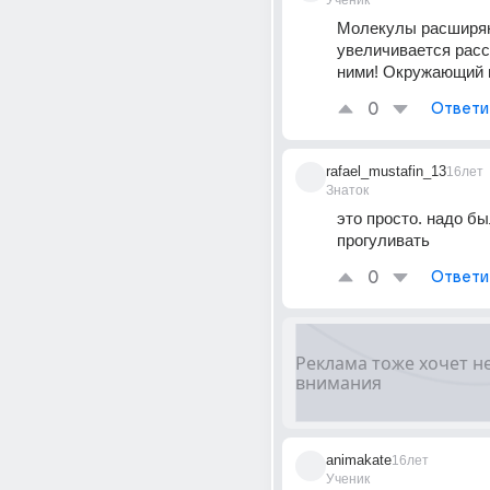
Ученик
Молекулы расширяю
увеличивается расс
ними! Окружающий м
0
Ответи
rafael_mustafin_13
16лет
Знаток
это просто. надо бы
прогуливать
0
Ответи
animakate
16лет
Ученик