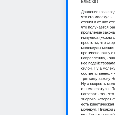
БЛЕСК!! ! 
Давление газа созд
что его молекулы 
стенки и от них отс
что получается ба
проявление закона
импульса (можно сч
простоты, что скор
молекеулы меняетс
противоположную п
направлению, - знач
неё подействовала 
силой. Ну а молеку
соответственно, - н
третьему закону Нь
Ну а скорость моле
от температуры. По
нагревать газ - эт
энергию, которая ф
есть кинетическая 
молекул. Никакой д
нет. Так что выше/