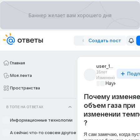
Создать пост
Главная
user_17118058
16лет
Подп
Моя лента
Изменено
Наука
+1
Пространства
Почему изменя
объем газа при
В ТОПЕ НА ОТВЕТАХ
изменении темп
Информационные технологии
?
А сейчас что-то совсем другое
Я сам замечаю, когда пуст