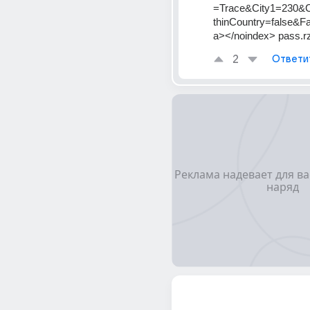
=Trace&City1=230&
thinCountry=false&F
a></noindex> pass.rz
2
Ответи