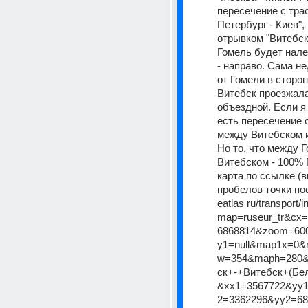
пересечение с тра
Петербург - Киев", 
отрывком "Витебск-
Гомель будет налев
- направо. Сама не
от Гомели в сторон
Витебск проезжала
объездной. Если я
есть пересечение с
между Витебском и 
Но то, что между Г
Витебском - 100% 
карта по ссылке (в
пробелов точки пост
eatlas ru/transport/
map=ruseur_tr&cx
6868814&zoom=600
y1=null&map1x=0
w=354&maph=280
ск+-+Витебск+(Бел
&xx1=3567722&yy
2=3362296&yy2=6