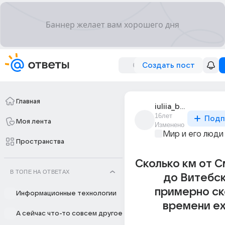
Создать пост
Главная
iuliia_bardonova_1
16лет
Подп
Моя лента
Изменено
Мир и его люди
Пространства
Сколько км от 
В ТОПЕ НА ОТВЕТАХ
до Витебск
примерно ск
Информационные технологии
времени ех
А сейчас что-то совсем другое