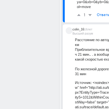
ya=0&xb=0&yb=0&
ol=move
1
Ответ
colin_16
16лет
Высший разум
Расстояние по автод
км 
Приблизительное вре
ч 21 мин.. . а вообще
какой скоростью ехат
По железной дороге -
31 мин
Источник:
<noindex>
w" href="http://ati.su/
px?EntityType=Trac
ity5=1012&WithinCou
stWay=false" target="
ati.su/trace/default.