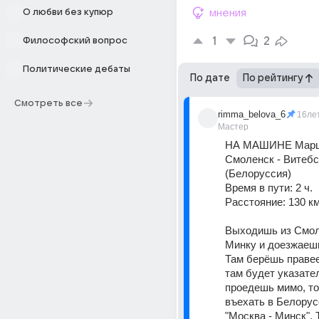
О любви без купюр
мнения
1
2
Философский вопрос
Политические дебаты
По дате
По рейтингу
Смотреть все
rimma_belova_6
16ле
Мастер
НА МАШИНЕ Маршр
Смоленск - Витебск
(Белоруссия) 
Время в пути: 2 ч. 
Расстояние: 130 км
Выходишь из Смоле
Минку и доезжаешь
Там берёшь правее
там будет указател
проедешь мимо, то
въехать в Белорус
"Москва - Минск". 