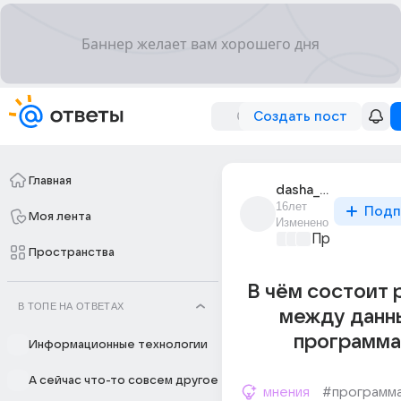
Создать пост
Главная
dasha_sukhareva_1
16лет
Подп
Моя лента
Изменено
Программир
Пространства
В чём состоит 
В ТОПЕ НА ОТВЕТАХ
между данн
программа
Информационные технологии
А сейчас что-то совсем другое
мнения
#программ