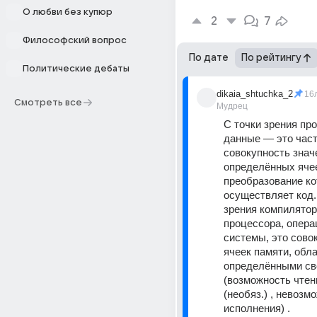
О любви без купюр
2
7
Философский вопрос
По дате
По рейтингу
Политические дебаты
dikaia_shtuchka_2
16
Смотреть все
Мудрец
С точки зрения про
данные — это част
совокупность значе
определённых ячее
преобразование ко
осуществляет код. 
зрения компилятора
процессора, опера
системы, это совок
ячеек памяти, обл
определёнными св
(возможность чтени
(необяз.) , невозмо
исполнения) . 