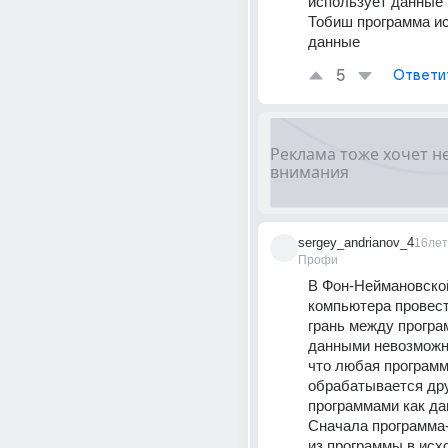
использует данные .
Тобиш программа ис
данные
5
Ответи
sergey_andrianov_4
16лет
Профи
В Фон-Неймановской
компьютера провест
грань между програм
данными невозможно
что любая программ
обрабатывается дру
программами как да
Сначала программа-
из программы в исхо