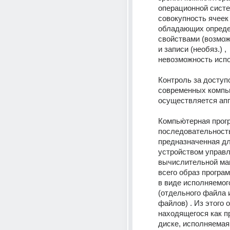
операционной систе
совокупность ячеек 
обладающих опреде
свойствами (возмож
и записи (необяз.) , 
невозможность испо
Контроль за доступо
современных компь
осуществляется апп
Компью́терная прогр
последовательность
предназначенная дл
устройством управл
вычислительной ма
всего образ програм
в виде исполняемог
(отдельного файла и
файлов) . Из этого о
находящегося как пр
диске, исполняемая 