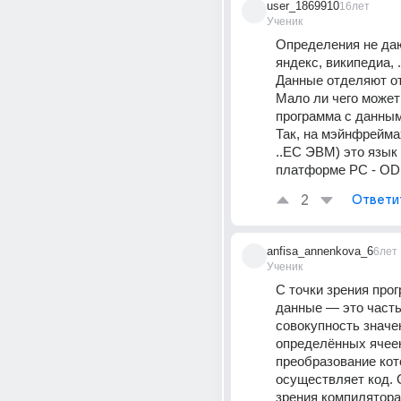
user_1869910
16лет
Ученик
Определения не даю.
яндекс, википедиа, .
Данные отделяют от
Мало ли чего может 
программа с данными
Так, на мэйнфреймах
..ЕС ЭВМ) это язык 
платформе PC - OD
2
Ответи
anfisa_annenkova_6
6лет
Ученик
С точки зрения прог
данные — это часть
совокупность значен
определённых ячеек
преобразование кот
осуществляет код. С
зрения компилятора,