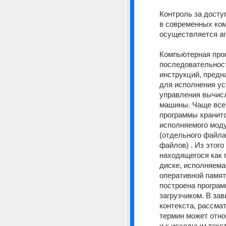
Контроль за досту
в современных ком
осуществляется ап
Компью́терная прог
последовательност
инструкций, предн
для исполнения ус
управления вычисл
машины. Чаще всег
программы хранитс
исполняемого моду
(отдельного файла
файлов) . Из этого 
находящегося как п
диске, исполняема
оперативной памят
построена програм
загрузчиком. В зав
контекста, рассма
термин может отно
и к исходным текст