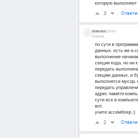
которую выполняет 
3
Ответи
stasuss
16лет
Ученик
по сути в программа
данных. есть же и се
выполнение начинае
секции кода. но ни к
передать выполнение
секцию данных. и бу
выполнятся мусор. 
передать управлени
адрес памяти компью
сути все в компьюте
вот. 
учите ассемблер ;)
2
Ответи