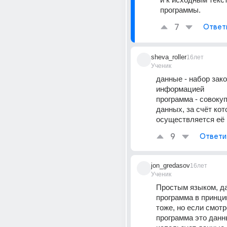
программы.
7
Ответ
sheva_roller
16лет
Ученик
данные - набор зако
информацией 
программа - совокуп
данных, за счёт кот
осуществляется её
9
Ответи
jon_gredasov
16лет
Ученик
Простым языком, да
программа в принцип
тоже, но если смотр
программа это данн