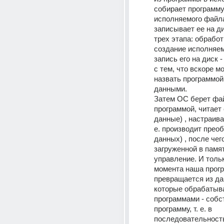
собирает программу 
исполняемого файла
записывает ее на ди
трех этапа: обработк
создание исполняемо
запись его на диск -
с тем, что вскоре м
назвать программой, 
данными. 
Затем ОС берет фай
программой, читает е
данные) , настраивае
е. производит преоб
данных) , после чег
загруженной в памят
управление. И только
момента наша прогр
превращается из да
которые обрабатыва
программами - собст
программу, т. е. в 
последовательность