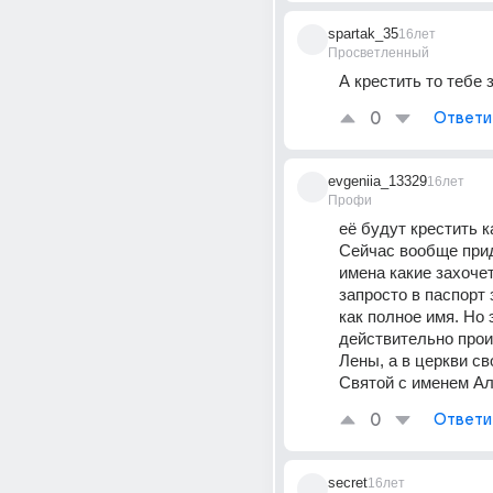
spartak_35
16лет
Просветленный
А крестить то тебе з
0
Ответи
evgeniia_13329
16лет
Профи
её будут крестить ка
Сейчас вообще при
имена какие захочет
запросто в паспорт 
как полное имя. Но э
действительно прои
Лены, а в церкви сво
Святой с именем Ал
0
Ответи
secret
16лет