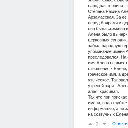
народная героиня - 
Степана Разина Алё
Арзамасская. За её "
перед боярами и це
она была сожжена в 
Алёна было вычеркн
церковных синодик,
забыл народную гер
упоминание имени А
преследовался. На 
имя Алена не имеет 
отношения к Елене, 
греческое имя, а др
языческое. Так звал
утреней зари - Ален
алая, красивая.
Так что при поисках
имени, надо глубже 
информацию, а не з
на созвучных Елена
2
Ответи