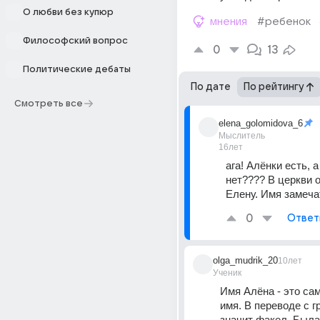
О любви без купюр
мнения
#ребенок
Философский вопрос
0
13
Политические дебаты
По дате
По рейтингу
Смотреть все
elena_golomidova_6
Мыслитель
16лет
ага! Алёнки есть, а
нет???? В церкви о
Елену. Имя замеча
0
Ответ
olga_mudrik_20
10лет
Ученик
Имя Алёна - это са
имя. В переводе с гр
значит факел. Была 