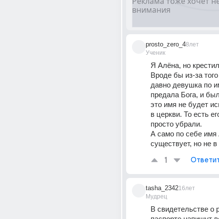
prosto_zero_4
8лет
Ученик
Я Алёна, но крестил
Вроде бы из-за того 
давно девушка по и
предала Бога, и был
это имя не будет ис
в церкви. То есть его
просто убрали.
А само по себе имя 
существует, но не в
1
Ответи
tasha_2342
16лет
Мудрец
В свидетельстве о р
паспорте напишут вс