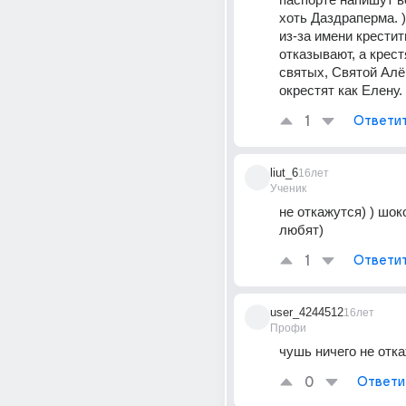
хоть Даздраперма. )
из-за имени крестить
отказывают, а крест
святых, Святой Алён
окрестят как Елену.
1
Ответи
liut_6
16лет
Ученик
не откажутся) ) шок
любят)
1
Ответи
user_4244512
16лет
Профи
чушь ничего не отк
0
Ответи