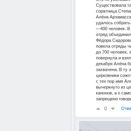
Существовала та
соратница Степан
Алёна Арзамасска
удалось собрать 
—400 человек. В 
отряд объединилс
Фёдора Сидорова
повела отряды ч
до 700 человек, з
повернула и взял
декабря Алёна б
захвачена. В ту э
церковники сожгл
с тех пор имя Ал
вычеркнуто из це
канонов, а о само
запрещено говор
0
Отве