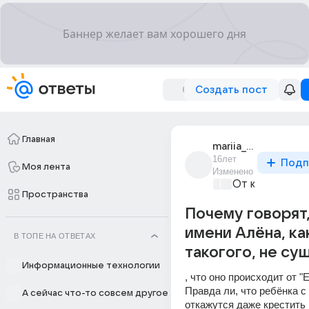
Создать пост
Главная
mariia_kulikova_42
16лет
Подп
Моя лента
Изменено
От колыбели 
Пространства
Почему говорят,
имени Алёна, ка
В ТОПЕ НА ОТВЕТАХ
такогого, не су
Информационные технологии
, что оно происходит от "Е
Правда ли, что ребёнка с
А сейчас что-то совсем другое
откажутся даже крестить 