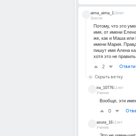
aima_aima_1
16лет
Знаток
Потому, что это ум
имя, от имени Елена.
же, как и Маша или 
имени Мария. Правд
пишут имя Алена как
хотя это не правиль
2
Ответи
Скрыть ветку
ira_10776
11лет
Ученик
Вообще, эти име
0
Отве
asura_16
11лет
Ученик
Это не уменьшите