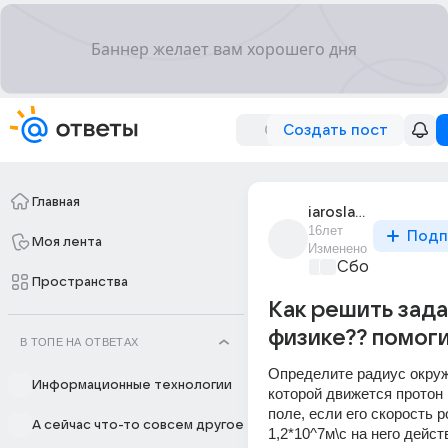
Создать пост
Главная
iaroslav_gusev_13
16лет
Подп
Моя лента
Изменено
Сборная Дом
Пространства
Как решить зада
физике?? помоги
В ТОПЕ НА ОТВЕТАХ
Определите радиус окружн
Информационные технологии
которой движется протон 
поле, если его скорость р
А сейчас что-то совсем другое
1,2*10^7м\с на него дейст