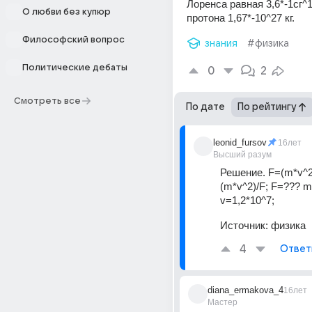
Лоренса равная 3,6*-1сг^
О любви без купюр
протона 1,67*-10^27 кг.
Философский вопрос
знания
#физика
Политические дебаты
0
2
Смотреть все
По дате
По рейтингу
leonid_fursov
16лет
Высший разум
Решение. F=(m*v^2
(m*v^2)/F; F=??? m
v=1,2*10^7;
Источник:
физика
4
Ответ
diana_ermakova_4
16лет
Мастер