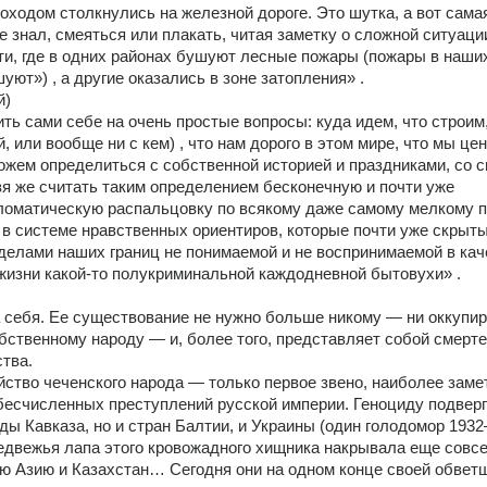
оходом столкнулись на железной дороге. Это шутка, а вот самая
е знал, смеяться или плакать, читая заметку о сложной ситуации
и, где в одних районах бушуют лесные пожары (пожары в наших
уют») , а другие оказались в зоне затопления» . 
) 
ь сами себе на очень простые вопросы: куда идем, что строим,
, или вообще ни с кем) , что нам дорого в этом мире, что мы цени
жем определиться с собственной историей и праздниками, со с
зя же считать таким определением бесконечную и почти уже 
матическую распальцовку по всякому даже самому мелкому пов
в системе нравственных ориентиров, которые почти уже скрыты 
еделами наших границ не понимаемой и не воспринимаемой в каче
жизни какой-то полукриминальной каждодневной бытовухи» . 
 себя. Ее существование не нужно больше никому — ни оккупир
обственному народу — и, более того, представляет собой смерте
тва. 
ство чеченского народа — только первое звено, наиболее замет
бесчисленных преступлений русской империи. Геноциду подверг
ды Кавказа, но и стран Балтии, и Украины (один голодомор 1932
 медвежья лапа этого кровожадного хищника накрывала еще совсе
 Азию и Казахстан… Сегодня они на одном конце своей обветш