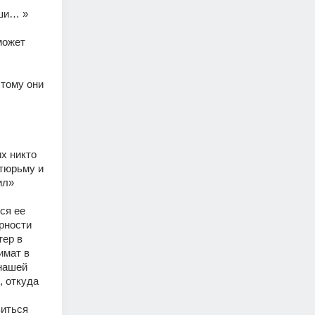
ши… » 
ожет 
тому они 
х никто 
тюрьму и 
ил» 
я ее 
рности 
ер в 
мат в 
нашей 
 откуда 
иться 