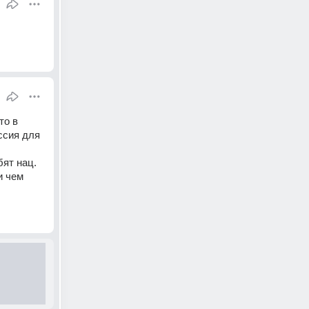
о в 
ссия для 
т нац. 
 чем 