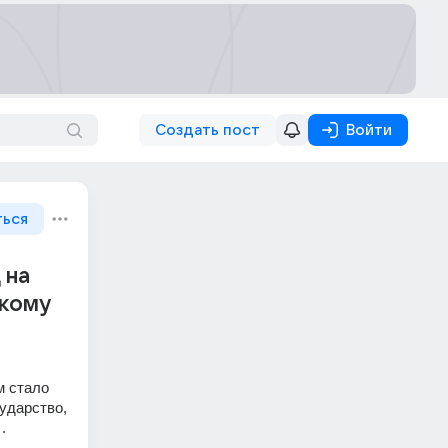
Создать пост
Войти
ться
 на
скому
 стало 
дарство, 
. 