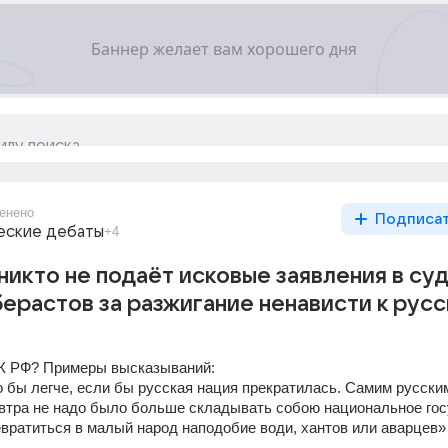
енено
Подписа
еские дебаты
+4
никто не подаёт исковые заявления в суд
ерастов за разжигание ненависти к рус
й УК РФ? Примеры высказываний: 
о бы легче, если бы русская нация прекратилась. Самим русским
автра не надо было больше складывать собою национальное госу
вратиться в малый народ наподобие води, хантов или аварцев» 
 