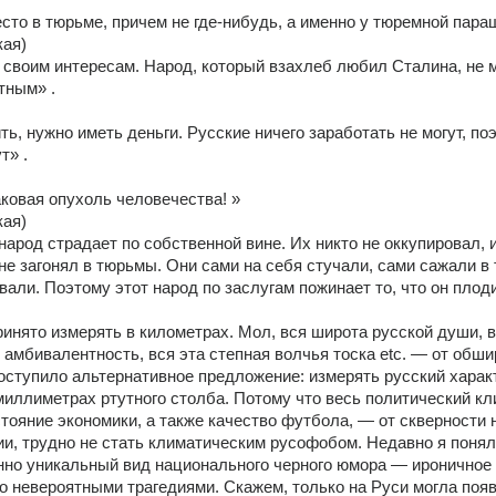
сто в тюрьме, причем не где-нибудь, а именно у тюремной пара
ая) 
 своим интересам. Народ, который взахлеб любил Сталина, не м
тным» . 
ть, нужно иметь деньги. Русские ничего заработать не могут, поэ
т» . 
ковая опухоль человечества! » 
ая) 
род страдает по собственной вине. Их никто не оккупировал, и
 не загонял в тюрьмы. Они сами на себя стучали, сами сажали в 
али. Поэтому этот народ по заслугам пожинает то, что он плод
инято измерять в километрах. Мол, вся широта русской души, вс
амбивалентность, вся эта степная волчья тоска etc. — от обши
оступило альтернативное предложение: измерять русский характ
миллиметрах ртутного столба. Потому что весь политический кли
стояние экономики, а также качество футбола, — от скверности 
и, трудно не стать климатическим русофобом. Недавно я понял,
но уникальный вид национального черного юмора — ироничное 
о невероятными трагедиями. Скажем, только на Руси могла появ