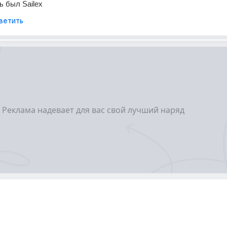
ь был Sailex
ветить