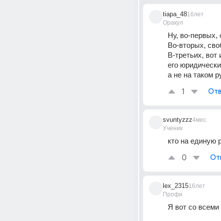
tiapa_48
16лет
Оракул
Ну, во-первых, 
Во-вторых, сво
В-третьих, вот
его юридически
а не на таком 
1
Отв
svuntyzzz
4мес
Ученик
кто на единую 
0
От
lex_2315
16лет
Профи
Я вот со всеми 