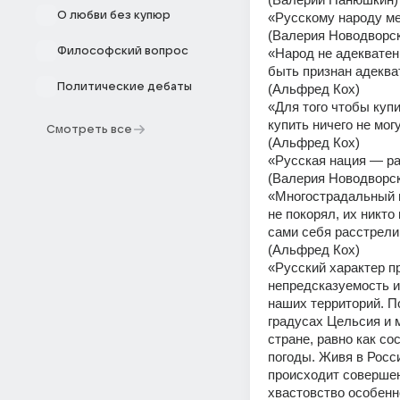
О любви без купюр
«Русскому народу ме
(Валерия Новодворск
Философский вопрос
«Народ не адекватен
быть признан адеква
Политические дебаты
(Альфред Кох) 
«Для того чтобы купи
купить ничего не могу
Смотреть все
(Альфред Кох) 
«Русская нация — ра
(Валерия Новодворск
«Многострадальный на
не покорял, их никто
сами себя расстрелив
(Альфред Кох) 
«Русский характер пр
непредсказуемость и 
наших территорий. П
градусах Цельсия и 
стране, равно как со
погоды. Живя в Росси
происходит совершен
хвастовство особенн