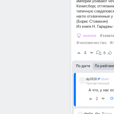
империи убивают чеч
Кенигсберг, оттяпанн
типичную совдеповск
нагло отхваченные у 
(Борис Стомахин) 
Из книги Н. Гараджы
мнения
#заявл
#человечество
#
4
6
По дате
По рейтин
dp1818
16лет
Просветленный
А что, у нас 
2
О
dasha_zhu_2
16лет