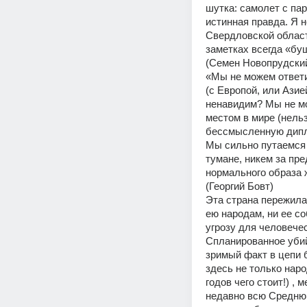
шутка: самолет с пар
истинная правда. Я н
Свердловской област
заметках всегда «буш
(Семен Новопрудский
«Мы не можем ответит
(с Европой, или Азией
ненавидим? Мы не мо
местом в мире (нель
бессмысленную дипло
Мы сильно путаемся 
тумане, никем за пр
нормального образа 
(Георгий Бовт) 
Эта страна пережила
ею народам, ни ее с
угрозу для человечес
Спланированное убий
зримый факт в цепи 
здесь не только наро
годов чего стоит!) ,
недавно всю Среднюю