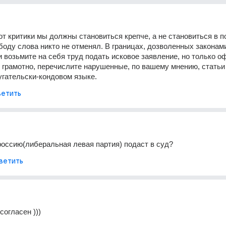
от критики мы должны становиться крепче, а не становиться в по
боду слова никто не отменял. В границах, дозволенных законами
 и возьмите на себя труд подать исковое заявление, но только о
 грамотно, перечислите нарушенные, по вашему мнению, статьи 
ругательски-кондовом языке.
етить
россию(либеральная левая партия) подаст в суд?
ветить
согласен )))