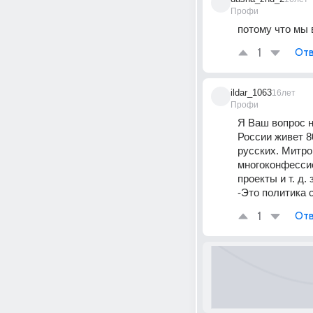
Профи
потому что мы 
1
Отв
ildar_1063
16лет
Профи
Я Ваш вопрос не
России живет 8
русских. Митро
многоконфессио
проекты и т. д.
-Это политика 
1
Отв