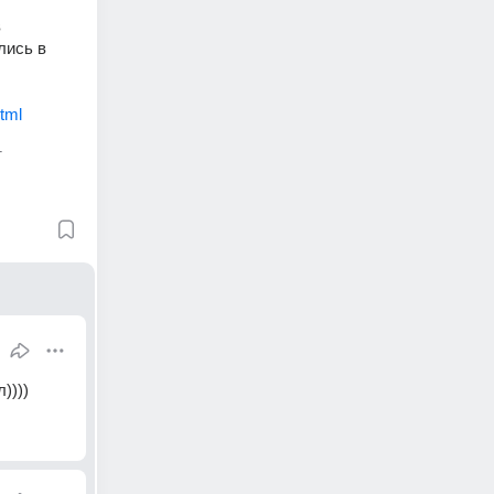
 
ись в 
 
html
г
))))