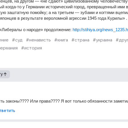
енцев, на другом — «не сдают» цивилизованному человечеству 
ый когда-то у Германии исторический город, превращенный ими в
ую заштатную помойку; а на третьем — зубами и когтями вцепил
японцев в результате вероломной агрессии 1945 года Курилы» .
 «Либералы о народе» продолжение: 
http://stihiya.org/news_1235.
ение
#суд
#ненависть
#книга
#страна
#украина
#дру
германия
#история
гу
есть законы???? Или права???? Я вот только обязанности заметил
тветить