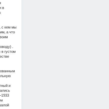
 
 в 
 
 с кем мы 
м, а что 
воим 
оду) . 
в густом 
стве 
ованным 
льную 
ный и 
ались 
–1933 
м 
алой 