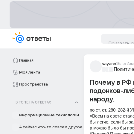
Главная
sayann
16лет
Изм
Политич
Моя лента
Почему в РФ 
Пространства
подонков-либ
народу,
В ТОПЕ НА ОТВЕТАХ
по ст. ст. 280, 282-
Информационные технологии
«Всем на свете стал
бы легче, если бы з
А сейчас что-то совсем другое
а можно было бы пре
(Валерий Панюшкин)