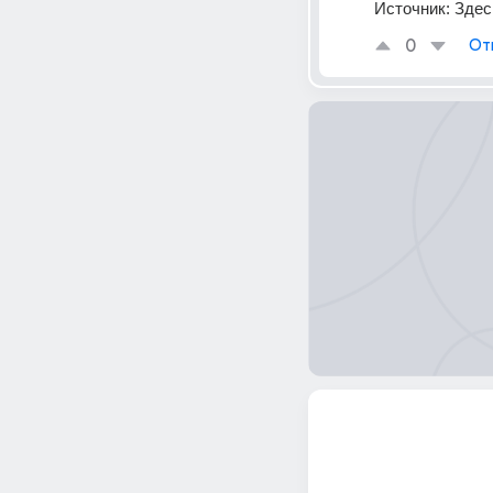
Источник:
Здес
0
От