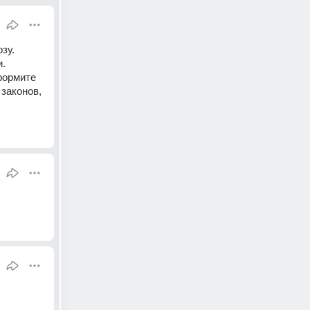
зу. 
. 
формите 
законов, 