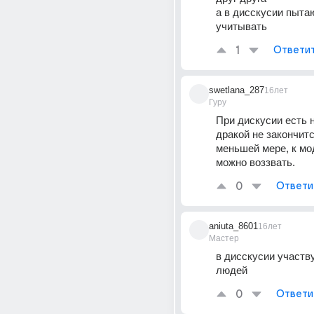
а в дисскусии пытаю
учитывать
1
Ответи
swetlana_287
16лет
Гуру
При дискусии есть н
дракой не закончитс
меньшей мере, к мо
можно воззвать.
0
Ответи
aniuta_8601
16лет
Мастер
в дисскусии участв
людей
0
Ответи