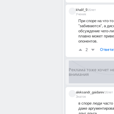
khalif_9
16лет
Ученик
При споре на что-то
"забиваются", а дис
обсуждение чего-либ
плавно может привес
опонентов.
2
Ответи
aleksandr_gaidarev
16лет
Знаток
в споре люди часто 
даже аргументирова
друг друга 