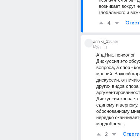
возникает вокруг че
глобального и важн
4
Ответ
anniki_1
16лет
Мудрец
АндНик. психолог 
Дискуссия это обсу
вопроса, а спор - ко
мнений. Важной хар
дискуссии, отличаю
других видов спора,
аргументированност
Дискуссия кончаетс
единому и верному, 
обоснованному мнен
нередко оканчиваетс
мордобоем...
2
Ответи