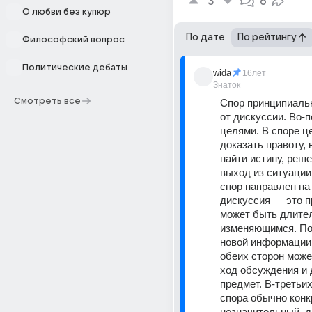
3
6
О любви без купюр
По дате
По рейтингу
Философский вопрос
Политические дебаты
wida
16лет
Знаток
Смотреть все
Спор принципиальн
от дискуссии. Во-п
целями. В споре ц
доказать правоту, 
найти истину, реше
выход из ситуации.
спор направлен на 
дискуссия — это п
может быть длител
изменяющимся. По
новой информации,
обеих сторон може
ход обсуждения и д
предмет. В-третьих
спора обычно конк
незначительный, д