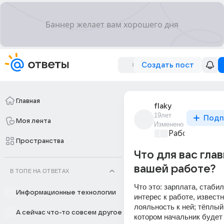
Создать пост
Главная
flaky
19лет
Подп
Моя лента
Изменено
Работа и ее п
Пространства
Что для вас глав
вашей работе?
В ТОПЕ НА ОТВЕТАХ
Что это: зарплата, стабил
Информационные технологии
интерес к работе, извест
лояльность к ней; тёплый 
А сейчас что-то совсем другое
котором начальник будет 