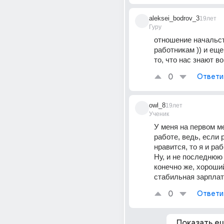
aleksei_bodrov_3
19лет
Гуру
отношение начальст
работникам )) и еще 
то, что нас знают в
0
Ответи
owl_8
19лет
Ученик
У меня на первом ме
работе, ведь, если р
нравится, то я и раб
Ну, и не последнюю 
конечно же, хороший
стабильная зарплат
0
Ответи
Показать е