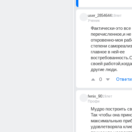
user_2854644
19лет
Ученик
Фактически-это все 
перечисленное,и не 
откровенно-моя рабо
степени самореализ
главное в ней-ее 
востребованность.О
своей работой,когда
другие люди.
0
Ответи
fenix_90
19лет
Профи
Мудро построить св
Так чтобы она прино
максимальныю приб
удовлетворяла клие