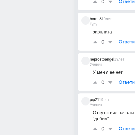
0
Ответи
born_8
19лет
Гуру
зарплата
0
Ответи
neprostoangel
19лет
Ученик
У мен я её нет
0
Ответи
pip21
19лет
Ученик
Отсутствие начальни
"дебил"
0
Ответи