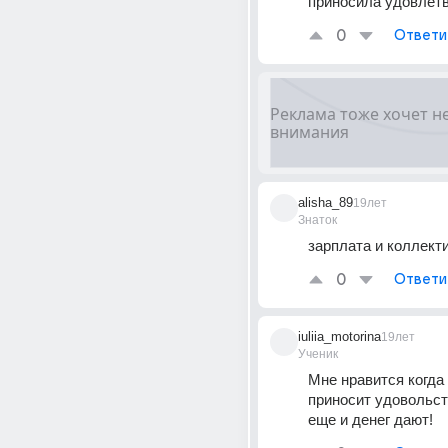
приносила удовлетв
0
Ответи
alisha_89
19лет
Знаток
зарплата и коллект
0
Ответи
iuliia_motorina
19лет
Ученик
Мне нравится когда 
приносит удовольств
еще и денег дают!