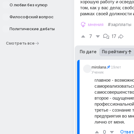
хорошую работу и осведо
О любви без купюр
том, как у вас дела; своб
рамках своей должности и 
Философский вопрос
мнения
#зарплаты
Политические дебаты
7
17
Смотреть все
По дате
По рейтингу
mirolana
19лет
Ученик
главное - возможно
самореализоваться
самосовершенствов
второе - ощущение
профессиональной
третье - сознание т
предприятия во мно
лично от меня.
0
Ответ