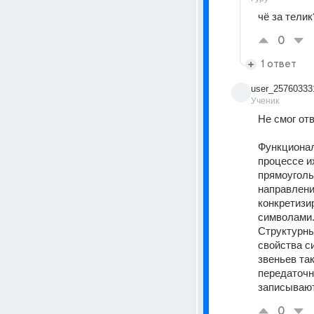
чё за телик
0
1 ответ
user_25760333
Ученик
Не смог отв
Функционал
процессе и
прямоуголь
направлени
конкретизи
символами
Структурны
свойства с
звеньев та
передаточн
записывают
0