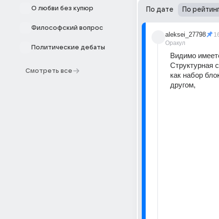
О любви без купюр
По дате
По рейтин
Философский вопрос
aleksei_27798
1
Оракул
Политические дебаты
Видимо имеет
Структурная с
Смотреть все
как набор бло
другом, 