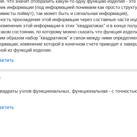
я. Что значит отобразить какую-то одну функцию изделия - это 
ник информации (под информацией понимаем как просто структу
ммисты поймут), так может быть и сигнальная информация), 
ость прохождения этой информации через составные части изд
 изменения этой информации в этих "квадратиках" и в конце полу
аком состоянии, по которому можно сказать что функция издели
им образом набор "квадратиков" и связи между ними определяют
ормации, изменение которой в конечном счете приводит к завер
ой из функций изделия.
ветить
т
квадраты узлов функциональных, функциональная - с точностью
ветить