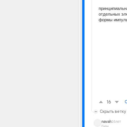
принципиальна
отдельных эле
формы импульс
16
Скрыть ветку
navah
16лет
Гуру