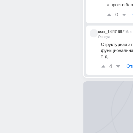
а просто бло
0
user_18231697
16ле
Оракул
Структурная эт
функциональная
т. д.
4
От