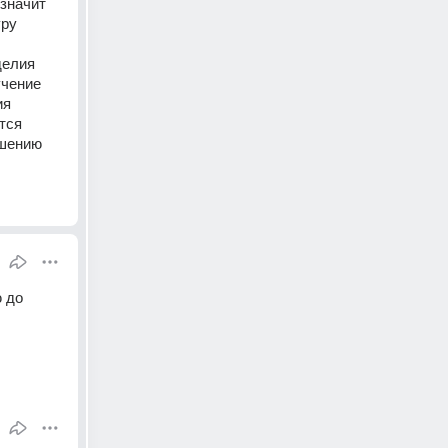
значит 
ру 
елия 
чение 
я 
ся 
шению 
 до 