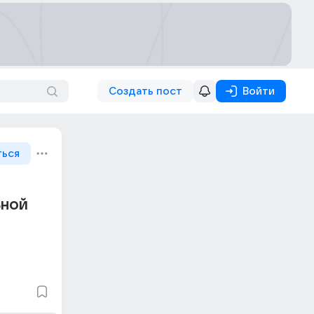
Создать пост
Войти
ться
ьной