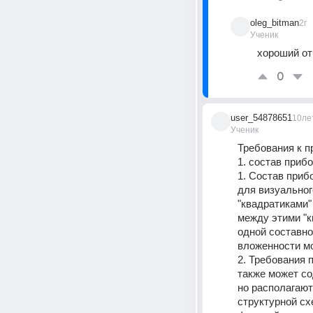
oleg_bitman
2г
Ученик
хороший от
0
user_54878651
10ле
Ученик
Требования к п
1. состав приб
1. Состав прибо
для визуальног
"квадратиками"
между этими "к
одной составно
вложенности мо
2. Требования 
также может со
но располагают
структурной сх