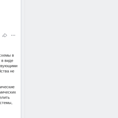
хемы в 
в виде 
твующими 
ства не 
ические 
ических 
лить 
стемы, 