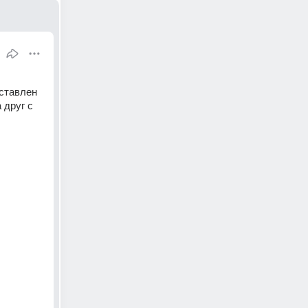
ставлен 
друг с 