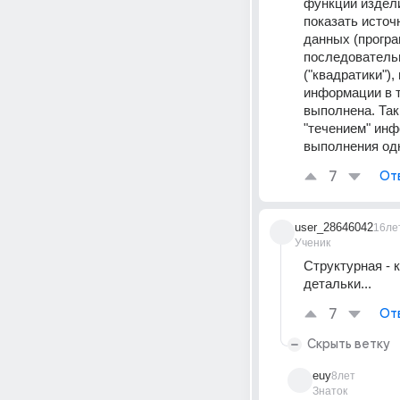
функций издели
показать источ
данных (програ
последовательн
("квадратики"),
информации в т
выполнена. Так
"течением" инф
выполнения одн
7
От
user_28646042
16ле
Ученик
Структурная - 
детальки...
7
От
Скрыть ветку
euy
8лет
Знаток