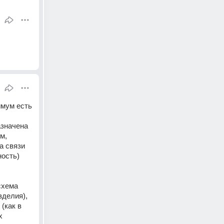
мум есть 
значена 
, 
 связи 
ость) 
 
хема 
делия), 
как в 
 