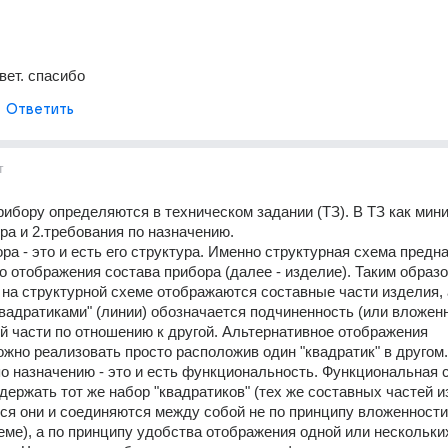
вет. спасибо
Ответить
т
рибору определяются в техническом задании (ТЗ). В ТЗ как мини
ора и 2.требования по назначению. 
ра - это и есть его структура. Именно структурная схема предна
о отображения состава прибора (далее - изделие). Таким образом
 на структурной схеме отображаются составные части изделия, а
вадратиками" (линии) обозначается подчиненность (или вложенн
й части по отношению к другой. Альтернативное отображения 
жно реализовать просто расположив один "квадратик" в другом.
по назначению - это и есть функциональность. Функциональная с
держать тот же набор "квадратиков" (тех же составных частей из
ся они и соединяются между собой не по принципу вложенности (
еме), а по принципу удобства отображения одной или нескольких