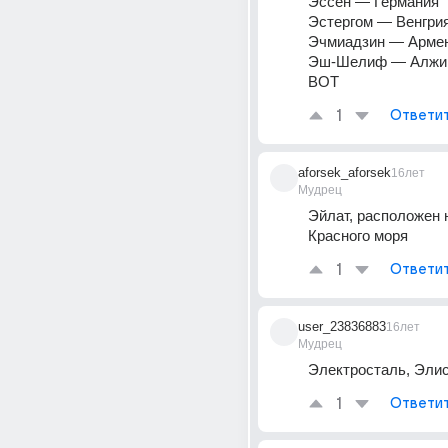
Эссен — Германия 
Эстергом — Венгрия
Эчмиадзин — Армен
Эш-Шелиф — Алжи
ВОТ
1
Ответи
aforsek_aforsek
16лет
Мудрец
Эйлат, расположен н
Красного моря
1
Ответи
user_23836883
16лет
Мудрец
Электросталь, Элис
1
Ответи