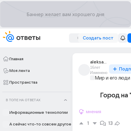
Создать пост
Главная
aleksandr_marin_47
16лет
Подп
Моя лента
Изменено
Мир и его люди
Пространства
Город на 
В ТОПЕ НА ОТВЕТАХ
мнения
Информационные технологии
1
13
А сейчас что-то совсем другое