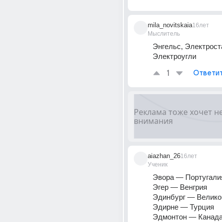
mila_novitskaia
16лет
Мыслитель
Энгельс, Электроста
Электроугли
1
Ответи
aiazhan_26
16лет
Ученик
Эвора — Португали
Эгер — Венгрия 
Эдинбург — Велико
Эдирне — Турция 
Эдмонтон — Канада