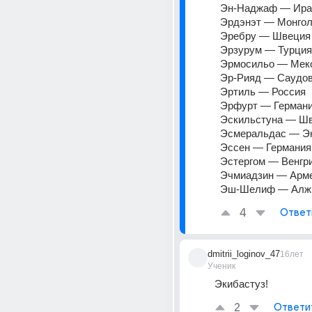
Эн-Наджаф — Ира
Эрдэнэт — Монгол
Эребру — Швеция
Эрзурум — Турция
Эрмосильо — Мекс
Эр-Рияд — Саудов
Эртиль — Россия 
Эрфурт — Германи
Эскильстуна — Шв
Эсмеральдас — Эк
Эссен — Германия
Эстергом — Венгри
Эчмиадзин — Арме
Эш-Шелиф — Алж
4
Ответ
dmitrii_loginov_47
16лет
Ученик
Экибастуз!
2
Ответи