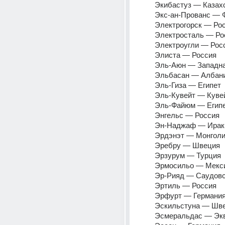
Экибастуз — Казахс
Экс-ан-Прованс — 
Электрогорск — Рос
Электросталь — Ро
Электроугли — Рос
Элиста — Россия 
Эль-Аюн — Западна
Эльбасан — Албани
Эль-Гиза — Египет 
Эль-Кувейт — Куве
Эль-Файюм — Египе
Энгельс — Россия 
Эн-Наджаф — Ирак
Эрдэнэт — Монголи
Эребру — Швеция 
Эрзурум — Турция 
Эрмосильо — Мекси
Эр-Рияд — Саудовс
Эртиль — Россия 
Эрфурт — Германия
Эскильстуна — Шве
Эсмеральдас — Экв