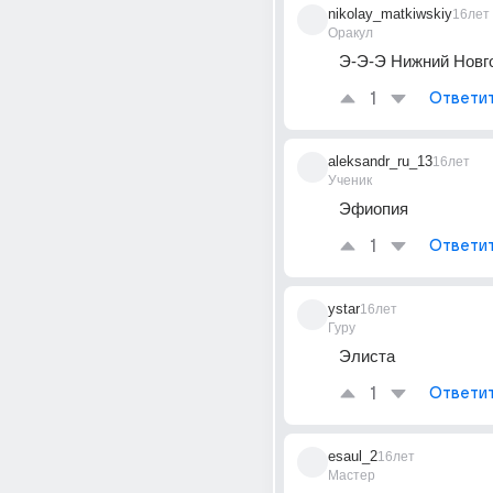
nikolay_matkiwskiy
16лет
Оракул
Э-Э-Э Нижний Новго
1
Ответи
aleksandr_ru_13
16лет
Ученик
Эфиопия
1
Ответи
ystar
16лет
Гуру
Элиста
1
Ответи
esaul_2
16лет
Мастер