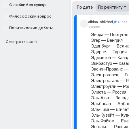
О любви без купюр
По дате
По рейтингу
Философский вопрос
albina_obikhod
16лет
Ученик
Политические дебаты
Эвора — Португал
Эгер — Венгрия 
Смотреть все
Эдинбург — Велик
Эдирне — Турция 
Эдмонтон — Канад
Экибастуз — Каза
Экс-ан-Прованс —
Электрогорск — Ро
Электросталь — Р
Электроугли — Ро
Элиста — Россия 
Эль-Аюн — Западн
Эльбасан — Албан
Эль-Гиза — Египет
Эль-Кувейт — Кув
Эль-Файюм — Егип
Энгельс — Россия