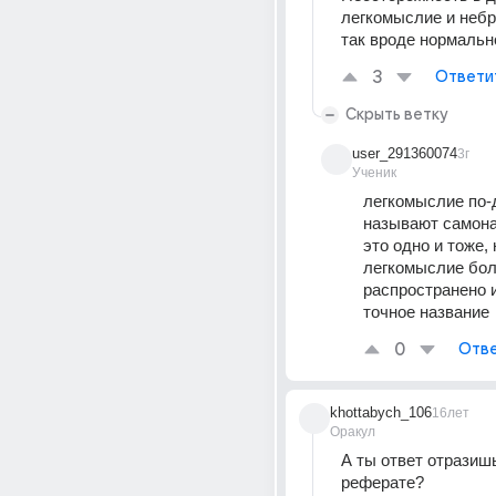
легкомыслие и небре
так вроде нормальн
3
Ответи
Скрыть ветку
user_291360074
3г
Ученик
легкомыслие по-д
называют самона
это одно и тоже, н
легкомыслие бол
распространено и
точное название
0
Отве
khottabych_106
16лет
Оракул
А ты ответ отразишь
реферате? 