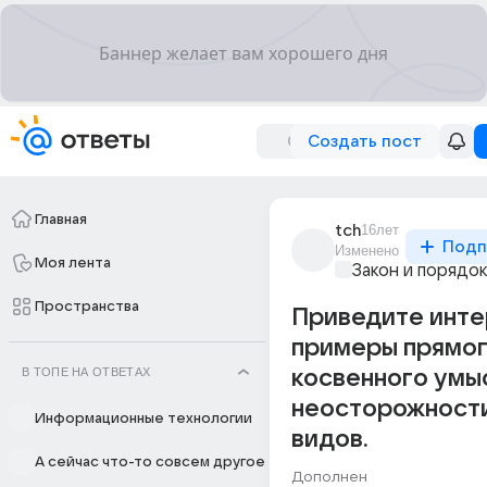
Создать пост
Главная
tch
16лет
Подп
Изменено
Моя лента
Закон и порядо
Пространства
Приведите инт
примеры прямог
В ТОПЕ НА ОТВЕТАХ
косвенного умыс
неосторожности
Информационные технологии
видов.
А сейчас что-то совсем другое
Дополнен