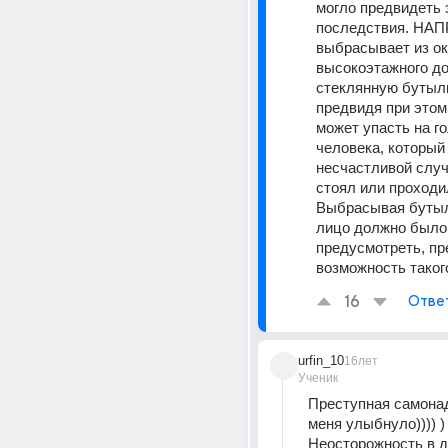
могло предвидеть э
последствия. НАП
выбрасывает из ок
высокоэтажного до
стеклянную бутылку
предвидя при этом,
может упасть на го
человека, который 
несчастливой случ
стоял или проходил
Выбрасывая бутылк
лицо должно было 
предусмотреть, пр
возможность таког
16
Отве
urfin_10
16лет
Ученик
Преступная самонаде
меня улыбнуло)))) )
Неосторожность в д