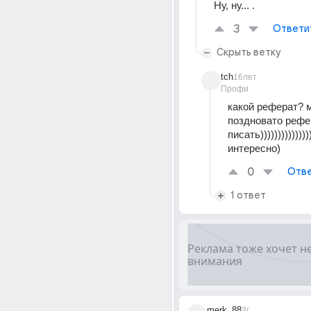
Ну, ну... .
3
Ответи
Скрыть ветку
tch
16лет
Профи
какой реферат? м
поздновато рефе
писать))))))))))))))
интересно)
0
Отве
1 ответ
merk_88
3г