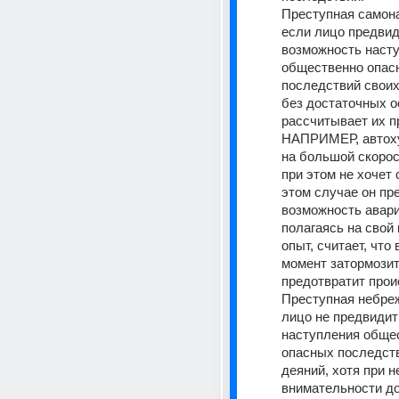
Преступная самона
если лицо предвид
возможность насту
общественно опасн
последствий своих 
без достаточных о
рассчитывает их пр
НАПРИМЕР, автоху
на большой скорост
при этом не хочет 
этом случае он пре
возможность аварии
полагаясь на свой 
опыт, считает, что 
момент затормозит 
предотвратит прои
Преступная небреж
лицо не предвидит
наступления общес
опасных последств
деяний, хотя при н
внимательности до