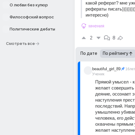
какой реферат? мне уже
О любви без купюр
рефераты писать))))))))))
интересно)
Философский вопрос
мнения
Политические дебаты
2
8
Смотреть все
По дате
По рейтингу
beautiful_girl_89
16ле
Ученик
Прямой умысел - ко
желает совершить 
деяние, осознает э
наступления прест
последствий. Напр
умышленно убивает
человека, его дейс
охвачены прямым у
желает наступлени