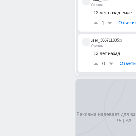
Ученик
12 лет назад емае
1
Ответи
user_308711835
2г
Ученик
13 лет назад
0
Ответи