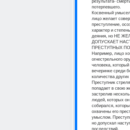
результата- смерть
потерпевшего. 
Косвенный умысел -
лицо желает совер
преступление, осоз
характер и степень
деяния, но НЕ ЖЕЛ
ДОПУСКАЕТ НАС
ПРЕСТУПНЫХ ПО
Например, лицо хоч
огнестрельного ору
человека, который 
вечеринке среди б
количества других 
Преступник стреляе
попадает в свою же
застрелив нескольк
людей, которых он 
собирался, которы
охвачены его прес
умыслом. Преступн
но допускал наступ
последствий. 