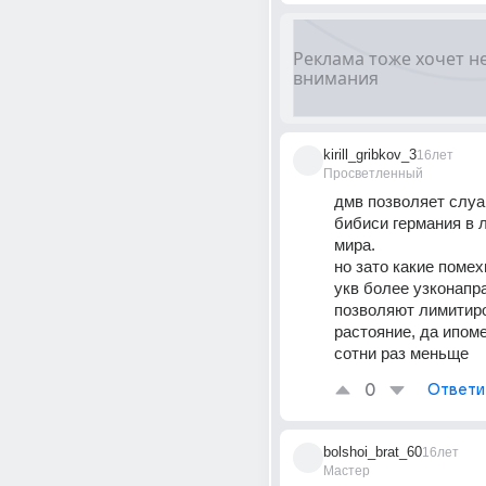
kirill_gribkov_3
16лет
Просветленный
дмв позволяет слуа
бибиси германия в л
мира. 
но зато какие помехи
укв более узконапр
позволяют лимитиро
растояние, да ипоме
сотни раз меньще
0
Ответи
bolshoi_brat_60
16лет
Мастер