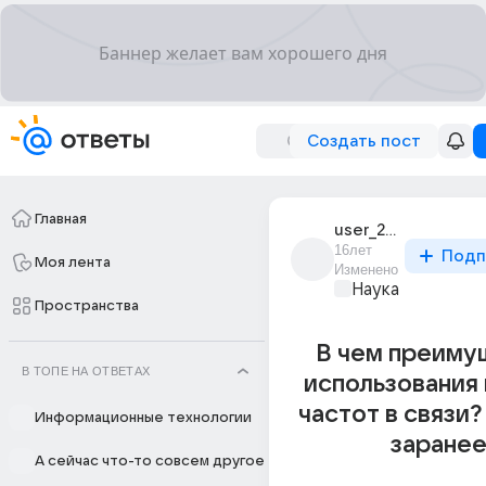
Создать пост
Главная
user_26599316
16лет
Подп
Моя лента
Изменено
Наука
Пространства
В чем преиму
В ТОПЕ НА ОТВЕТАХ
использования
частот в связи
Информационные технологии
заранее
А сейчас что-то совсем другое