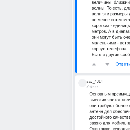
величины, близкий 
волны. То есть, дл
волн эти размеры 
не менее сотен мет
коротких - единицы
метров. А в диапазо
они могут быть оче
маленькими - встр
корпус телефона...
Есть и другие соо
1
Ответ
sav_431
4г
Ученик
Основным преимуще
высоких частот явля
они требуют более к
антенн для обеспеч
достойного качества
важно для мобильны
Они также позволяю