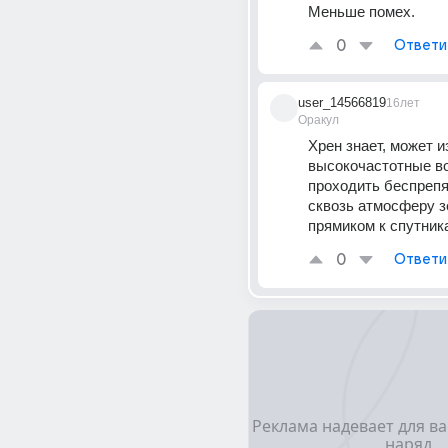
Меньше помех.
0
Ответи
user_14566819
16лет
Оракул
Хрен знает, может из
высокочастотные во
проходить беспрепя
сквозь атмосферу з
прямиком к спутник
0
Ответи