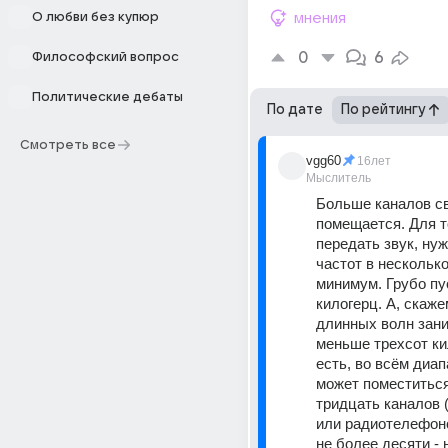
О любви без купюр
мнения
0
6
Философский вопрос
Политические дебаты
По дате
По рейтингу
Смотреть все
vgg60
16лет
Мыслитель
Больше каналов св
помещается. Для то
передать звук, нуж
частот в несколько
минимум. Грубо пус
килогерц. А, скаже
длинных волн зани
меньше трехсот кил
есть, во всём диап
может поместиться
тридцать каналов 
или радиотелефоно
не более десяти - 