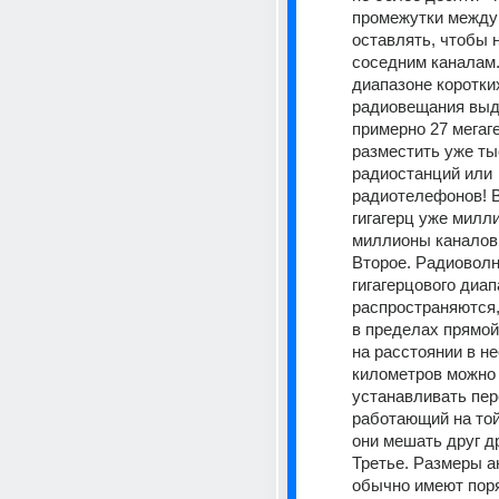
промежутки между 
оставлять, чтобы 
соседним каналам. 
диапазоне коротких
радиовещания выд
примерно 27 мегаг
разместить уже ты
радиостанций или 
радиотелефонов! В
гигагерц уже милли
миллионы каналов..
Второе. Радиоволн
гигагерцового диап
распространяются,
в пределах прямой
на расстоянии в не
километров можно 
устанавливать пере
работающий на той 
они мешать друг др
Третье. Размеры а
обычно имеют поря