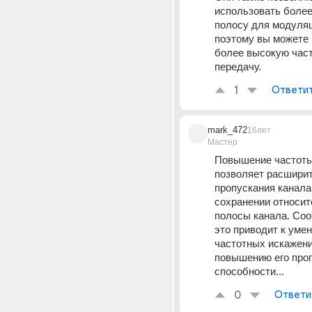
использовать более
полосу для модуляц
поэтому вы можете 
более высокую част
передачу.
1
Ответи
mark_472
16лет
Мастер
Повышение частоты
позволяет расширит
пропускания канала 
сохранении относит
полосы канала. Соо
это приводит к уме
частотных искажений
повышению его проп
способности...
0
Ответи