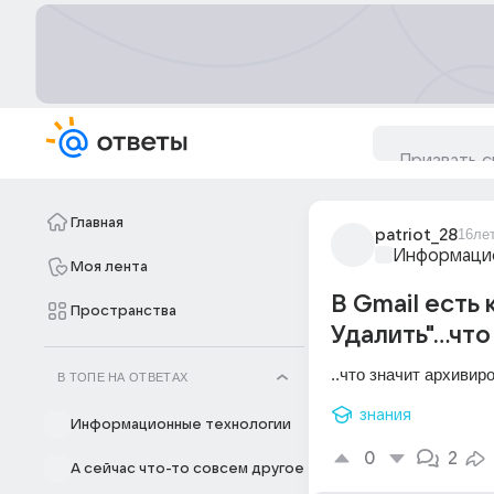
Главная
patriot_28
16ле
Информацио
Моя лента
В Gmail есть к
Пространства
Удалить"...чт
..что значит архивир
В ТОПЕ НА ОТВЕТАХ
знания
Информационные технологии
0
2
А сейчас что-то совсем другое