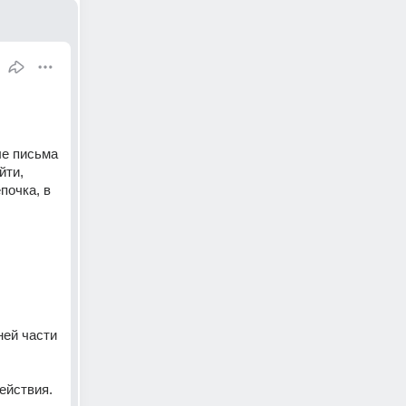
е письма 
ти, 
очка, в 
ей части 
ействия. 