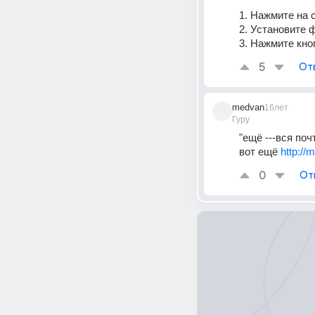
1. Нажмите на с
2. Установите 
3. Нажмите кно
5
От
medvan
16лет
Гуру
"ещё ---вся поч
вот ещё 
http://
0
От