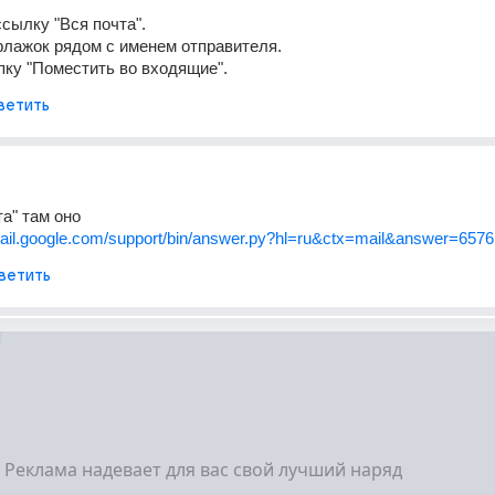
сылку "Вся почта". 
флажок рядом с именем отправителя. 
пку "Поместить во входящие".
ветить
та" там оно 
mail.google.com/support/bin/answer.py?hl=ru&ctx=mail&answer=6576
ветить