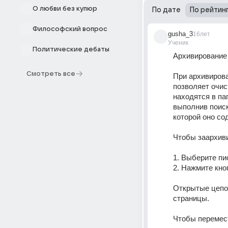
О любви без купюр
По дате
По рейтин
Философский вопрос
gusha_3
16лет
Ученик
Политические дебаты
Архивирование
Смотреть все
При архивирова
позволяет очис
находятся в па
выполнив поиск 
которой оно со
Чтобы заархиви
1. Выберите пи
2. Нажмите кно
Открытые цепоч
страницы. 
Чтобы перемест