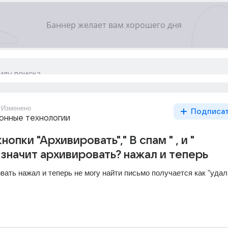
т
Изменено
Подписа
нные технологии
нопки "Архивировать"," В спам " , и "
о значит архивировать? нажал и теперь
овать нажал и теперь не могу найти письмо получается как "удал