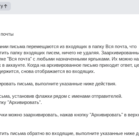
гу
 почты 
нии письма перемещаются из входящих в папку Вся почта, что 
тить папку входящих писем, ничего не удаляя. Заархивированны
пке "Вся почта" с любыми назначенными ярлыками. Их можно най
в аккаунте. Когда на архивированное письмо приходит ответ, цеп
держится, снова отображается во входящих. 
ровать письма, выполните указанные ниже действия. 
сьма, установив флажки рядом с именами отправителей. 
пку "Архивировать". 
ки можно заархивировать, нажав кнопку "Архивировать" в верхн
ить письма обратно во входящие, выполните указанные ниже д