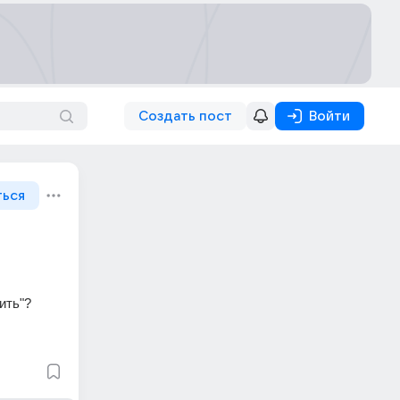
Создать пост
Войти
ться
ить"?