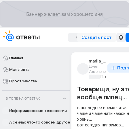
Создать пост
Главная
mariia_13408
16лет
Подп
Моя лента
Изменено
Политически
Пространства
Товарищи, ну эт
вообще пипец...
В ТОПЕ НА ОТВЕТАХ
в последнее время читая 
Информационные технологии
чаще и чаще натыкаюсь н
хрень... 
А сейчас что-то совсем другое
вот сегодня например... 