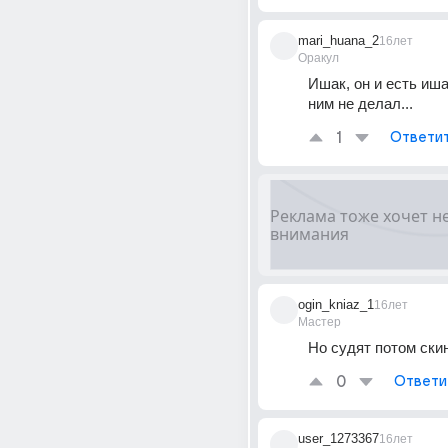
mari_huana_2
16лет
Оракул
Ишак, он и есть иша
ним не делал...
1
Ответи
ogin_kniaz_1
16лет
Мастер
Но судят потом скин
0
Ответи
user_1273367
16лет