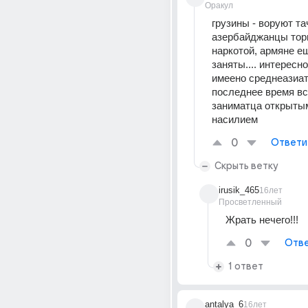
Оракул
грузины - воруют тач
азербайджанцы торг
наркотой, армяне ещ
заняты.... интересно
имеено среднеазиат
последнее время вс
заниматца открытым
насилием
0
Ответи
Скрыть ветку
irusik_465
16лет
Просветленный
Жрать нечего!!!
0
Отве
1 ответ
antalya_6
16лет