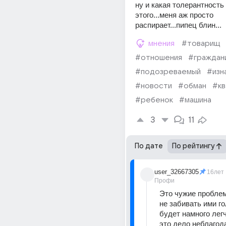
ну и какая толерантность 
этого...меня аж просто 
распирает...пипец блин...
мнения
#товарищ
#отношения
#граждан
#подозреваемый
#изн
#новости
#обман
#кв
#ребенок
#машина
3
11
По дате
По рейтингу
user_32667305
16лет
Профи
Это чужие проблем
не забивать ими го
будет намного легч
это дело неблагод