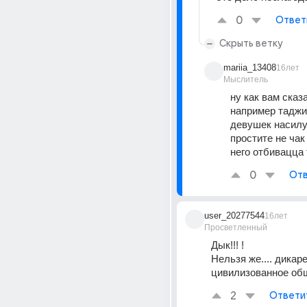
0
Ответ
Скрыть ветку
mariia_13408
16лет
Мыслитель
ну как вам сказат
например таджи
девушек насилую
простите не чак 
него отбивацца т
0
Отв
user_20277544
16лет
Просветленный
Дык!!! !
Нельзя же.... дикаре
цивилизованное общ
2
Ответи