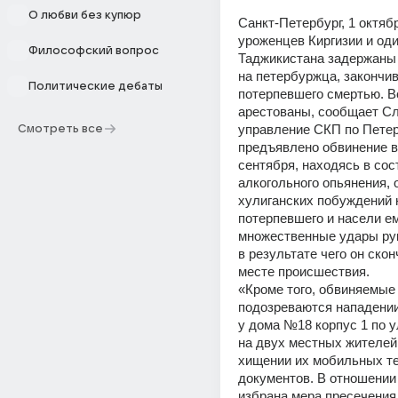
О любви без купюр
Санкт-Петербург, 1 октябр
уроженцев Киргизии и оди
Философский вопрос
Таджикистана задержаны 
на петербуржца, закончив
Политические дебаты
потерпевшего смертью. Вс
арестованы, сообщает Сл
управление СКП по Петер
Смотреть все
предъявлено обвинение в т
сентября, находясь в сос
алкогольного опьянения, о
хулиганских побуждений н
потерпевшего и насели ем
множественные удары рук
в результате чего он скон
месте происшествия. 
«Кроме того, обвиняемые 
подозреваются нападении 
у дома №18 корпус 1 по 
на двух местных жителей,
хищении их мобильных те
документов. В отношении
избрана мера пресечения 