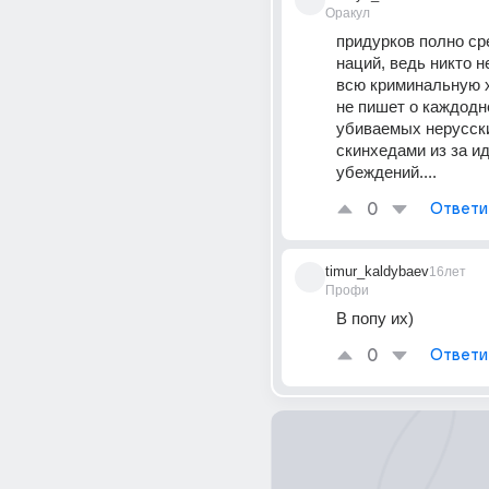
Оракул
придурков полно сре
наций, ведь никто н
всю криминальную хр
не пишет о каждодн
убиваемых нерусски
скинхедами из за ид
убеждений....
0
Ответи
timur_kaldybaev
16лет
Профи
В попу их)
0
Ответи