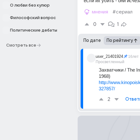
если их убить - они исчеза
О любви без купюр
мнения
#сериал
Философский вопрос
0
1
Политические дебаты
По дате
По рейтингу
Смотреть все
user_21401924
16лет
Просветленный
Захватчики / The I
1968) 
http://www.kinopoisk.
327857/
2
Ответ