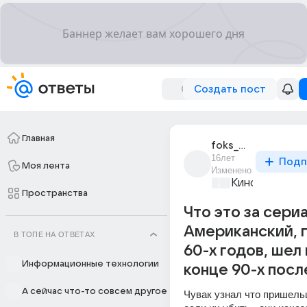
Создать пост
Главная
foks_malder_14
16лет
Подп
Моя лента
Изменено
Киномания
+1
Пространства
Что это за сери
Американский, 
В ТОПЕ НА ОТВЕТАХ
60-х годов, шел
Информационные технологии
конце 90-х посл
А сейчас что-то совсем другое
Чувак узнал что пришельц