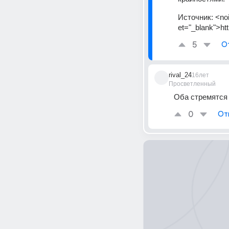
Источник:
<noi
et="_blank">ht
5
О
rival_24
16лет
Просветленный
Оба стремятся
0
От