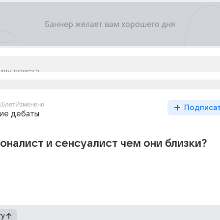
16лет
Изменено
Подписа
ие дебаты
оналист и сенсуалист чем они близки?
гу