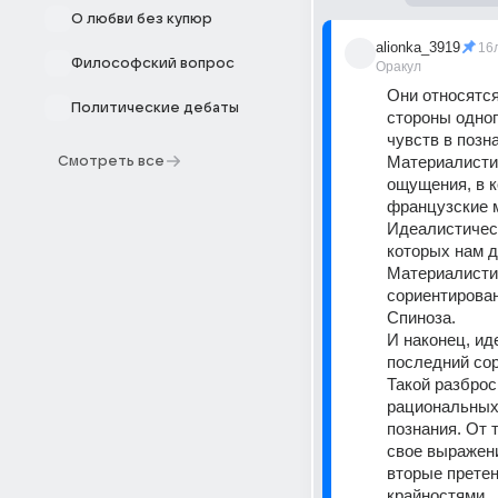
О любви без купюр
alionka_3919
16
Философский вопрос
Оракул
Они относятся
Политические дебаты
стороны одно
чувств в позн
Материалистич
Смотреть все
ощущения, в к
французские 
Идеалистическ
которых нам да
Материалистич
сориентирован
Спиноза. 
И наконец, ид
последний сори
Такой разброс
рациональных 
познания. От 
свое выражени
вторые претен
крайностями.