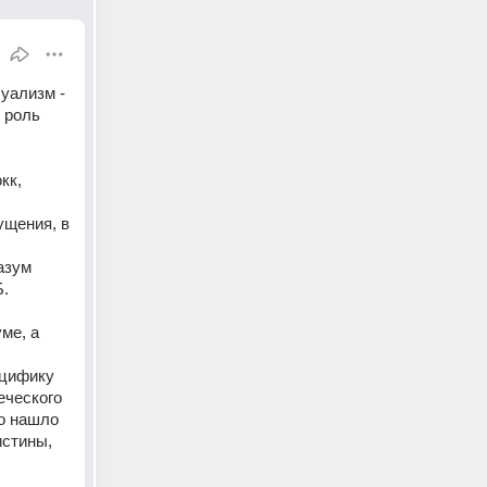
ализм - 
роль 
к, 
щения, в 
зум 
. 
е, а 
цифику 
ческого 
о нашло 
стины, 