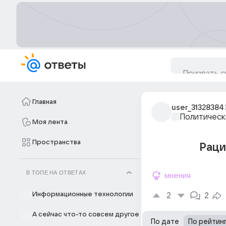
Главная
user_31328384
Политическ
Моя лента
Пространства
Раци
В ТОПЕ НА ОТВЕТАХ
мнения
Информационные технологии
2
2
А сейчас что-то совсем другое
По дате
По рейтин