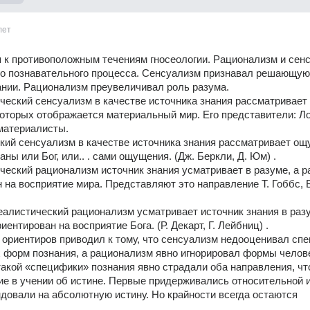
лет
 к противоположным течениям гносеологии. Рационализм и сенсу
го познавательного процесса. Сенсуализм признавал решающую 
ании. Рационализм преувеличивал роль разума. 
еский сенсуализм в качестве источника знания рассматривает 
оторых отображается материальный мир. Его представители: Лок
материалисты. 
ий сенсуализм в качестве источника знания рассматривает ощу
ны или Бог, или.. . сами ощущения. (Дж. Беркли, Д. Юм) . 
еский рационализм источник знания усматривает в разуме, а ра
 на восприятие мира. Представляют это направление Т. Гоббс, Б
еалистический рационализм усматривает источник знания в разум
ентирован на восприятие Бога. (Р. Декарт, Г. Лейбниц) . 
 ориентиров приводил к тому, что сенсуализм недооценивал спе
форм познания, а рационализм явно игнорировал формы челове
такой «специфики» познания явно страдали оба направления, чт
е в учении об истине. Первые придерживались относительной и
довали на абсолютную истину. Но крайности всегда остаются 