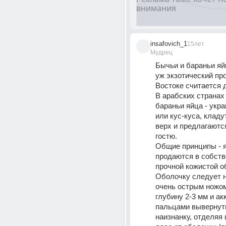
insafovich_1
15лет
Мудрец
Бычьи и бараньи яйц
уж экзотический прод
Востоке считается д
В арабских странах
бараньи яйца - укра
или кус-куса, кладу
верх и предлагаютс
гостю. 
Общие принципы - я
продаются в собств
прочной кожистой об
Оболочку следует н
очень острым ножом
глубину 2-3 мм и акк
пальцами вывернуть
наизнанку, отделяя 