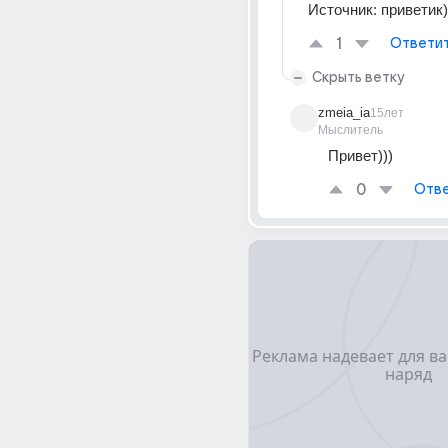
Источник:
приветик)
1
Ответи
Скрыть ветку
zmeia_ia
15лет
Мыслитель
Привет)))
0
Отве