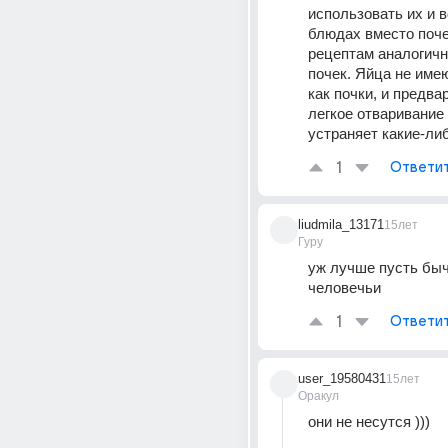
использовать их и в
блюдах вместо почек
рецептам аналогичн
почек. Яйца не имеют
как почки, и предва
легкое отваривание
устраняет какие-ли
1
Ответи
liudmila_13171
15лет
Гуру
уж лучше пусть быч
человечьи
1
Ответи
user_19580431
15лет
Оракул
они не несутся )))