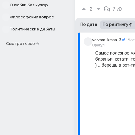
О любви без купюр
2
7
Философский вопрос
По дате
По рейтингу
Политические дебаты
varvara_krasa_3
15ле
Смотреть все
Оракул
Самое полезное мяс
бараньи, кстати, то
) ...берёшь в рот-та