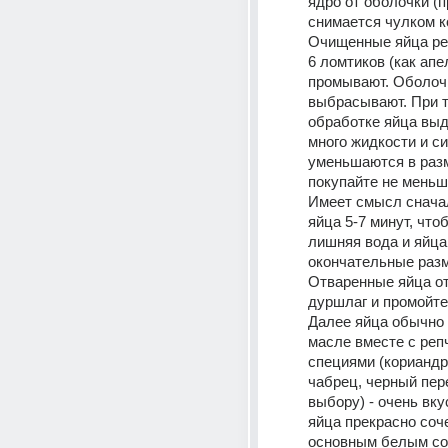
ядро от оболочки (п
снимается чулком к
Очищенные яйца реж
6 ломтиков (как апел
промывают. Оболочк
выбрасывают. При т
обработке яйца выд
много жидкости и си
уменьшаются в разме
покупайте не меньше
Имеет смысл сначал
яйца 5-7 минут, что
лишняя вода и яйца
окончательные разм
Отваренные яйца от
дуршлаг и промойте
Далее яйца обычно 
масле вместе с реп
специями (кориандр,
чабрец, черный пере
выбору) - очень вку
яйца прекрасно соче
основным белым со