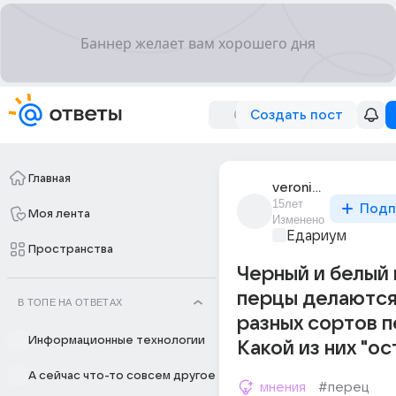
Создать пост
Главная
veronika_3597
15лет
Подп
Моя лента
Изменено
Едариум
Пространства
Черный и белый
перцы делаются
В ТОПЕ НА ОТВЕТАХ
разных сортов 
Информационные технологии
Какой из них "о
А сейчас что-то совсем другое
мнения
#перец