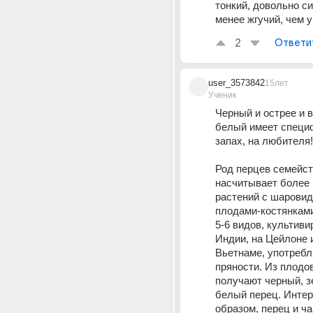
тонкий, довольно си
менее жгучий, чем у
2
Ответи
user_3573842
15лет
Ученик
Черный и острее и в
белый имеет специф
запах, на любителя!
Род перцев семейст
насчитывает более 
растений с шаровид
плодами-костянками,
5-6 видов, культиви
Индии, на Цейлоне и
Вьетнаме, употребл
пряности. Из плодов
получают черный, з
белый перец. Интер
образом, перец и ча