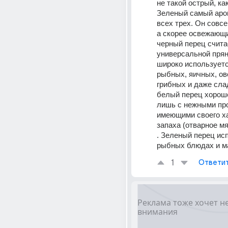
не такой острый, как
Зеленый самый аром
всех трех. Он совсе
а скорее освежающи
черный перец счита
универсальной прян
широко используетс
рыбных, яичных, ов
грибных и даже сла
белый перец хорошо
лишь с нежными про
имеющими своего ха
запаха (отварное мя
. Зеленый перец исп
рыбных блюдах и м
1
Ответи