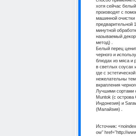
хотя сейчас белый
производят с помо
машинной очистки 
предварительной 1
минутной обработки
называемый декор
метод) . 
Белый перец ценит
черного и использу
блюдах из мяса и р
в светлых соусах 
где с эстетической
нежелательны тем
вкрапления черного
Лучшими сортами 
Muntok (с острова 
Индонезия) и Saraw
(Малайзия) . 
Источник:
<noindex
ow" href="http://ww