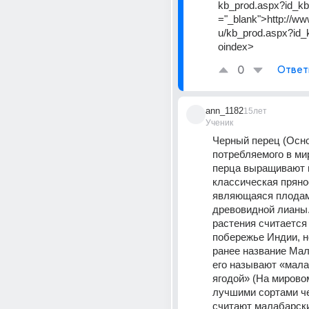
kb_prod.aspx?id_kb
="_blank">http://ww
u/kb_prod.aspx?id
oindex>
0
Ответ
ann_1182
15лет
Ученик
Черный перец (Осно
потребляемого в мир
перца выращивают 
классическая прянос
являющаяся плодам
древовидной лианы.
растения считается 
побережье Индии, н
ранее название Мал
его называют «мала
ягодой» (На мирово
лучшими сортами че
считают малабарски