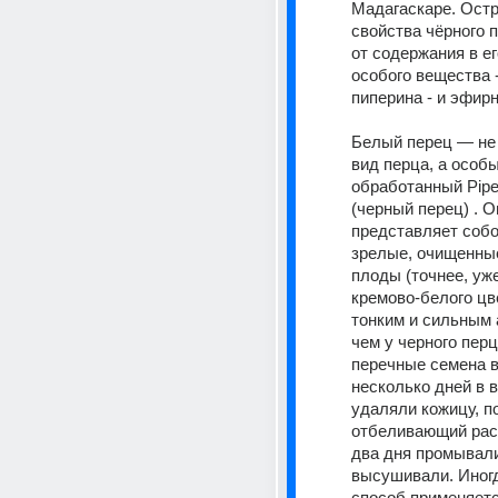
Мадагаскаре. Остр
свойства чёрного п
от содержания в ег
особого вещества -
пиперина - и эфир
Белый перец — не
вид перца, а особ
обработанный Piper
(черный перец) . Он
представляет собо
зрелые, очищенные
плоды (точнее, уже
кремово-белого цве
тонким и сильным 
чем у черного перц
перечные семена 
несколько дней в в
удаляли кожицу, по
отбеливающий раст
два дня промывали
высушивали. Иногд
способ применяется