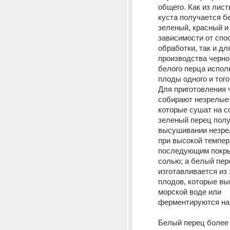
общего. Как из лист
куста получается бе
зеленый, красный и 
зависимости от спос
обработки, так и для
производства черног
белого перца испол
плоды одного и того
Для приготовления ч
собирают незрелые 
которые сушат на со
зеленый перец полу
высушивании незре
при высокой темпера
последующим покры
солью; а белый пере
изготавливается из 
плодов, которые вы
морской воде или 
ферментируются на 
Белый перец более 