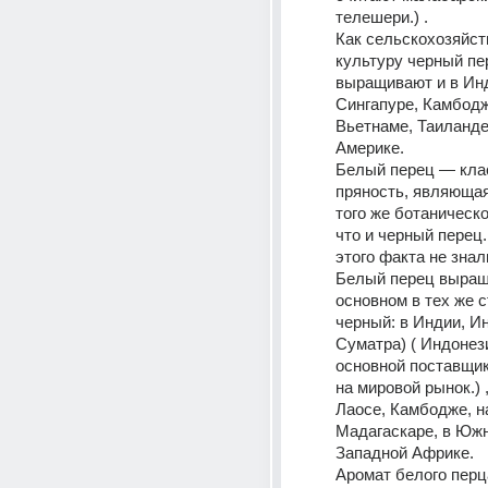
телешери.) . 
Как сельскохозяйст
культуру черный пер
выращивают и в Инд
Сингапуре, Камбодже
Вьетнаме, Таиланде
Америке. 
Белый перец — клас
пряность, являющая
того же ботаническо
что и черный перец.
этого факта не знал
Белый перец выращ
основном в тех же ст
черный: в Индии, Ин
Суматра) ( Индонез
основной поставщик
на мировой рынок.) ,
Лаосе, Камбодже, на
Мадагаскаре, в Южн
Западной Африке. 
Аромат белого перц