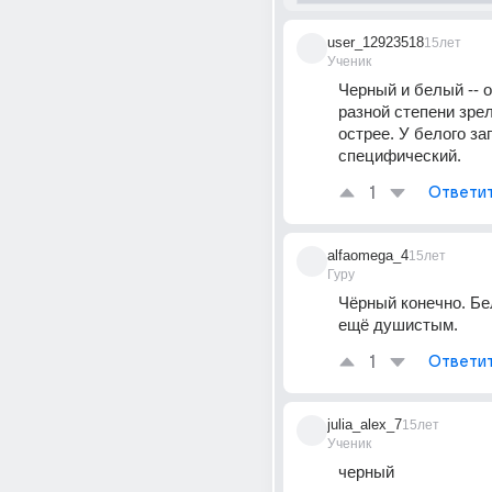
user_12923518
15лет
Ученик
Черный и белый -- о
разной степени зрел
острее. У белого зап
специфический.
1
Ответи
alfaomega_4
15лет
Гуру
Чёрный конечно. Бе
ещё душистым.
1
Ответи
julia_alex_7
15лет
Ученик
черный