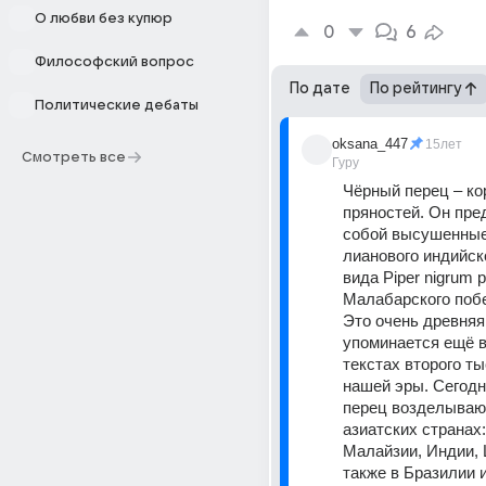
О любви без купюр
0
6
Философский вопрос
По дате
По рейтингу
Политические дебаты
oksana_447
15лет
Смотреть все
Гуру
Чёрный перец – ко
пряностей. Он пре
собой высушенные
лианового индийско
вида Piper nigrum р
Малабарского побе
Это очень древняя 
упоминается ещё в
текстах второго ты
нашей эры. Сегодн
перец возделывают
азиатских странах:
Малайзии, Индии, 
также в Бразилии и