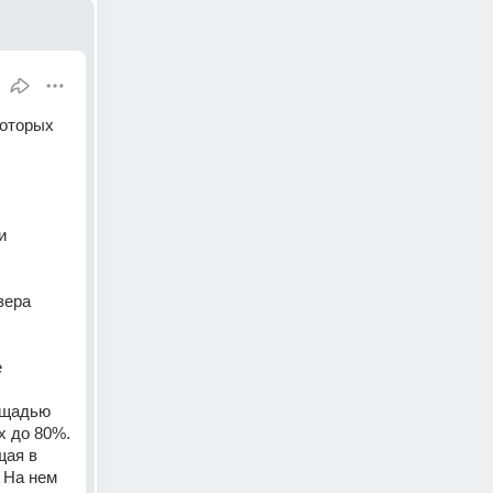
оторых 
 
ера 
 
ощадью 
 до 80%. 
ая в 
 На нем 