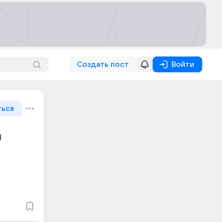
Создать пост
Войти
ться
й