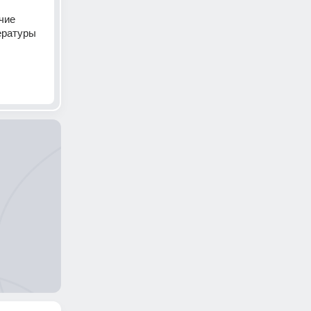
ие 
ратуры 