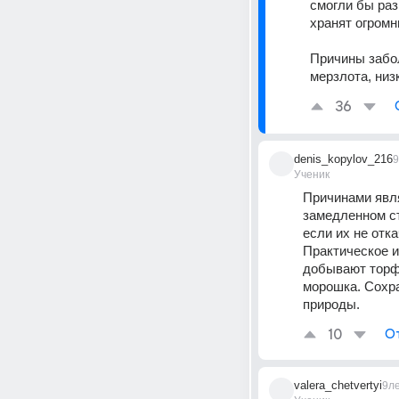
смогли бы раз
хранят огромн
Причины забол
мерзлота, низ
36
denis_kopylov_216
9
Ученик
Причинами явля
замедленном ст
если их не отк
Практическое и
добывают торф.
морошка. Сохра
природы.
10
О
valera_chetvertyi
9л