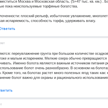
меститься Москва и Московская область. (S=47 тыс. кв. км.) . Бо
ые пока неиспользуемые торфяные богатства. 
оченности: плоский рельеф, избыточное увлажнение, многолет
кая испаряемость, способность торфа, удерживать влагу.
Ответить
лет
ются: переувлажнение грунта при большом количестве осадков,
оке и малым испарением. Мелкие озера обычно превращаются в
ачивать. Именно болота являются важным источником питания рек
спользование болот очень разнообразно. В основном на болотах
 Кроме того, на болотах растет много полезных ягод таких как: к
нение болот важно для охраны и рационального использования 
тветить
ет