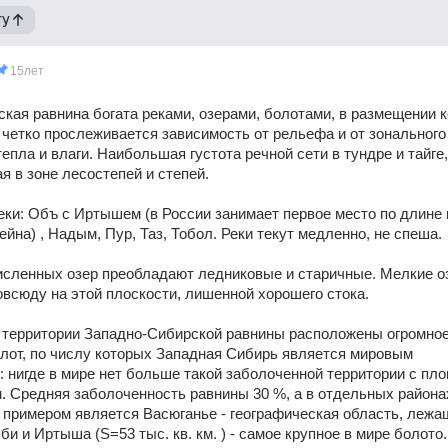
гу
15лет
кая равнина богата реками, озерами, болотами, в размещении к
 четко прослеживается зависимость от рельефа и от зонального 
епла и влаги. Наибольшая густота речной сети в тундре и тайге, 
я в зоне лесостепей и степей. 
ки: Объ с Иртышем (в России занимает первое место по длине и
йна) , Надым, Пур, Таз, Тобол. Реки текут медленно, не спеша. 
сленных озер преобладают ледниковые и старичные. Мелкие оз
всюду на этой плоскости, лишенной хорошего стока. 
 территории Западно-Сибирской равнины расположены огромное
лот, по числу которых Западная Сибирь является мировым 
 нигде в мире нет больше такой заболоченной территории с пл
км. Средняя заболоченность равнины 30 %, а в отдельных районах
примером является Васюганье - географическая область, лежащ
и и Иртыша (S=53 тыс. кв. км. ) - самое крупное в мире болото.