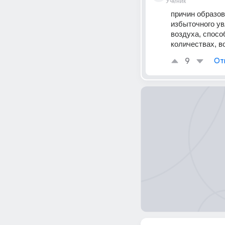
Ученик
причин образов
избыточного ув
воздуха, спосо
количествах, в
9
От