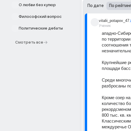
О любви без купюр
По дате
По рейтин
Философский вопрос
vitalii_potapov_47
Ученик
Политические дебаты
ападно-Сибирс
по территории
Смотреть все
соотношения т
незначительна
Крупнейшие ре
площади бассе
Среди многочи
разбросаны по
Кроме озер на
количество бо
рекордсменом:
800 тыс. кв. 
Классическим 
междуречье Об