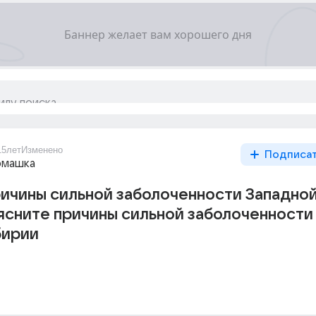
15лет
Изменено
Подписа
омашка
ичины сильной заболоченности Западно
ясните причины сильной заболоченности
бирии