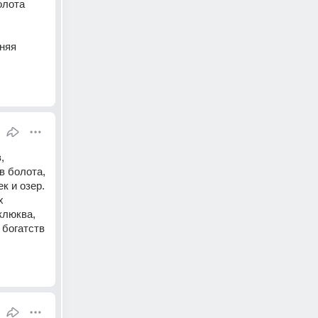
лота 
няя 
 
 болота, 
 и озер. 
 
люква, 
богатств 