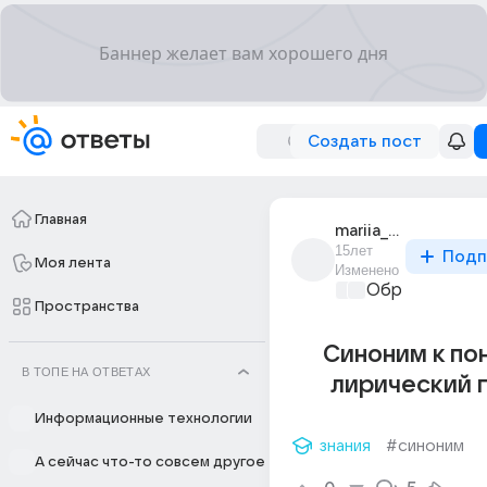
Создать пост
Главная
mariia_latartseva
15лет
Подп
Моя лента
Изменено
Образователь
Пространства
Синоним к по
В ТОПЕ НА ОТВЕТАХ
лирический 
Информационные технологии
знания
#синоним
А сейчас что-то совсем другое