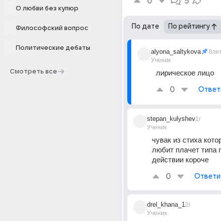
0
5
О любви без купюр
По дате
По рейтингу
Философский вопрос
Политические дебаты
alyona_saltykova
8ле
Ученик
Смотреть все
лирическое лицо
0
Ответ
stepan_kulyshev
1г
Ученик
чувак из стиха кото
любит плачет типа п
действии короче
0
Ответи
drel_khana_1
2г
Ученик