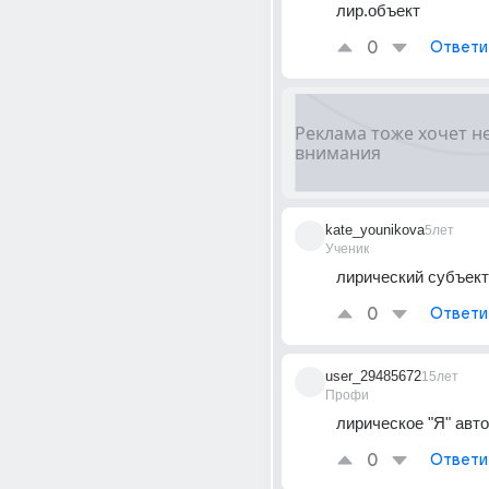
лир.объект
0
Ответи
kate_younikova
5лет
Ученик
лирический субъект
0
Ответи
user_29485672
15лет
Профи
лирическое "Я" авт
0
Ответи