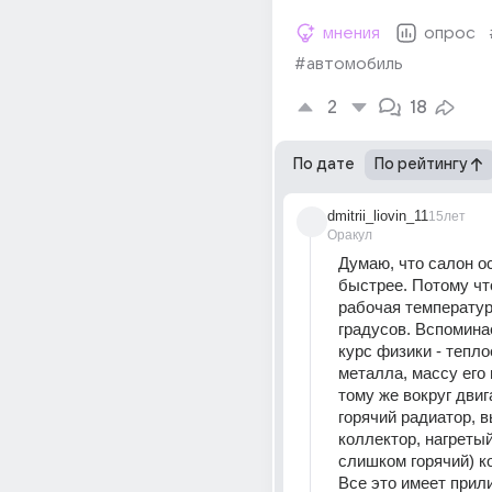
мнения
опрос
#автомобиль
2
18
По дате
По рейтингу
dmitrii_liovin_11
15лет
Оракул
Думаю, что салон ос
быстрее. Потому что
рабочая температура
градусов. Вспомина
курс физики - тепло
металла, массу его и
тому же вокруг двига
горячий радиатор, в
коллектор, нагретый 
слишком горячий) к
Все это имеет прил