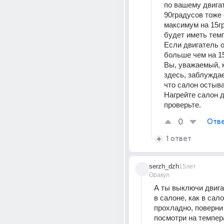
по вашему двигат
90градусов тоже 
максимум на 15гр
Если двигатель о
больше чем на 15
Вы, уважаемый, к
здесь, заблуждает
что салон остыва
Нагрейте салон д
проверьте.
0
Отве
1 ответ
serzh_dzh
15лет
Оракул
А ты выключи двига
в салоне, как в сало
прохладно, поверни 
посмотри на темпер