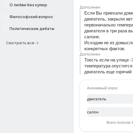
О любви без купюр
Дополнен
Если Вы приехали домо
Философский вопрос
двигатель, закрыли авто
первоначально темпера
Политические дебаты
двигателя в три раза вы
салоне. 
Исходим не из домыслов
Смотреть все
конкретных фактов.
Дополнен
Тоесть если на улице -3
температура опустится д
двигатель еще горячий
Анонимный опрос
двигатель
салон
Всего голосов: 