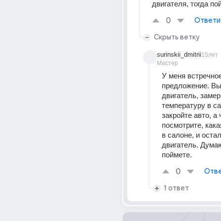
двигателя, тогда по
0
Ответи
Скрыть ветку
surinskii_dmitrii
15лет
Мастер
У меня встречное
предложение. Вы
двигатель, замерь
температуру в са
закройте авто, а 
посмотрите, кака
в салоне, и оста
двигатель. Думаю
поймете.
0
Отве
1 ответ