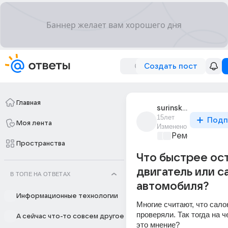
Создать пост
Главная
surinskii_dmitrii
15лет
Подп
Моя лента
Изменено
Ремонт и обс
Пространства
Что быстрее ос
двигатель или с
В ТОПЕ НА ОТВЕТАХ
автомобиля?
Информационные технологии
Многие считают, что салон
проверяли. Так тогда на ч
А сейчас что-то совсем другое
это мнение?