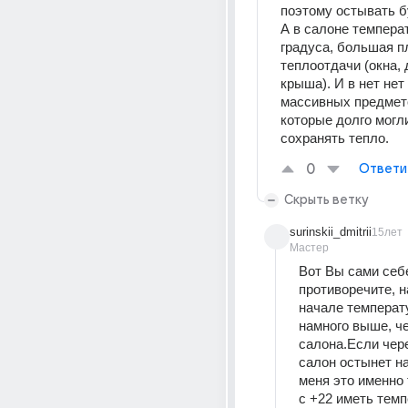
поэтому остывать б
А в салоне температ
градуса, большая п
теплоотдачи (окна, д
крыша). И в нет нет 
массивных предметов
которые долго могли
сохранять тепло.
0
Ответи
Скрыть ветку
surinskii_dmitrii
15лет
Мастер
Вот Вы сами себе
противоречите, на
начале температу
намного выше, че
салона.Если чере
салон остынет на
меня это именно т
с +22 иметь темпе