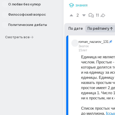
О любви без купюр
знания
Философский вопрос
2
11
Политические дебаты
По дате
По рейтингу
Смотреть все
roman_nazarov_131
Знаток
15лет
Единица не являет
числом. Простые - 
которые делятся то
и на единицу за и
единицы. Единицу 
назвать простым чи
простое имеет 2 де
единица 1. Число 1
ни к простым, ни к
Список простых чи
до миллиона. 
[ссы