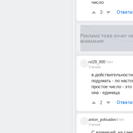
число
3
Ответи
rsl29_000
7лет
Ученик
в действительности 
подумать - по насто
простое число - это 
она - единица
2
Ответи
anton_polisadov
8лет
Ученик
С единицей, на само