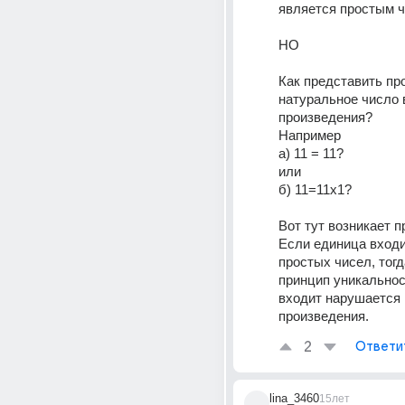
является простым 
НО
Как представить про
натуральное число в
произведения?
Например 
а) 11 = 11? 
или
б) 11=11х1?
Вот тут возникает п
Если единица входит
простых чисел, тогд
принцип уникальност
входит нарушается 
произведения.
2
Ответи
lina_3460
15лет