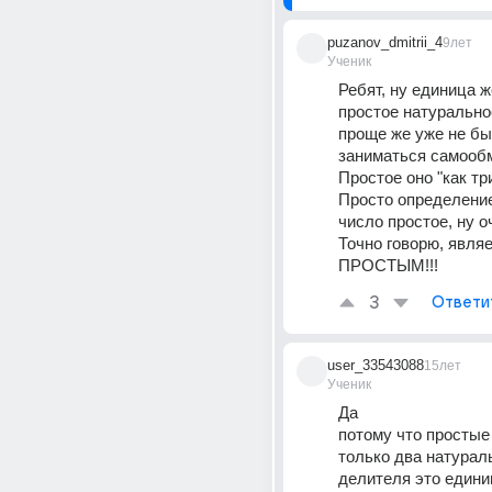
puzanov_dmitrii_4
9лет
Ученик
Ребят, ну единица ж
простое натуральное 
проще же уже не быв
заниматься самооб
Простое оно "как тр
Просто определение 
число простое, ну о
Точно говорю, являе
ПРОСТЫМ!!!
3
Ответи
user_33543088
15лет
Ученик
Да 
потому что простые
только два натурал
делителя это единиц