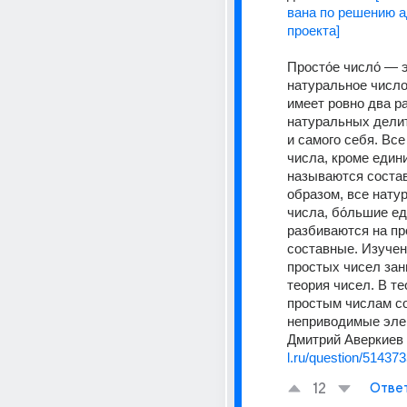
вана по решению а
проекта]
Просто́е число́ — э
натуральное число,
имеет ровно два р
натуральных делит
и самого себя. Все
числа, кроме едини
называются состав
образом, все нату
числа, бо́льшие ед
разбиваются на пр
составные. Изучен
простых чисел зан
теория чисел. В те
простым числам со
неприводимые элем
Дмитрий Аверкиев 
l.ru/question/514373
12
Отве