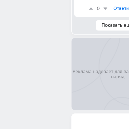
0
Ответи
Показать е