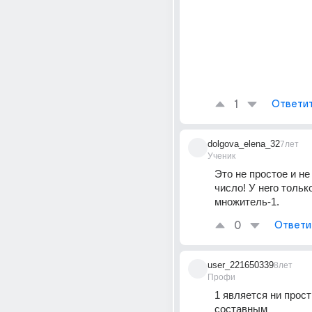
1
Ответи
dolgova_elena_32
7лет
Ученик
Это не простое и не
число! У него только
множитель-1.
0
Ответи
user_221650339
8лет
Профи
1 является ни прост
составным