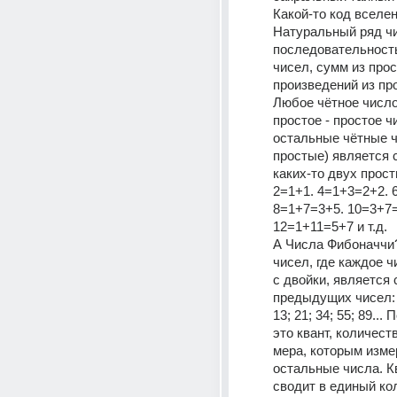
Какой-то код вселен
Натуральный ряд чи
последовательность
чисел, сумм из прос
произведений из пр
Любое чётное число
простое - простое чи
остальные чётные ч
простые) является с
каких-то двух прост
2=1+1. 4=1+3=2+2. 
8=1+7=3+5. 10=3+7=
12=1+11=5+7 и т.д. 
А Числа Фибоначчи?
чисел, где каждое ч
с двойки, является 
предыдущих чисел: Q; 
13; 21; 34; 55; 89... 
это квант, количест
мера, которым изме
остальные числа. Кв
сводит в единый ко