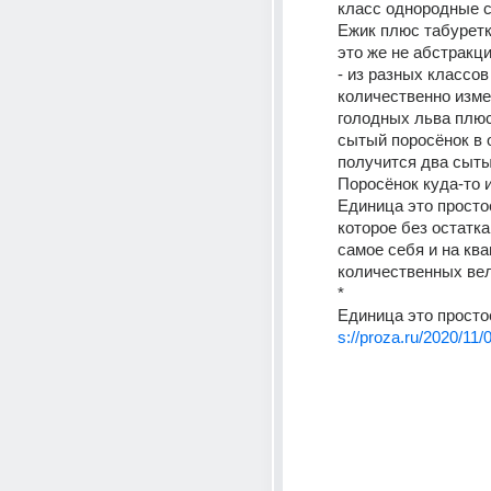
класс однородные с
Ежик плюс табуретка
это же не абстракци
- из разных классов 
количественно изме
голодных льва плюс
сытый поросёнок в 
получится два сытых
Поросёнок куда-то и
Единица это простое
которое без остатка
самое себя и на ква
количественных ве
* 
Единица это просто
s://proza.ru/2020/11/