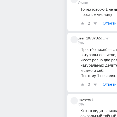
Ученик
Точно говорю 1 не я
простым числом)
2
Ответи
user_10707365
15лет
Гуру
Просто́е число́ — эт
натуральное число, 
имеет ровно два ра
натуральных делите
и самого себя. 
Поэтому 1 не являе
2
Ответи
makeyev
3г
Гуру
Кто-то видит в числа
сакральный тайный 