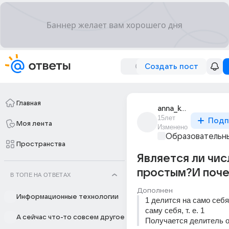
Создать пост
Главная
anna_korneeva_65
15лет
Подп
Моя лента
Изменено
Образовательны
Пространства
Является ли чис
простым?И поч
В ТОПЕ НА ОТВЕТАХ
Дополнен
Информационные технологии
1 делится на само себя, т
саму себя, т. е. 1 
А сейчас что-то совсем другое
Получается делитель о