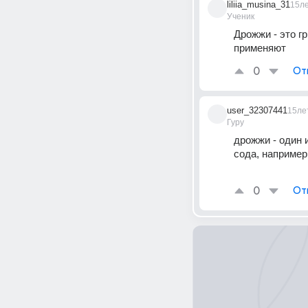
liliia_musina_31
15л
Ученик
Дрожжи - это гр
применяют
0
От
user_32307441
15ле
Гуру
дрожжи - один 
сода, например
0
От