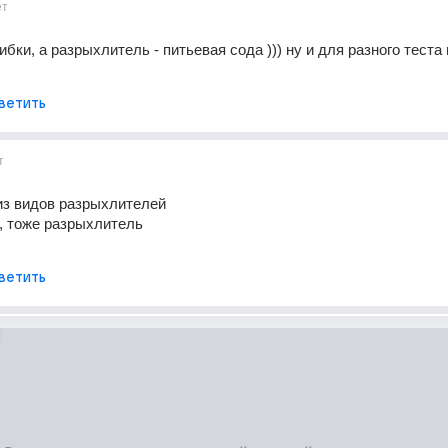
ет
ибки, а разрыхлитель - питьевая сода ))) ну и для разного теста 
ветить
т
из видов разрыхлителей 
, тоже разрыхлитель 
ветить