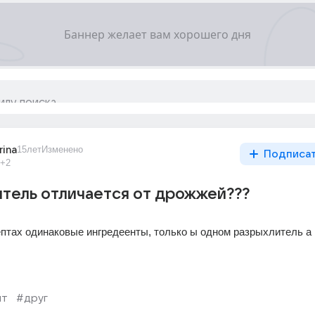
rina
15лет
Изменено
Подписа
+2
тель отличается от дрожжей???
ептах одинаковые ингредеенты, только ы одном разрыхлитель а в
пт
#друг