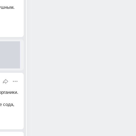
душным.
рганики. 
 сода, 