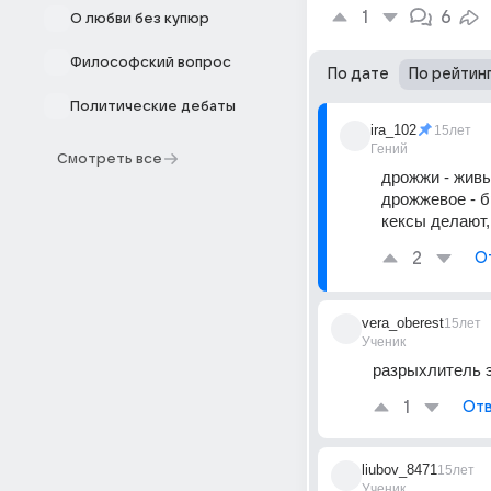
1
6
О любви без купюр
Философский вопрос
По дате
По рейтин
Политические дебаты
ira_102
15лет
Гений
Смотреть все
дрожжи - живы
дрожжевое - б
кексы делают,
2
О
vera_oberest
15лет
Ученик
разрыхлитель э
1
Отв
liubov_8471
15лет
Ученик