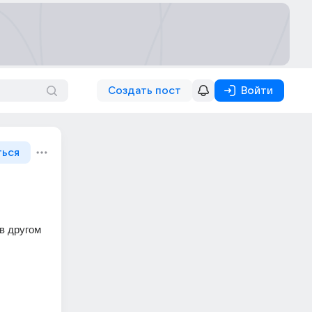
Создать пост
Войти
ться
 другом 