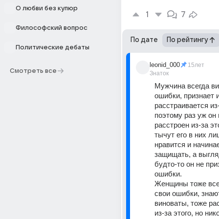
О любви без купюр
1
7
Философский вопрос
По дате
По рейтингу
Политические дебаты
leonid_000
15лет
Смотреть все
Знаток
Мужчина всегда ви
ошибки, признает и
расстраивается из-
поэтому раз уж он и
расстроен из-за это
тычут его в них ли
нравится и начинае
защищать, а выгляд
будто-то он не при
ошибки. 
Женщины тоже всег
свои ошибки, знают
виноваты, тоже ра
из-за этого, но нико