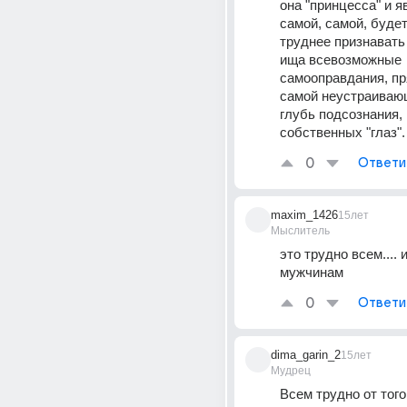
она "принцесса" и я
самой, самой, будет
труднее признавать 
ища всевозможные 
самооправдания, пря
самой неустраивающ
глубь подсознания, 
собственных "глаз".
0
Ответи
maxim_1426
15лет
Мыслитель
это трудно всем.... и
мужчинам
0
Ответи
dima_garin_2
15лет
Мудрец
Всем трудно от того,