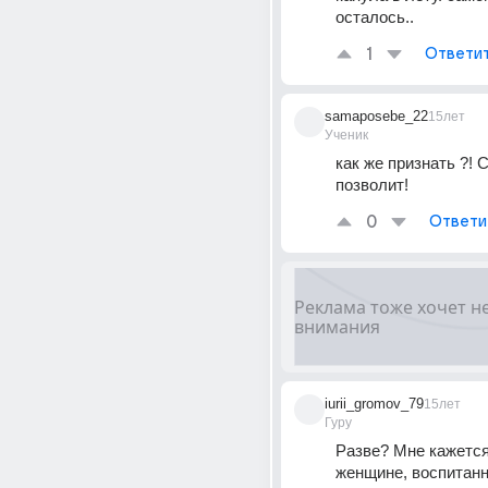
осталось..
1
Ответи
samaposebe_22
15лет
Ученик
как же признать ?! 
позволит!
0
Ответи
iurii_gromov_79
15лет
Гуру
Разве? Мне кажется,
женщине, воспитанно