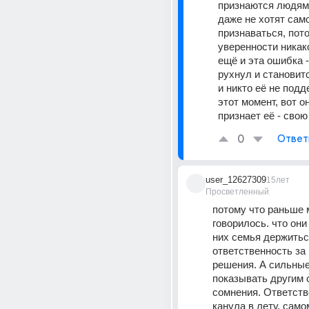
признаются людям 
даже не хотят само
признаваться, пото
уверенности никако
ещё и эта ошибка -
рухнул и становитс
и никто её не подд
этот момент, вот он
признает её - свою
0
Ответ
user_12627309
15лет
Просветленный
потому что раньше 
говорилось. что они
них семья держиться
ответственность за 
решения. А сильные 
показывать другим с
сомнения. Ответств
канула в лету. само