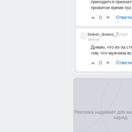
приходится признать
прожитое время пус
0
Ответи
broken_dreams_7
15лет
Знаток
Думаю, что из-за ст
том, что мужчина все
0
Ответи