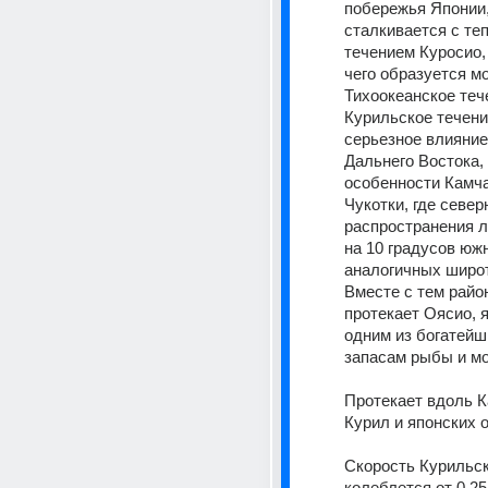
побережья Японии, 
сталкивается с те
течением Куросио, 
чего образуется м
Тихоокеанское тече
Курильское течени
серьезное влияние 
Дальнего Востока, 
особенности Камча
Чукотки, где север
распространения л
на 10 градусов южн
аналогичных широт
Вместе с тем район,
протекает Оясио, я
одним из богатейши
запасам рыбы и мо
Протекает вдоль К
Курил и японских о
Скорость Курильск
колеблется от 0,25-