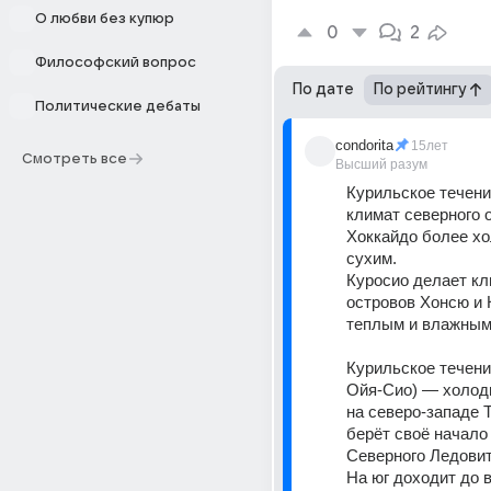
О любви без купюр
0
2
Философский вопрос
По дате
По рейтингу
Политические дебаты
condorita
15лет
Смотреть все
Высший разум
Курильское течени
климат северного о
Хоккайдо более хо
сухим. 
Куросио делает кл
островов Хонсю и 
теплым и влажным
Курильское течение
Ойя-Сио) — холодн
на северо-западе Т
берёт своё начало 
Северного Ледовито
На юг доходит до в