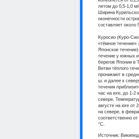
летом до 0,5-1,0 м/
Ширина Курильског
оконечности остро
составляет около 5
Куросио (Куро-Сио
«тёмное течение» ;
Японское течение)
течение у южных и
берегов Японии в Т
Ветви тёплого тече
проникают в средне
ш. и далее к северу
течения приблизите
час на юге, до 1-2 к
севере. Температур
августе на юге от 2
на севере, в февра
соответственно от 
°C.
Источник:
Википед