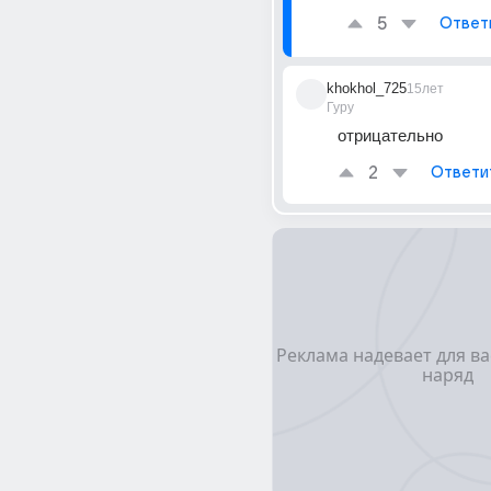
5
Ответ
khokhol_725
15лет
Гуру
отрицательно
2
Ответи