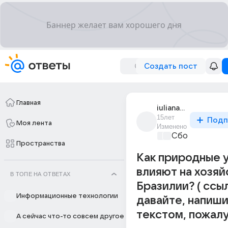
Создать пост
Главная
iuliana_nikolaenko
15лет
Подп
Моя лента
Изменено
Сборная Дом
Пространства
Как природные 
влияют на хозяй
В ТОПЕ НА ОТВЕТАХ
Бразилии? ( ссы
Информационные технологии
давайте, напиш
текстом, пожалу
А сейчас что-то совсем другое