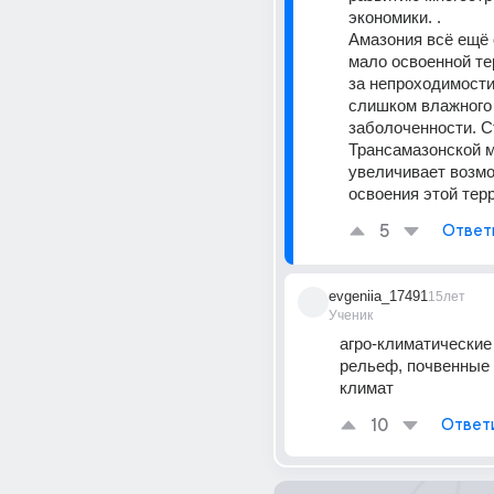
экономики. . 
Амазония всё ещё 
мало освоенной те
за непроходимости 
слишком влажного 
заболоченности. С
Трансамазонской м
увеличивает возмо
освоения этой тер
5
Ответ
evgeniia_17491
15лет
Ученик
агро-климатические 
рельеф, почвенные 
климат
10
Ответ