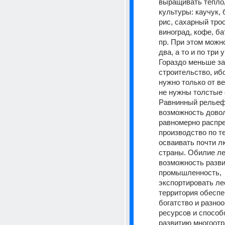
выращивать тепло
культуры: каучук, 
рис, сахарный трос
виноград, кофе, бат
пр. При этом можно
два, а то и по три у
Гораздо меньше зат
строительство, иб
нужно только от ве
не нужны толстые с
Равнинный рельеф 
возможность довол
равномерно распре
производство по те
осваивать почти л
страны. Обилие ле
возможность разви
промышленность, 
экспортировать ле
территория обеспе
богатство и разноо
ресурсов и способс
развитию многоотр