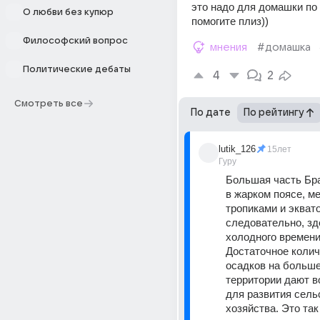
это надо для домашки по 
О любви без купюр
помогите плиз))
Философский вопрос
мнения
#домашка
Политические дебаты
4
2
Смотреть все
По дате
По рейтингу
lutik_126
15лет
Гуру
Большая часть Бра
в жарком поясе, ме
тропиками и эквато
следовательно, зд
холодного времени 
Достаточное колич
осадков на больше
территории дают в
для развития сельс
хозяйства. Это так