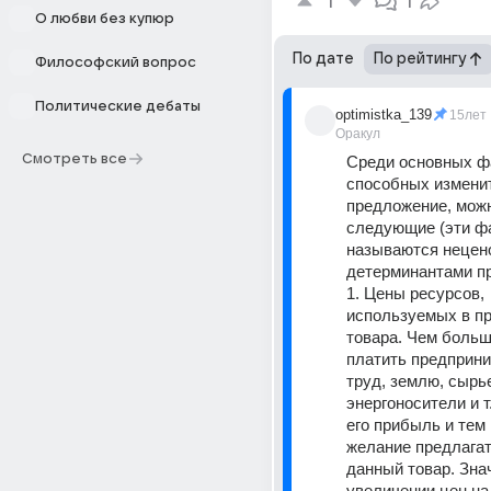
1
1
О любви без купюр
По дате
По рейтингу
Философский вопрос
Политические дебаты
optimistka_139
15лет
Оракул
Смотреть все
Среди основных фа
способных изменит
предложение, можн
следующие (эти фа
называются нецен
детерминантами пр
1. Цены ресурсов, 
используемых в пр
товара. Чем больш
платить предприни
труд, землю, сырье
энергоносители и т.
его прибыль и тем 
желание предлагат
данный товар. Знач
увеличении цен на