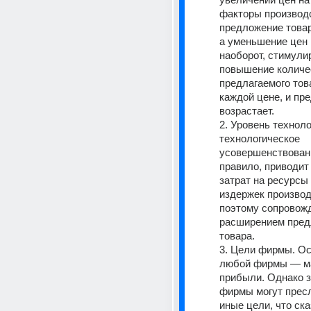
факторы производс
предложе­ние товар
а уменьшение цен 
наоборот, стимулир
повышение количес
предлагаемого това
каждой цене, и пр
возрастает. 
2. Уровень техноло
технологическое 
усовершенствовани
правило, приводит
затрат на ресурсы
издержек производс
поэтому сопровожд
расширением пред
товара. 
3. Цели фирмы. Ос
любой фирмы — ма
прибыли. Однако з
фирмы могут пресл
иные цели, что ска