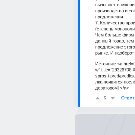
вызывает снижение
производства и со
предложения. 
7. Количество про
(степень монополиз
Чем больше фирм 
данный товар, тем
предложение этого 
рынке. И наоборот.
Источник:
<a href="
w" title="29326708:
spros-i-pred/predloj
лка появится посл
дератором] </a>
9
Ответ