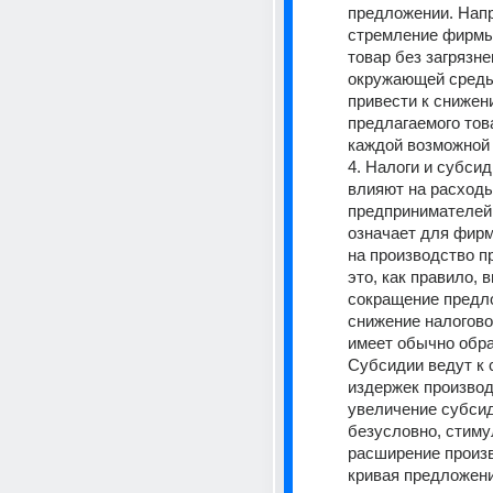
предложении. Напр
стремление фирмы
товар без загрязне
окружающей среды
привести к снижен
предлагаемого това
каждой возможной 
4. Налоги и субсид
влияют на расходы
предпринимателей.
означает для фирм
на производство пр
это, как правило, 
сокращение предло
снижение налогово
имеет обычно обра
Субсидии ведут к 
издержек производ
увеличение субсид
безусловно, стиму
расширение произв
кривая предложени