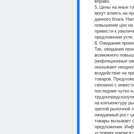
вправо. 
5. Цены на иные то
могут влиять на п
данного блага. Нап
повышение цен на 
привести к увелич
предложения угля.
6. Ожидания произ
Так, ожидания про
возможного повыше
(инфляционные ожи
оказывают неодноз
воздействие на пр
товаров. Предложе
связанно с инвести
последние чутко и, 
труднопредсказуем
на конъюнктуру рын
зрелой рыночной э
ожидаемый рост це
товары вызывает о
предложения. Инфл
условиях кризиса 