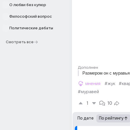
О любви без купюр
Философский вопрос
Политические дебаты
Смотреть все
Дополнен
Размером он с муравья
мнения
#жук
#ква
#муравей
1
10
По дате
По рейтингу