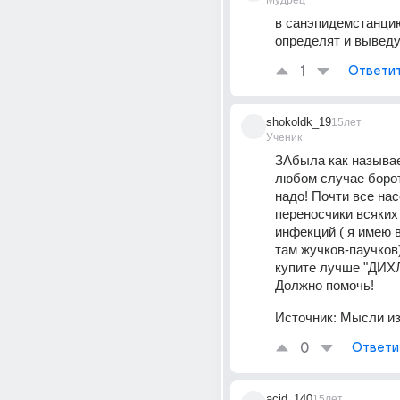
Мудрец
в санэпидемстанцию
определят и выведут
1
Ответи
shokoldk_19
15лет
Ученик
ЗАбыла как называет
любом случае борот
надо! Почти все нас
переносчики всяких
инфекций ( я имею в
там жучков-паучков)
купите лучше "ДИХ
Должно помочь!
Источник:
Мысли из
0
Ответи
acid_140
15лет