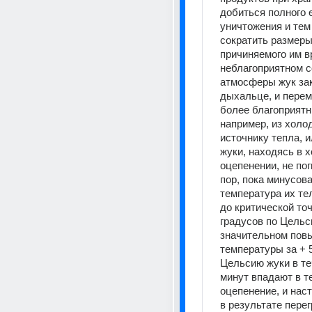
добиться полного е
уничтожения и тем
сократить размеры
причиняемого им вр
неблагоприятном с
атмосферы жук зак
дыхальце, и перем
более благоприятны
например, из холод
источнику тепла, и
жуки, находясь в х
оцепенении, не пог
пор, пока минусова
температура их тел
до критической точк
градусов по Цельс
значительном пов
температуры за + 5
Цельсию жуки в те
минут впадают в т
оцепенение, и наст
в результате перег