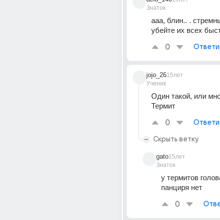
Знаток
ааа, блин.. . стремны
убейте их всех быст
0
Ответи
jojo_26
15лет
Ученик
Один такой, или мн
Термит
0
Ответи
Скрыть ветку
gato
15лет
Знаток
у термитов голов
панциря нет
0
Отве