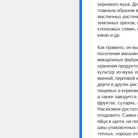
зернового жука. Де
главным образом в
масличных растен
земляных орехов, о
хлопковых семян, 
какао и др. 
Как правило, он вы
поселения магазины
макаронные фабрик
хранения продукто
культур: из муки, о
манной, перловой к
дерти и других рас
пищевых и кормовы
а также заводится
фруктах, сухарях, г
Насекомое достато
плодовито. Самки 
яйца в щели, на по
швы упаковочных м
теплых, хорошо от