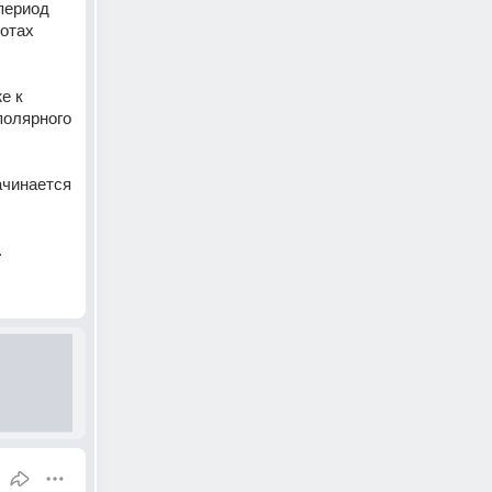
период 
отах 
 к 
олярного 
В Северном полушарии на широте Северного полярного круга полярный день начинается 
.