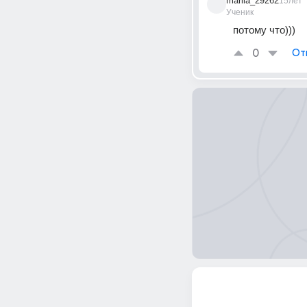
mariia_29262
15лет
Ученик
потому что)))
0
От