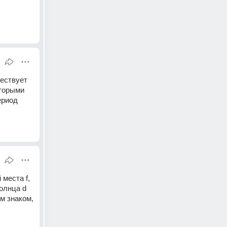
ествует 
торыми 
риод 
еста f, 
олнца d 
м знаком, 