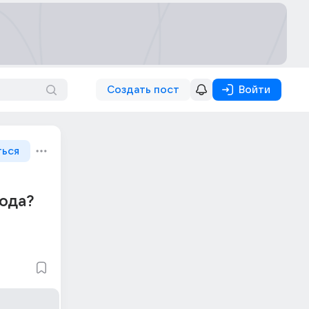
Создать пост
Войти
ться
года?