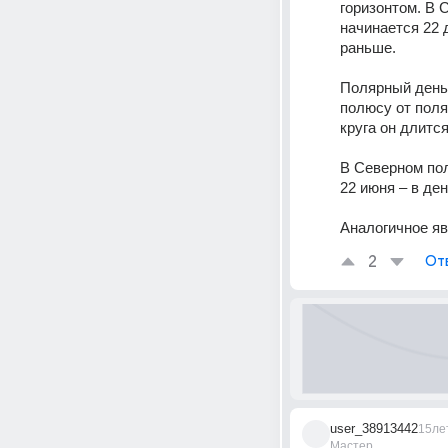
горизонтом. В 
начинается 22 
раньше. 
Полярный день 
полюсу от поля
круга он длится
22 июня – в де
Аналогичное яв
2
От
user_38913442
15ле
Мастер