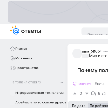
Главная
irina_61105
15ле
Мир и его
Моя лента
Пространства
Почему поля
В ТОПЕ НА ОТВЕТАХ
мнения
#ночь
Информационные технологии
0
8
А сейчас что-то совсем другое
По дате
По рейтин