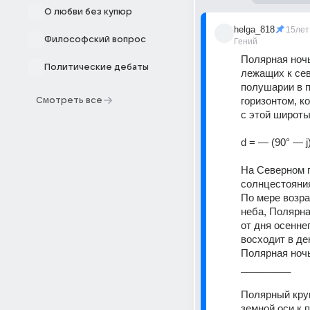
О любви без купюр
helga_818
15лет
Философский вопрос
Гений
Полярная ночь
Политические дебаты
лежащих к сев
полушарии в п
горизонтом, к
Смотреть все
с этой широт
d = — (90° — j)
На Северном п
солнцестояния
По мере возра
неба, Полярна
от дня осенне
восходит в де
Полярная ночь
_________ 
Полярный круг
земной оси к п