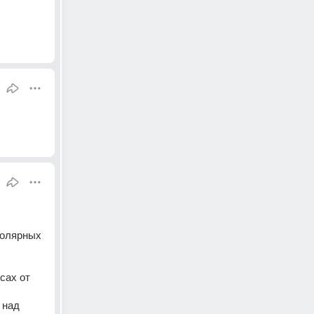
олярных 
ах от 
над 