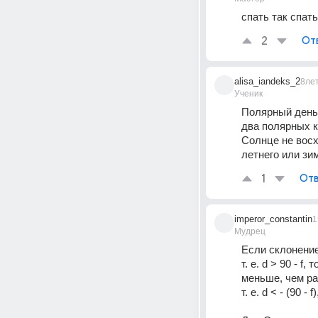
спать так спать
2
От
alisa_iandeks_2
8ле
Ученик
Полярный день 
два полярных кр
Солнце не восх
летнего или зи
1
Отв
imperor_constantin
1
Мудрец
Если склонение
т. е. d > 90 - 
меньше, чем ра
т. е. d < - (90 