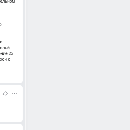
ельном 
 
в 
елой 
ние 23 
си к 