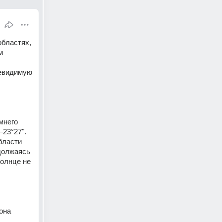
бластях, 
 
евидимую 
него 
23°27". 
ласти 
должаясь 
олнце не 
она 