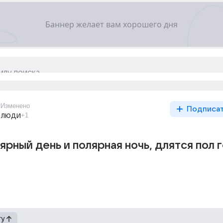
т
Изменено
Подписа
 люди
+1
рный день и полярная ночь, длятся пол 
гу