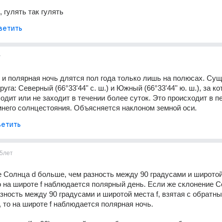
, гулять так гулять
ветить
т
и полярная ночь длятся пол года только лишь на полюсах. Сущ
уга: Северный (66°33'44" с. ш.) и Южный (66°33'44" ю. ш.), за ко
одит или не заходит в течении более суток. Это происходит в пе
мнего солнцестояния. Объясняется наклоном земной оси.
етить
5лет
 Солнца d больше, чем разность между 90 градусами и широтой м
f, то на широте f наблюдается полярный день. Если же склонение С
зность между 90 градусами и широтой места f, взятая с обратны
- f), то на широте f наблюдается полярная ночь. 