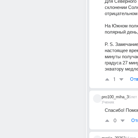
Для Северного 
склонении Солнц
отрицательном с
На Южном полюс
полярный день,
P. S. Замечание
настоящее время
минуты получает
градуса 27 мину
экватору медле
1
Отв
pro100_miha_3
6лет
Ученик
Спасибо! Помог
0
От