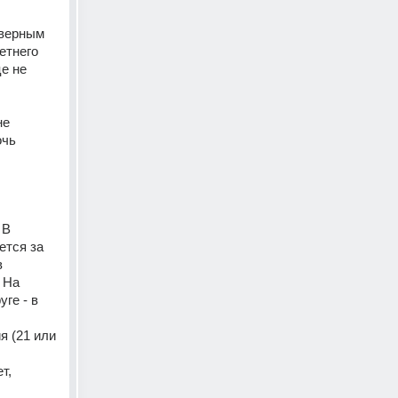
верным 
тнего 
е не 
е 
чь 
В 
тся за 
 
 На 
е - в 
 (21 или 
, 