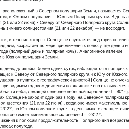
г, расположенный в Северном полушарии Земли, называется Се
гом, в Южном полушарии — Южным Полярным кругом. В день ле
 (21 или 22 июня) к Северу от Северного Полярного круга Солнц
день зимнего солнцестояния (21 или 22 декабря) — не восходит. 
ток, в течение которых Солнце не опускается под горизонт или н
ад ним, возрастает по мере приближения к полюсу, где день и но
года (полярный день и полярная ночь) . Аналогичное явление 
и в Южном полушарии Земли. 
, день, длящийся более одних суток; наблюдается в полярных 
ащих к Северу от Северного полярного круга и к Югу от Южного. 
шарии, в пунктах с географической широтой j Солнце не опускае
да при видимом годовом движении по эклиптике оно оказывается в
бласти неба, лежащей севернее небесной параллели d = 90° - j.
ах Солнце не заходит один раз в году: на Северном полярном круг
солнцестояния (21 или 22 июня) , когда оно имеет максимальное 
 23°27’, на Южном полярном круге - в день зимнего солнцестояния
когда оно имеет минимальное склонение d = -23°27’. 
ижения к полюсам продолжительность Полярного дня возрастает
олюсах полугода.