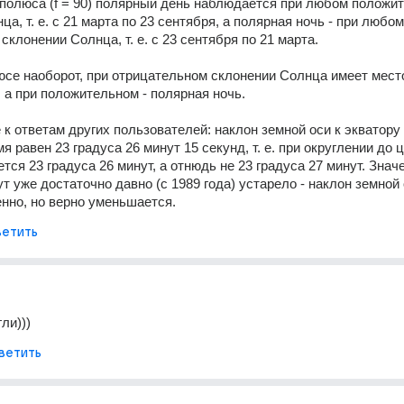
полюса (f = 90) полярный день наблюдается при любом положит
а, т. е. с 21 марта по 23 сентября, а полярная ночь - при любом 
клонении Солнца, т. е. с 23 сентября по 21 марта. 
е наоборот, при отрицательном склонении Солнца имеет место
 а при положительном - полярная ночь. 
 к ответам других пользователей: наклон земной оси к экватору 
 равен 23 градуса 26 минут 15 секунд, т. е. при округлении до ц
ся 23 градуса 26 минут, а отнюдь не 23 градуса 27 минут. Значе
т уже достаточно давно (с 1989 года) устарело - наклон земной о
нно, но верно уменьшается.
етить
ли)))
ветить