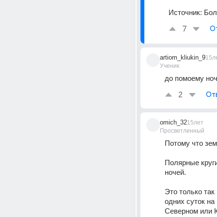
Источник:
Бол
7
О
artiom_kliukin_9
15л
Ученик
до помоему ноч
2
От
omich_32
15лет
Просветленный
Потому что зем
Полярные круги
ночей. 
Это только так
одних суток на
Северном или Ю