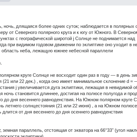
, ночь, длящаяся более одних суток; наблюдается в полярных о
еру от Северного полярного круга и к югу от Южного. В Северном
унктах с географической широтой j Солнце не поднимается над 
огда при видимом годовом движении по эклиптике оно уходит в н
ы область неба, лежащую южнее небесной параллели 
. 
олярном круге Солнце не восходит один раз в году — в день зим
 (21 или 22 дек.) , когда оно имеет минимальное склонение d = —
стания j увеличивается дуга эклиптики, лежащая в невидимой об
я ночь становится длиннее, достигая на полюсе полугода и про
го до дня весеннего равноденствия. На Южном полярном круге С
нь летнего солнцестояния (21 или 22 июня) , а на Южном полюсе 
 длится от дня весеннего до дня осеннего равноденствия 
, земная параллель, отстоящая от экватора на 66°33" (угол накл
лоскости эклиптики) . 