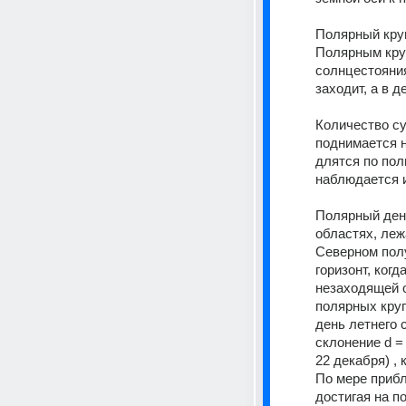
Полярный кру
Полярным кру
солнцестояния
заходит, а в 
Количество су
поднимается н
длятся по пол
наблюдается 
Полярный день
областях, леж
Северном полу
горизонт, ког
незаходящей о
полярных круг
день летнего 
склонение d =
22 декабря) , 
По мере прибл
достигая на п