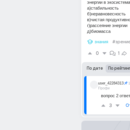
энергии в экосистемах
а)стабильность 
б)неравновесность 
в)чистая продуктивн
г)рассеяние энергии 
д)биомасса
знания
#зрени
0
1
По дате
По рейтин
user_42284313
Профи
вопрос 2 ответ
3
О