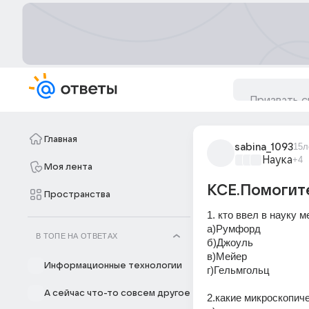
Главная
sabina_1093
15л
Наука
+4
Моя лента
КСЕ.Помогите
Пространства
1. кто ввел в науку 
а)Румфорд 
В ТОПЕ НА ОТВЕТАХ
б)Джоуль 
в)Мейер 
Информационные технологии
г)Гельмгольц 
А сейчас что-то совсем другое
2.какие микроскопич