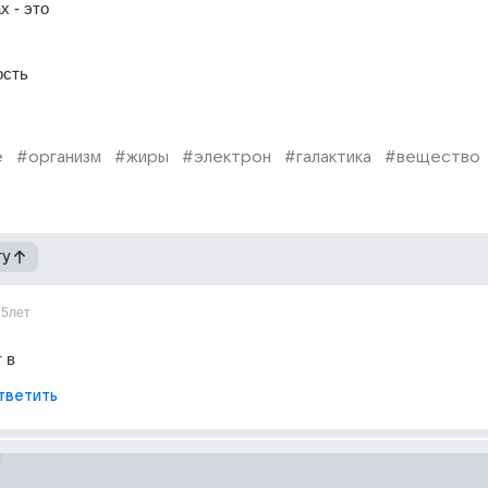
 - это 
ость 
е
#организм
#жиры
#электрон
#галактика
#вещество
гу
15лет
 в
тветить