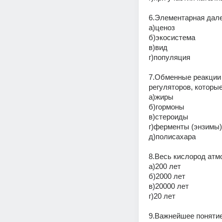
6.Элементарная дале
а)ценоз 
б)экосистема 
в)вид 
г)популяция 
7.Обменные реакции 
регуляторов, которы
а)жиры 
б)гормоны 
в)стероиды 
г)ферменты (энзимы)
д)полисахара 
8.Весь кислород атм
а)200 лет 
б)2000 лет 
в)20000 лет 
г)20 лет 
9.Важнейшее понятие