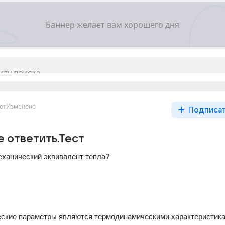
ет
Изменено
Подписа
 ответить.Тест
механический эквивалент тепла? 
еские параметры являются термодинамическими характеристик