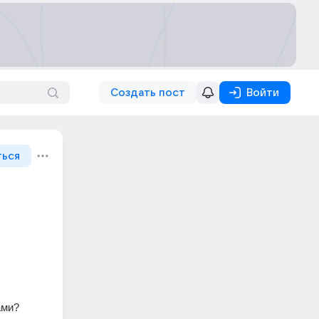
Создать пост
Войти
ться
ами? 