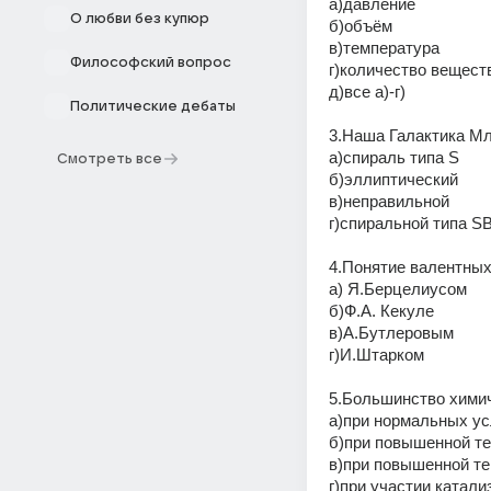
а)давление 
О любви без купюр
б)объём 
в)температура 
Философский вопрос
г)количество вещест
д)все а)-г) 
Политические дебаты
3.Наша Галактика Мл
а)спираль типа S 
Смотреть все
б)эллиптический 
в)неправильной 
г)спиральной типа SB
4.Понятие валентных
а) Я.Берцелиусом 
б)Ф.А. Кекуле 
в)А.Бутлеровым 
г)И.Штарком 
5.Большинство химич
а)при нормальных ус
б)при повышенной те
в)при повышенной те
г)при участии катали