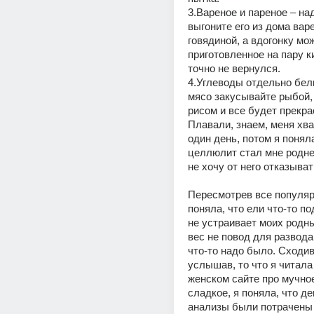
3.Вареное и пареное – над
выгоните его из дома варе
говядиной, а вдогонку мо
приготовленное на пару ки
точно не вернулся. 
4.Углеводы отдельно белк
мясо закусывайте рыбой, 
рисом и все будет прекр
Плавали, знаем, меня хва
один день, потом я поняла
целлюлит стал мне роднее
не хочу от него отказыват
Пересмотрев все популяр
поняла, что ели что-то по
не устраивает моих родны
вес не повод для развода.
что-то надо было. Сходив 
услышав, то что я читала
женском сайте про мучное
сладкое, я поняла, что ден
анализы были потрачены 