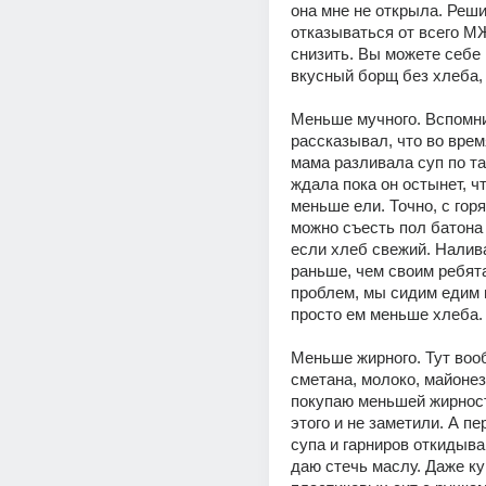
она мне не открыла. Реши
отказываться от всего МЖ
снизить. Вы можете себе 
вкусный борщ без хлеба, я
Меньше мучного. Вспомни
рассказывал, что во время
мама разливала суп по та
ждала пока он остынет, чт
меньше ели. Точно, с горя
можно съесть пол батона )
если хлеб свежий. Налива
раньше, чем своим ребята
проблем, мы сидим едим в
просто ем меньше хлеба.
Меньше жирного. Тут воо
сметана, молоко, майонез 
покупаю меньшей жирнос
этого и не заметили. А пе
супа и гарниров откидываю
даю стечь маслу. Даже ку