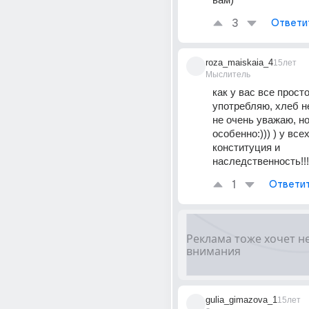
3
Ответи
roza_maiskaia_4
15лет
Мыслитель
как у вас все просто!
употребляю, хлеб не 
не очень уважаю, но
особенно:))) ) у всех
конституция и 
наследственность!!!
1
Ответи
gulia_gimazova_1
15лет