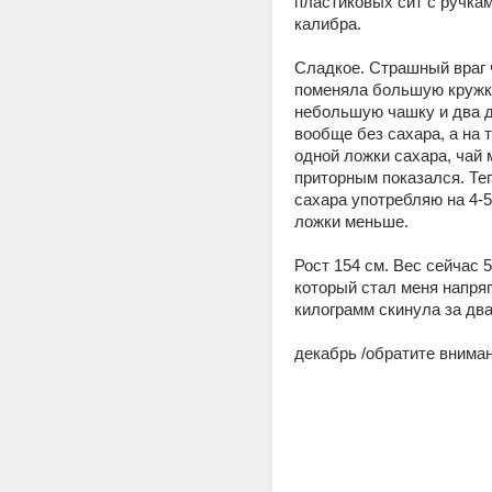
пластиковых сит с ручкам
калибра. 
Сладкое. Страшный враг ч
поменяла большую кружку
небольшую чашку и два д
вообще без сахара, а на т
одной ложки сахара, чай м
приторным показался. Теп
сахара употребляю на 4-5
ложки меньше. 
Рост 154 см. Вес сейчас 52
который стал меня напрягат
килограмм скинула за два
декабрь /обратите вниман