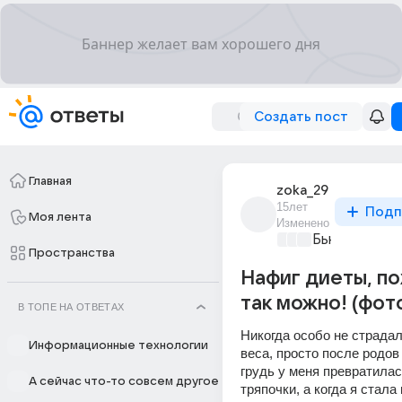
Создать пост
Главная
zoka_29
15лет
Подп
Моя лента
Изменено
Бьютилэнд
+3
Пространства
Нафиг диеты, по
так можно! (фот
В ТОПЕ НА ОТВЕТАХ
Никогда особо не страдал
Информационные технологии
веса, просто после родов
грудь у меня превратилась
А сейчас что-то совсем другое
тряпочки, а когда я стала 