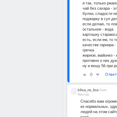
и так, только ржан
чай без сахара - э
булки, сладости н
поджарку в суп дел
если делаю, то лож
остальное - вода 
картошку стараюсь
есть, если ем, то т
качестве гарнира -
гречка 
жирное, майонез - 
противно о них дум
ну и вешу 56 при р
0
Ответ
kilisa_ne_lisa
15лет
Мастер
Спасибо вам огромно
из нормальных, зд
людей на этом сайте
вам)