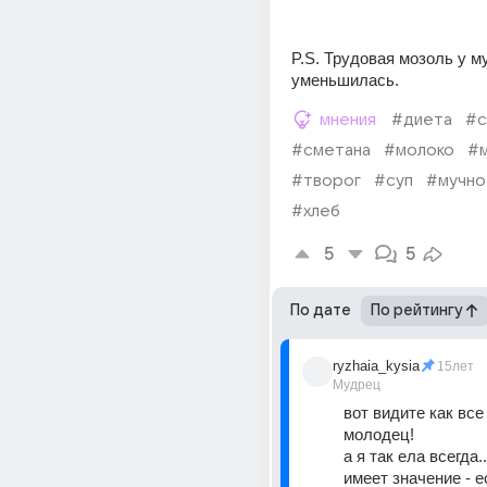
P.S. Трудовая мозоль у м
уменьшилась.
мнения
#диета
#с
#сметана
#молоко
#м
#творог
#суп
#мучно
#хлеб
5
5
По дате
По рейтингу
ryzhaia_kysia
15лет
Мудрец
вот видите как все 
молодец! 
а я так ела всегда..
имеет значение - ес