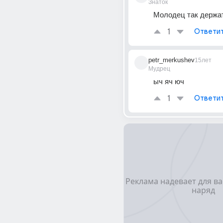
Знаток
Молодец так держа
1
Ответи
petr_merkushev
15лет
Мудрец
ыч яч юч
1
Ответи