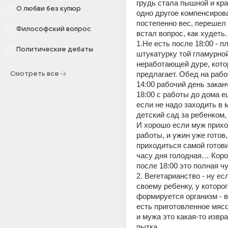
грудь стала пышной и кра
О любви без купюр
одно другое компенсирова
постепенно вес, перешел 
Философский вопрос
встал вопрос, как худеть.
1.Не есть после 18:00 - пл
Политические дебаты
штукатурку той гламурной
неработающей дуре, котор
предлагает. Обед на работ
Смотреть все
14:00 рабочий день заканч
18:00 с работы до дома ещ
если не надо заходить в м
детский сад за ребенком, 
И хорошо если муж прихо
работы, и ужин уже готов,
приходиться самой готовит
часу дня голодная… Короч
после 18:00 это полная ч
2. Вегетарианство - ну есл
своему ребенку, у которог
формируется организм - в
есть приготовленное мясо
и мужа это какая-то извр
пытка. 