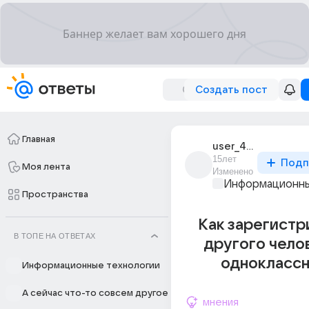
Создать пост
Главная
user_44214652
15лет
Подп
Моя лента
Изменено
Информационны
Пространства
Как зарегистр
В ТОПЕ НА ОТВЕТАХ
другого чело
одноклассн
Информационные технологии
А сейчас что-то совсем другое
мнения