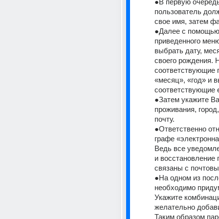
●В первую очередь
пользователь долж
свое имя, затем ф
●Далее с помощью
приведенного меню
выбрать дату, меся
своего рождения. 
соответствующие п
«месяц», «год» и в
соответствующие е
●Затем укажите Вам
проживания, город,
почту.
●Ответственно отн
графе «электронная
Ведь все уведомле
и восстановление 
связаны с почтов
●На одном из посл
необходимо придум
Укажите комбинаци
желательно добави
Таким образом пар