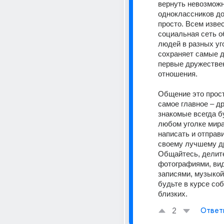
вернуть невозможно
одноклассников до
просто. Всем извес
социальная сеть о
людей в разных уго
сохраняет самые д
первые дружестве
отношения.
Общение это прост
самое главное – др
знакомые всегда бу
любом уголке мира 
написать и отправ
своему лучшему др
Общайтесь, делите
фотографиями, вид
записями, музыкой 
будьте в курсе соб
близких.
2
Ответ