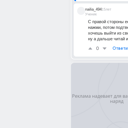
nailia_494
15лет
Ученик
С правой стороны 
нажми, потом подтве
хочешь выйти из св
ну а дальше читай и
0
Ответи