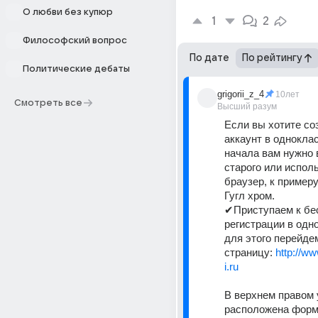
О любви без купюр
1
2
Философский вопрос
По дате
По рейтингу
Политические дебаты
grigorii_z_4
10лет
Смотреть все
Высший разум
Если вы хотите со
аккаунт в одноклас
начала вам нужно 
старого или исполь
браузер, к примеру
Гугл хром.
✔Приступаем к бес
регистрации в одно
для этого перейдем
страницу: 
http://w
i.ru
В верхнем правом у
расположена форма