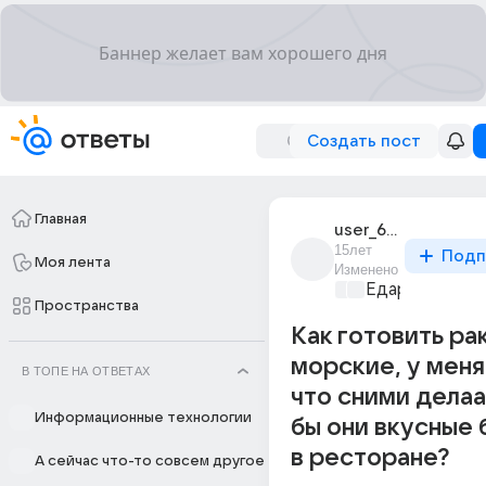
Создать пост
Главная
user_63490
15лет
Подп
Моя лента
Изменено
Едариум
+1
Пространства
Как готовить ра
морские, у меня 
В ТОПЕ НА ОТВЕТАХ
что сними делаа
Информационные технологии
бы они вкусные 
в ресторане?
А сейчас что-то совсем другое