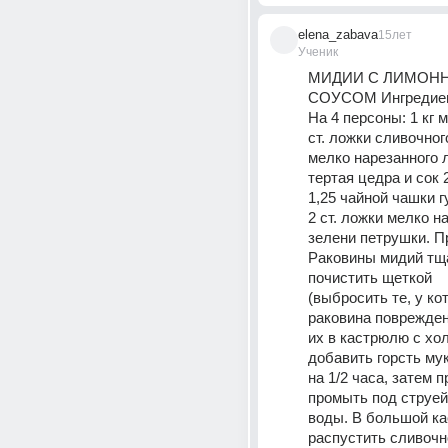
elena_zabava
15лет
Ученик
МИДИИ С ЛИМОНН
СОУСОМ Ингредие
На 4 персоны: 1 кг м
ст. ложки сливочного
мелко нарезанного л
тертая цедра и сок 2
1,25 чайной чашки г
2 ст. ложки мелко н
зелени петрушки. П
Раковины мидий тща
почистить щеткой 
(выбросить те, у ко
раковина повреждена
их в кастрюлю с хол
добавить горсть мук
на 1/2 часа, затем п
промыть под струей
воды. В большой ка
распустить сливочно