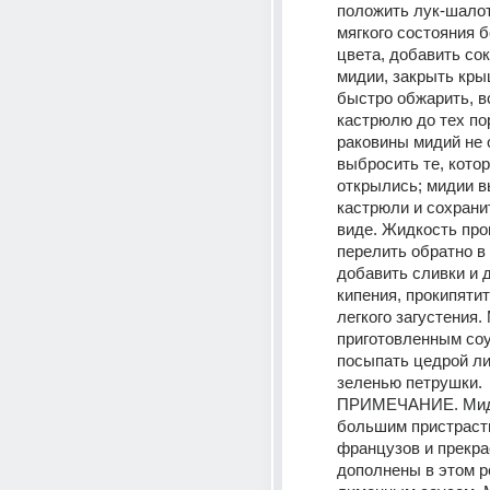
положить лук-шалот
мягкого состояния б
цвета, добавить сок
мидии, закрыть крыш
быстро обжарить, в
кастрюлю до тех пор
раковины мидий не о
выбросить те, котор
открылись; мидии вы
кастрюли и сохранит
виде. Жидкость про
перелить обратно в 
добавить сливки и д
кипения, прокипятить
легкого загустения.
приготовленным соу
посыпать цедрой ли
зеленью петрушки. 
ПРИМЕЧАНИЕ. Миди
большим пристраст
французов и прекра
дополнены в этом р