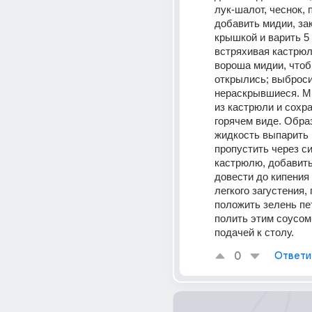
лук-шалот, чеснок, п
добавить мидии, зак
крышкой и варить 5 м
встряхивая кастрюл
вороша мидии, чтоб
открылись; выброси
нераскрывшиеся. М
из кастрюли и сохра
горячем виде. Обра
жидкость выпарить 
пропустить через си
кастрюлю, добавить 
довести до кипения 
легкого загустения, 
положить зелень пе
полить этим соусом
подачей к столу.
0
Ответи