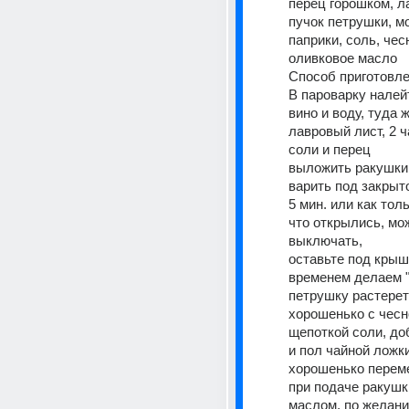
перец горошком, ла
пучок петрушки, мо
паприки, соль, чесн
оливковое масло 
Способ приготовле
В пароварку налейт
вино и воду, туда 
лавровый лист, 2 ч
соли и перец 
выложить ракушки 
варить под закрыт
5 мин. или как толь
что открылись, мож
выключать, 
оставьте под крышк
временем делаем "п
петрушку растереть
хорошенько с чесно
щепоткой соли, до
и пол чайной ложки
хорошенько перем
при подаче ракушк
маслом, по желани