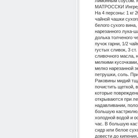
лимонным соусом.
МАТРОССКИ Ингре
На 4 персоны: 1 кг 20
чайной чашки сухого
белого сухого вина, 
нарезанного лука-ша
долька толченого че
пучок гарни, 1/2 чай
густых сливок, 3 ст.
сливочного масла, н
мелкими кусочками, 
мелко нарезанной з
петрушки, соль. При
Раковины мидий тща
почистить щеткой, в
которые повреждены
открываются при ле
надавливании, полож
большую кастрюлю, 
холодной водой и ос
час. В большую кас
сидр или белое сухо
довести до кипения,