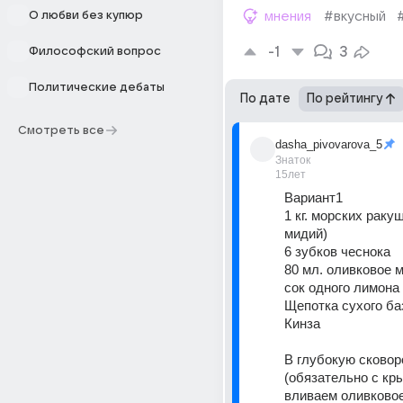
О любви без купюр
мнения
#вкусный
-1
3
Философский вопрос
Политические дебаты
По дате
По рейтингу
Смотреть все
dasha_pivovarova_5
Знаток
15лет
Вариант1 
1 кг. морских ракуш
мидий) 
6 зубков чеснока 
80 мл. оливковое 
сок одного лимона 
Щепотка сухого ба
Кинза 
В глубокую сковор
(обязательно с кры
вливаем оливковое