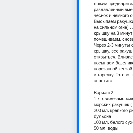
ложим предварител
раздавленный вмес
чеснок и немного о
Высыпаем ракушки 
на сильном огне) .
крышку на 3 минут
помешиваем, снова
Через 2-3 минуты 
крышку, все ракуш
открыться. Вливаем
посыпаем базелико
порезанной кензой
в тарелку. Готово, 
аппетита. 
Вариант2 
1 кг свежезаморож
морских ракушек ( 
200 мл. крепкого р
бульона 
100 мл. белого сух
50 мл. воды 