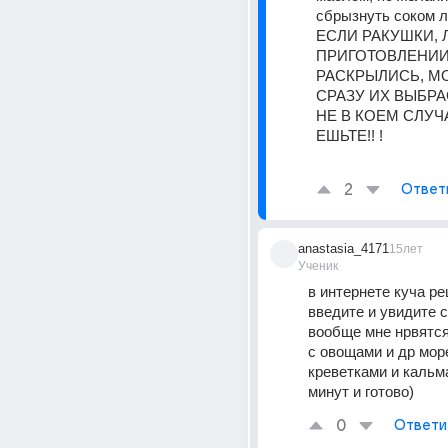
сбрызнуть соком л
ЕСЛИ РАКУШКИ, 
ПРИГОТОВЛЕНИИ 
РАСКРЫЛИСЬ, М
СРАЗУ ИХ ВЫБРА
НЕ В КОЕМ СЛУЧА
ЕШЬТЕ!! ! 
2
Ответ
anastasia_4171
15лет
Ученик
в интернете куча рец
введите и увидите с
вообще мне нрвятся
с овощами и др мор
креветками и кальма
минут и готово)
0
Ответи