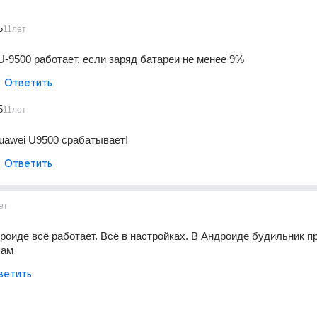
5
11лет
U-9500 работает, если заряд батареи не менее 9%
Ответить
5
11лет
uawei U9500 срабатывает!
Ответить
ет
ндроиде всё работает. Всё в настройках. В Андроиде будильник пр
сам
ветить