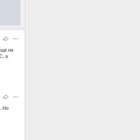
ще на 
, а 
 Но 