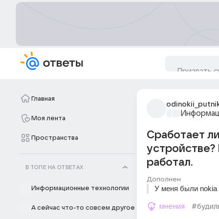
Главная
odinokii_putni
Информац
Моя лента
Сработает ли
Пространства
устройстве? 
работал.
В ТОПЕ НА ОТВЕТАХ
Дополнен
У меня были nokia 
Информационные технологии
мнения
#будил
А сейчас что-то совсем другое