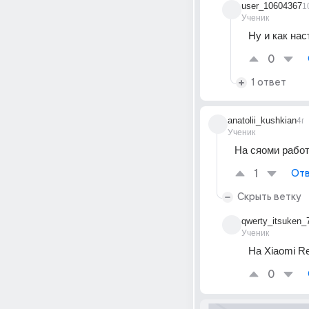
user_10604367
1
Ученик
Ну и как нас
0
1 ответ
anatolii_kushkian
4г
Ученик
На сяоми рабо
1
Отв
Скрыть ветку
qwerty_itsuken_
Ученик
На Xiaomi Re
0