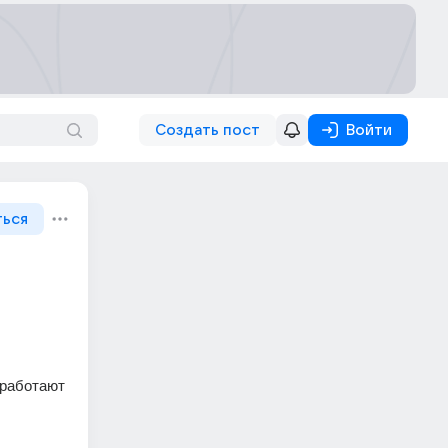
Создать пост
Войти
ться
n работают