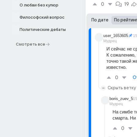
0
19
О любви без купюр
Философский вопрос
По дате
По рейтин
Политические дебаты
user_1653605
1
Мудрец
Смотреть все
И сейчас не с
К сожалению, 
точно такой ж
известно.
0
О
Скрыть ветку
boris_zuev_5
1
Мудрец
На симбе т
смарта. Ни
0