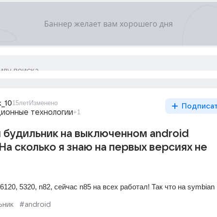
k_10
15лет
Изменено
Подписа
ионные технологии
+1
 будильник на выключенном android
На сколько я знаю на первых версиях не
6120, 5320, n82, сейчас n85 на всех работал! Так что на symbia
ьник
#android