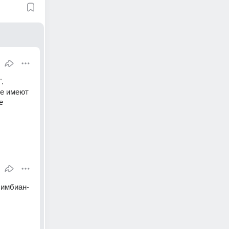
. 
e имеют 
 
симбиан-