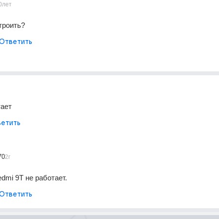
0лет
троить?
Ответить
тает
етить
70
2г
dmi 9T не работает.
Ответить