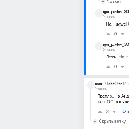
1 ответ
igor_pavlov_30
Ученик
На Huawei 
0
igor_pavlov_30
Ученик
Ложь! На H
0
user_215380265
10л
Ученик
Трепло.... в А
не к ОС, а к ча
3
От
Скрыть ветку