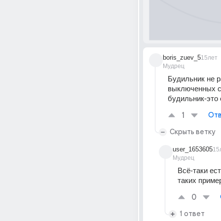
boris_zuev_5
15лет
Мудрец
Будильник не р
выключенных см
будильник-это 
1
Отв
Скрыть ветку
user_1653605
15
Мудрец
Всё-таки ест
таких приме
0
1 ответ