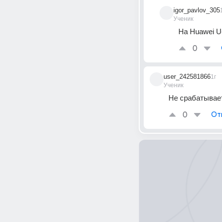
igor_pavlov_305
Ученик
На Huawei U
0
user_242581866
1г
Ученик
Не срабатывает
0
От