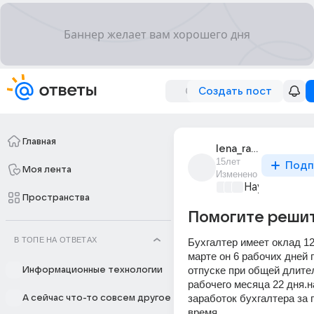
Создать пост
Главная
lena_ra_1
15лет
Подп
Моя лента
Изменено
Наука
+3
Пространства
Помогите решит
В ТОПЕ НА ОТВЕТАХ
Бухгалтер имеет оклад 120
марте он 6 рабочих дней п
отпуске при общей длител
Информационные технологии
рабочего месяца 22 дня.н
заработок бухгалтера за 
А сейчас что-то совсем другое
время