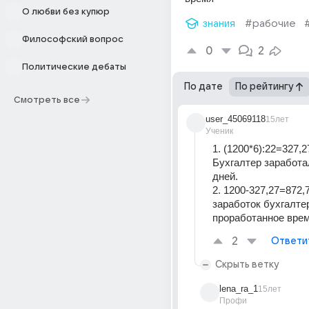
О любви без купюр
знания
#рабочие
Философский вопрос
0
2
Политические дебаты
По дате
По рейтингу
Смотреть все
user_45069118
15лет
Ученик
1. (1200*6):22=327,27
Бухгалтер заработал
дней. 
2. 1200-327,27=872,73
заработок бухгалтер
проработанное врем
2
Ответи
Скрыть ветку
lena_ra_1
15лет
Профи