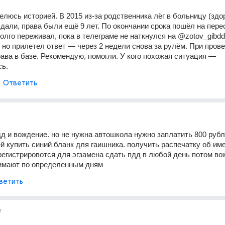
люсь историей. В 2015 из-за родственника лёг в больницу (здор
дали, права были ещё 9 лет. По окончании срока пошёл на пере
олго переживал, пока в телеграме не наткнулся на @zotov_gibdd.
, но прилетел ответ — через 2 недели снова за рулём. При пров
рава в базе. Рекомендую, помогли. У кого похожая ситуация — 
ь.
Ответить
д и вождение. но не нужна автошкола нужно заплатить 800 рубле
ей купить синий бланк для гаишника. получить распечатку об им
егистрировотся для эгзамена сдать пдд в любой день потом во
имают по определенным дням
ветить
т