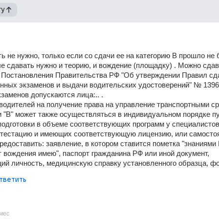
гу
ь не нужно, только если со сдачи ее на категорию В прошло не б
е сдавать нужно и теорию, и вождение (площадку) . Можно сдав
 Постановления Правительства РФ "Об утверждении Правил сда
нных экзаменов и выдачи водительских удостоверений" № 1396
кзаменов допускаются лица:.. . 
одителей на получение права на управление транспортными ср
 и "В" может также осуществляться в индивидуальном порядке пу
одготовки в объеме соответствующих программ у специалистов,
едоставить: заявление, в котором ставится пометка "знаниями
 вождения имею", паспорт гражданина РФ или иной документ, 
й личность, медицинскую справку установленного образца, фо
тветить
мес