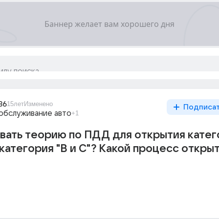
36
15лет
Изменено
Подписа
обслуживание авто
+1
вать теорию по ПДД для открытия кате
 категория "В и С"? Какой процесс откры