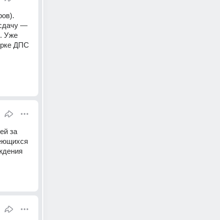
ов). 
сдачу — 
 Уже 
ерке ДПС 
й за 
еющихся 
ждения 