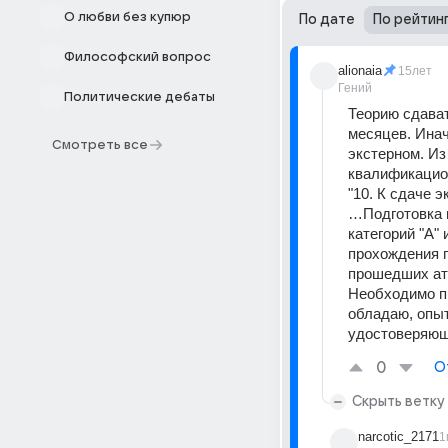
О любви без купюр
По дате
По рейтин
Философский вопрос
alionaia
15лет
Гений
Политические дебаты
Теорию сдават
месяцев. Инач
Смотреть все
экстерном. Из
квалификацио
"10. К сдаче э
…Подготовка в
категорий "А"
прохождения п
Необходимо пр
обладаю, опыт
удостоверяющи
0
О
Скрыть ветку
narcotic_2171
1