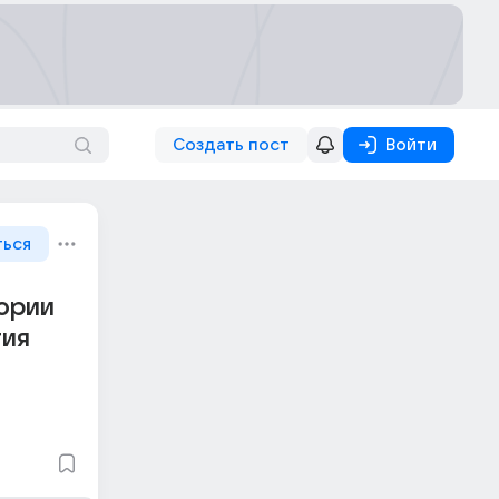
Создать пост
Войти
ться
гории
тия