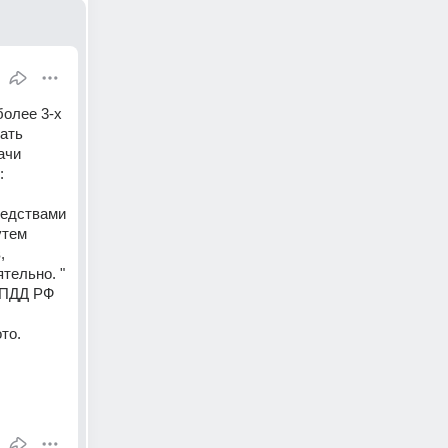
олее 3-х 
ать 
чи 
: 
едствами 
тем 
 
прошедших аттестацию и имеющих соответствующую лицензию, или самостоятельно. " 
 ПДД РФ 
то.