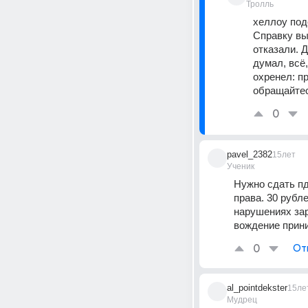
Тролль
хеллоу поде
Справку вы
отказали. Д
думал, всё
охренел: п
обращайтес
0
pavel_2382
15лет
Ученик
Нужно сдать пд
права. 30 рубл
нарушениях зар
вождение прин
0
От
al_pointdekster
15ле
Мудрец