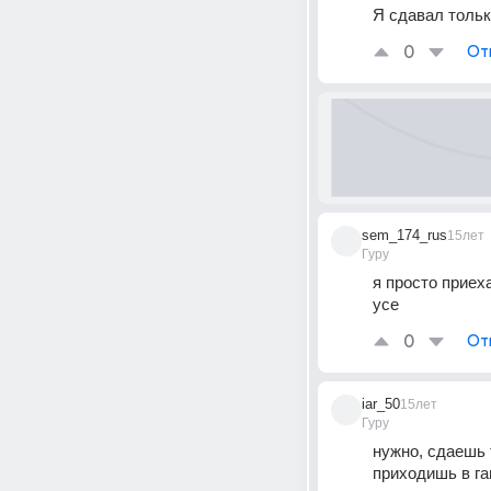
Я сдавал тольк
0
От
sem_174_rus
15лет
Гуру
я просто приех
усе
0
От
iar_50
15лет
Гуру
нужно, сдаешь 
приходишь в га