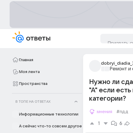
Главная
dobryi_diadia_
Ремонт и 
Моя лента
Нужно ли сда
Пространства
"А" если есть
категории?
В ТОПЕ НА ОТВЕТАХ
мнения
#пдд
Информационные технологии
1
6
А сейчас что-то совсем другое