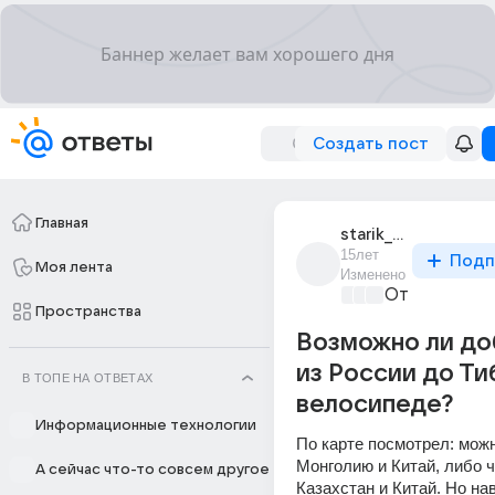
Создать пост
Главная
starik_s_urala
15лет
Подп
Моя лента
Изменено
Отпуск мечт
Пространства
Возможно ли до
из России до Ти
В ТОПЕ НА ОТВЕТАХ
велосипеде?
Информационные технологии
По карте посмотрел: можн
Монголию и Китай, либо ч
А сейчас что-то совсем другое
Казахстан и Китай. Но на