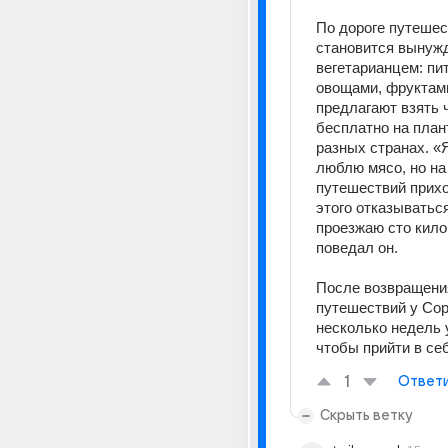
По дороге путешес
становится вынуж
вегетарианцем: пит
овощами, фруктами
предлагают взять ч
бесплатно на плант
разных странах. «Я
люблю мясо, но на 
путешествий прихо
этого отказываться
проезжаю сто килом
поведал он. 
После возвращения
путешествий у Сор
несколько недель у
чтобы прийти в се
1
Ответ
Скрыть ветку