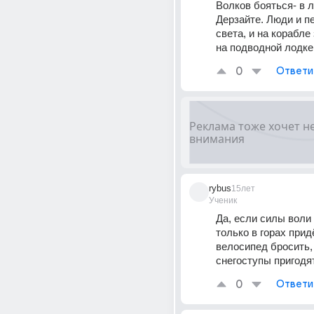
Волков бояться- в л
Дерзайте. Люди и пе
света, и на корабле 
на подводной лодке 
0
Ответи
rybus
15лет
Ученик
Да, если силы воли х
только в горах придё
велосипед бросить, 
снегоступы пригодят
0
Ответи