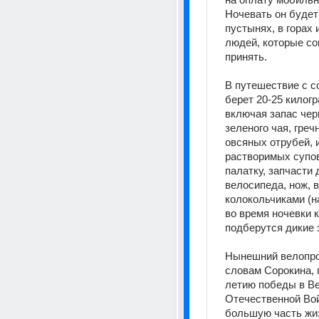
Ночевать он будет 
пустынях, в горах 
людей, которые сог
принять. 
В путешествие с с
берет 20-25 килогр
включая запас черн
зеленого чая, греч
овсяных отрубей, и
растворимых супов,
палатку, запчасти 
велосипеда, нож, в
колокольчиками (на
во время ночевки к
подберутся дикие з
Нынешний велопроб
словам Сорокина, 
летию победы в Ве
Отечественной Вой
большую часть жиз