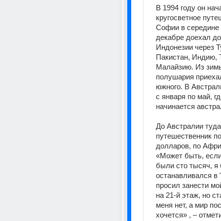
В 1994 году он нача
кругосветное путеш
Софии в середине с
декабре доехал до 
Индонезии через Т
Пакистан, Индию, Т
Малайзию. Из зимы
полушария приехал
южного. В Австрал
с января по май, гд
начинается австра
До Австралии туда 
путешественник по
долларов, по Африк
«Может быть, если
были сто тысяч, я 
останавливался в "
просил занести мо
на 21-й этаж, но ст
меня нет, а мир по
хочется» , – отмет