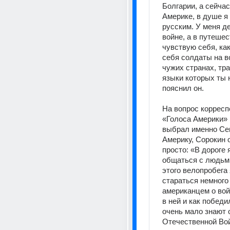
Болгарии, а сейчас
Америке, в душе я 
русским. У меня де
войне, а в путешес
чувствую себя, как
себя солдаты на во
чужих странах, тра
языки которых ты н
пояснил он. 
На вопрос корресп
«Голоса Америки» 
выбрал именно Се
Америку, Сорокин о
просто: «В дороге 
общаться с людьми
этого велопробега 
стараться немного
американцем о войн
в ней и как победил
очень мало знают о
Отечественной Вой