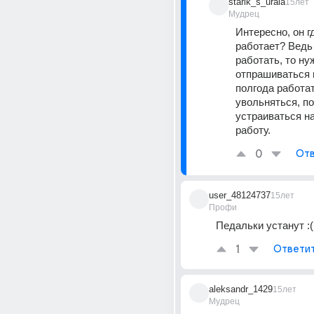
starik_s_urala
15лет
Мудрец
Интересно, он г
работает? Ведь 
работать, то ну
отпрашиваться в
полгода работат
увольняться, по
устраиваться на
работу.
0
Отв
user_48124737
15лет
Профи
Педальки устанут :(
1
Ответи
aleksandr_1429
15лет
Мудрец