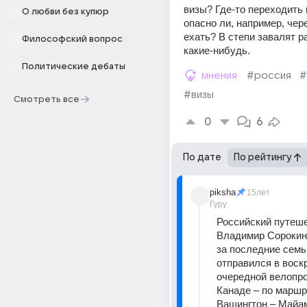
визы? Где-то переходить г
О любви без купюр
опасно ли, например, чере
ехать? В степи завалят р
Философский вопрос
какие-нибудь.
Политические дебаты
мнения
#россия
#
#визы
Смотреть все
0
6
По дате
По рейтингу
piksha
15лет
Гуру
Российский путеше
Владимир Сорокин
за последние семь 
отправился в воскр
очередной велопро
Канаде – по маршр
Вашингтон – Майам