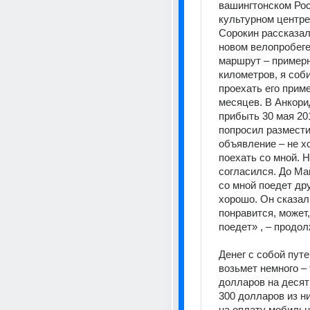
вашингтонском Рос
культурном центре
Сорокин рассказал
новом велопробеге
маршрут – примерн
километров, я соб
проехать его приме
месяцев. В Анкори
прибыть 30 мая 201
попросил размести
объявление – не хо
поехать со мной. Н
согласился. До Май
со мной поедет друг
хорошо. Он сказал,
понравится, может,
поедет» , – продол
Денег с собой пут
возьмет немного – 
долларов на десят
300 долларов из ни
на оплату мобильн