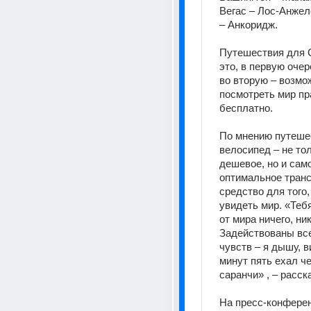
Вегас – Лос-Анжел
– Анкоридж. 
Путешествия для С
это, в первую очер
во вторую – возмож
посмотреть мир пр
бесплатно. 
По мнению путешес
велосипед – не тол
дешевое, но и само
оптимальное транс
средство для того,
увидеть мир. «Тебя
от мира ничего, ник
Задействованы все
чувств – я дышу, в
минут пять ехал че
саранчи» , – расска
На пресс-конферен