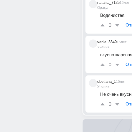
nataliia_7125
15лет
Оракул
Водянистая.
0
От
vania_3349
15лет
Ученик
вкусно жареная
0
От
cbetlana_1
15лет
Ученик
Не очень вкусн
0
От