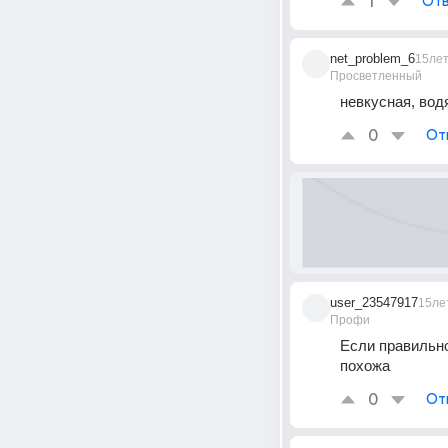
1
Отв
net_problem_6
15ле
Просветленный
невкусная, вод
0
От
user_23547917
15ле
Профи
Если правильно
похожа
0
От