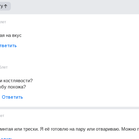
гу
лет
ая на вкус
тветить
5лет
и костлявости? 
ыбу похожа?
Ответить
лет
минтая или трески. Я её готовлю на пару или отвариваю. Можно 