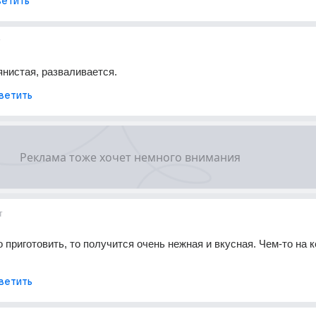
етить
т
янистая, разваливается.
ветить
т
 приготовить, то получится очень нежная и вкусная. Чем-то на к
ветить