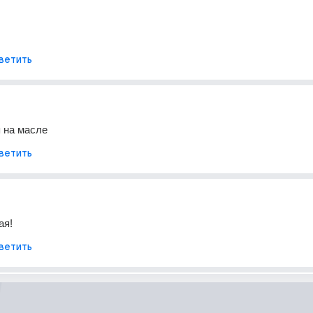
ветить
 на масле
ветить
ая!
ветить