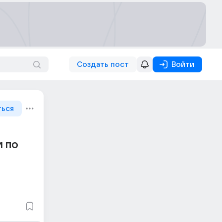
Создать пост
Войти
ться
и по