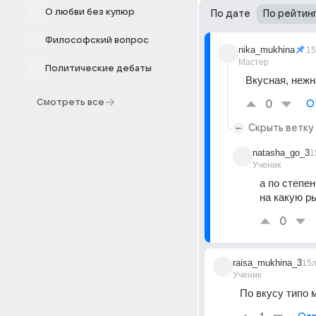
О любви без купюр
По дате
По рейтин
Философский вопрос
nika_mukhina
15
Мастер
Политические дебаты
Вкусная, нежн
Смотреть все
0
О
Скрыть ветку
natasha_go_3
1
Ученик
а по степен
на какую р
0
raisa_mukhina_3
15
Ученик
По вкусу типо 