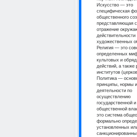
Искусство — это 
специфическая фо
общественного созн
представляющая с
отражение окружа
действительности в
художественных об
Религия — это сов
определенных мифо
культовых и обряд
действий, а также 
институтов (церковь
Политика — основ
принципы, нормы и
деятельности по 
осуществлению 
государственной и 
общественной влас
это система общео
формально опреде
установленных или
санкционированных