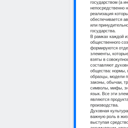
государством (а ин
непосредственно на
реализация которы
обеспечивается ав
или принудительно
государства. 
В рамках каждой и
общественного соз
формируются отде
элементы, которые
взяты в совокупнос
составляют духовн
общества: нормы, п
образцы, модели п
законы, обычаи, тр
символы, мифы, зна
язык. Все эти элем
являются продукта
производства. 
Духовная культура 
важную роль в жиз
выступая средство
аккумуляции, хране