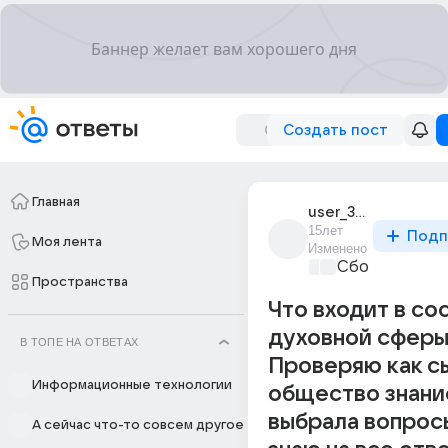
Создать пост
Главная
user_36433661
15лет
Подп
Моя лента
Изменено
Сборная Дом
Пространства
Что входит в со
духовной сферы
В ТОПЕ НА ОТВЕТАХ
Проверяю как с
Информационные технологии
общество знани
выбрала вопросы
А сейчас что-то совсем другое