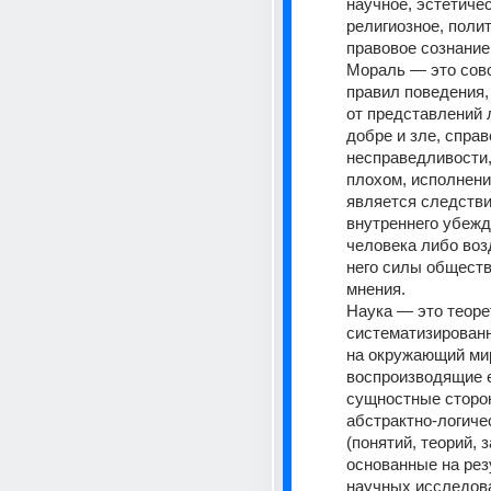
научное, эстетичес
религиозное, полит
правовое сознание.
Мораль — это сово
правил поведения,
от представлений 
добре и зле, справ
несправедливости,
плохом, исполнени
является следстви
внутреннего убежд
человека либо воз
него силы обществ
мнения. 
Наука — это теоре
систематизированн
на окружающий мир
воспроизводящие е
сущностные сторон
абстрактно-логиче
(понятий, теорий, з
основанные на рез
научных исследова