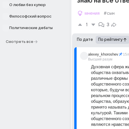
знаю на все отв
О любви без купюр
мнения
#сын
Философский вопрос
1
3
Политические дебаты
По дате
По рейтингу
Смотреть все
alexey_khoroshev
15л
Высший разум
Духовная сфера жи
общества охватыва
различные формы и
общественного созн
которые, будучи в
реальном процессе
общества, образуют
принято называть 
культурой. Такими
общественного соз
являются нравстве