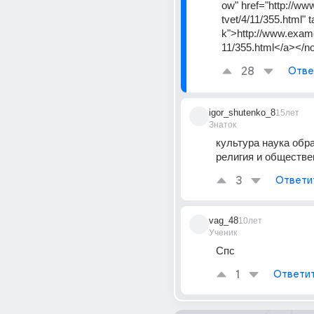
ow" href="http://ww
tvet/4/11/355.html" 
k">http://www.exame
11/355.html</a></n
28
Отве
igor_shutenko_8
15лет
Знаток
культура наука обра
религия и обществ
3
Ответи
vag_48
10лет
Ученик
Спс
1
Ответи