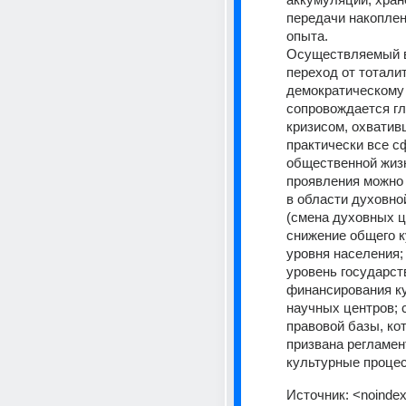
передачи накоплен
опыта. 
Осуществляемый в
переход от тоталит
демократическому 
сопровождается гл
кризисом, охватив
практически все с
общественной жизни
проявления можно 
в области духовно
(смена духовных ц
снижение общего к
уровня населения; 
уровень государств
финансирования ку
научных центров; 
правовой базы, ко
призвана регламен
культурные процес
Источник:
<noindex