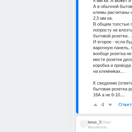
4 мм кв. А может и 6
А в обычной бытов
клемы расчитаны н
2,5 мм кв. 
В общем толстые п
попросту не влезть
бытовой розетки.. .
И второе - если бу
варочную панель, т
вообще розетка не н
месте розетки дел
коробка и провода
на клемниках.. . 
К сведению (ответ
бытовая розетка ра
16А а не 6-10....
4
Ответ
lenux_3
15лет
Мыслитель