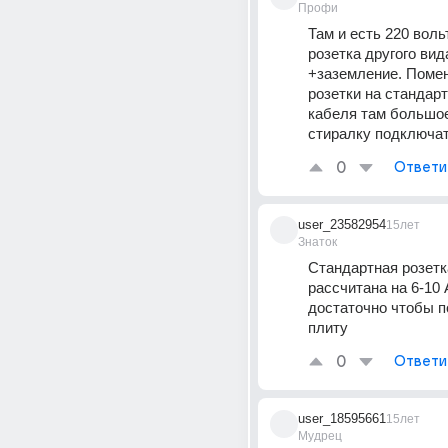
Профи
Там и есть 220 вольт
розетка другого вида
+заземление. Помен
розетки на стандарт
кабеля там большое
стиралку подключат
0
Ответи
user_23582954
15лет
Знаток
Стандартная розетка
рассчитана на 6-10 А
достаточно чтобы п
плиту
0
Ответи
user_18595661
15лет
Мудрец