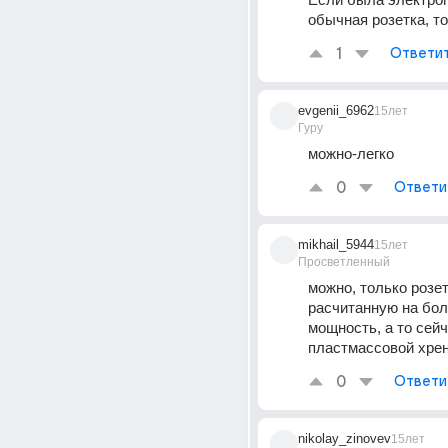
обычная розетка, т
1
Ответи
evgenii_6962
15лет
Гуру
можно-легко
0
Ответи
mikhail_5944
15лет
Просветленный
можно, только розет
расчитанную на бо
мощность, а то сейч
пластмассовой хре
0
Ответи
nikolay_zinovev
15лет