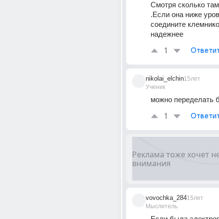
Смотря сколько там
.Если она ниже уров
соедините клемником
надежнее
1
Ответи
nikolai_elchin
15лет
Ученик
можно переделать 
1
Ответи
vovochka_284
15лет
Мыслитель
Если была электроп