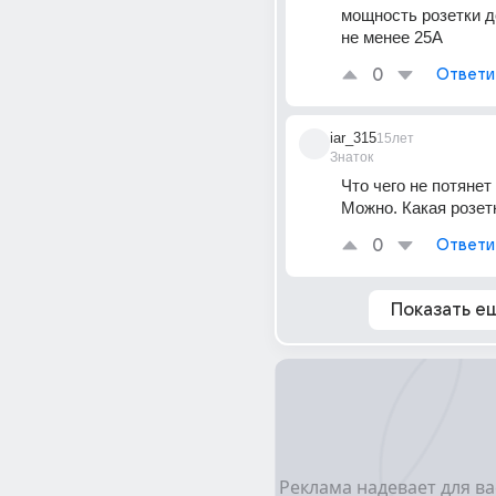
мощность розетки д
не менее 25А
0
Ответи
iar_315
15лет
Знаток
Что чего не потянет 
Можно. Какая розет
0
Ответи
Показать е