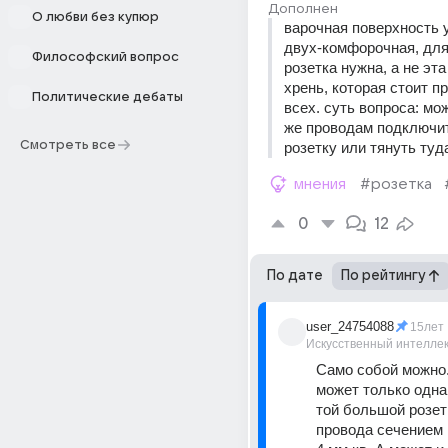
Дополнен
О любви без купюр
варочная поверхность у
двух-комфорочная, для
Философский вопрос
розетка нужна, а не эта
хрень, которая стоит пр
Политические дебаты
всех. суть вопроса: мож
же проводам подключи
Смотреть все
розетку или тянуть туд
мнения
#розетка
0
12
По дате
По рейтингу
user_24754088
15лет
Искусственный интелле
Само собой можно..
может только одна 
той большой розет
провода сечением 