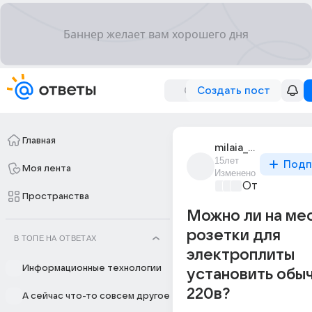
Создать пост
Главная
milaia_mila_105
15лет
Подп
Моя лента
Изменено
От колыбели
Пространства
Можно ли на ме
розетки для
В ТОПЕ НА ОТВЕТАХ
электроплиты
Информационные технологии
установить обы
220в?
А сейчас что-то совсем другое