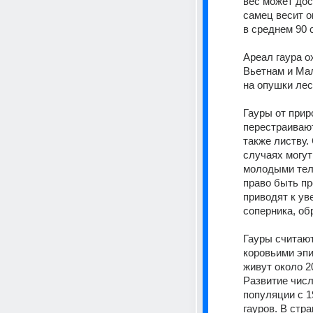
вес может дос
самец весит ок
в среднем 90 
Ареал гаура о
Вьетнам и Мал
на опушки лес
Гауры от прир
перестраивают
также листву.
случаях могут
молодыми тел
право быть пр
приводят к ув
соперника, об
Гауры считают
коровьими эпи
живут около 2
Развитие числ
популяции с 1
гауров. В стр