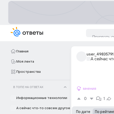
Главная
user_49835791
А сейчас ч
Моя лента
Пространства
В ТОПЕ НА ОТВЕТАХ
мнения
Информационные технологии
0
1
А сейчас что-то совсем другое
По дате
По рейтин