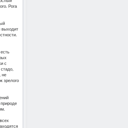
ослый 
го. Рога 
ый 
 выходит 
стности. 
есть 
рых 
и с 
стадо, 
не 
 зрелого 
ний 
природе 
м. 
всех 
аходятся 