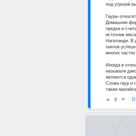
под угрозой в
Гауры относят
Домашняя форм
предка и счит
источник мяса
Нагаланде. В 
гаялов успешн
многих частях
Иногда в отно
называли диког
являются одним
Слова гаур и 
также малайск
8
О