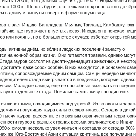
тигать 1200 кг, в отдельных случаях до 1500 кг. Нормальный взр
оло 1000 кг. Шерсть бурая, с оттенками от красноватого до чёрно
см в длину и выгнуты наверх в форме полумесяца. 
хватывает Индию, Бангладеш, Мьянму, Таиланд, Камбоджу, южн
айзию, где гаур живёт в густых лесах. Иногда он в поисках пищи
ов или поляны, но в большинстве случаев избегает открытой ме
оды активны днём, но вблизи людских поселений зачастую 
ся на ночной образ жизни. Они питаются травами, однако могут 
 Стада гауров состоят из десяти-двенадцати животных, в некото
 достигать даже сорок особей. В них находятся, в основном самк
ятами, сопровождаемые одним самцом. Самцы нередко меняют 
едводителем стада выигрывается в поединках, которые, однако, 
ечьям. Молодые самцы, ещё не способные вызывать на поединок
разуют отдельные стада. Пожилые самцы живут поодиночке. 
ся животными, находящимися под угрозой. Из-за охоты и зараже
демиями популяция гаура сильно сократилась. Сегодня в дикой 
0 тысяч гауров, рассеянные по разным ограниченным территория
енности гауров в разных странах весьма различается: в Индии 
990-х смогли несколько увеличиться и составляют сегодня 90% 
анах же Юго-Восточной Азии ситуация критична, все популяции н