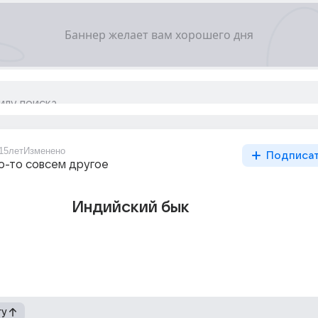
15лет
Изменено
Подписа
то-то совсем другое
Индийский бык
гу