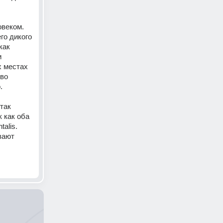
веком. 
о дикого 
ак 
 
 местах 
во 
. 
так 
 как оба 
lis. 
ают 