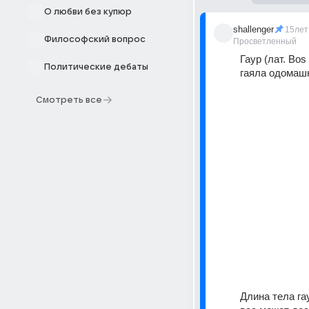
О любви без купюр
shallenger
15лет
Философский вопрос
Просветленный
Гаур (лат. Bo
Политические дебаты
гаяла одомаш
Смотреть все
Длина тела гау