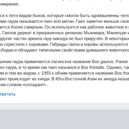
ымирания. 
ся к пяти видам быков, которые смогли быть одомашненны чело
а гаура называется гаял или митан. Гаял заметно меньше своег
ается более смирным. Он используется как рабочее животное и к
. Гаялов держат в приграничных регионах Мьянмара, Манипуре и
других частях ареала гаур никогда не был приручён. В некоторых
о скрестили с коровами. Гибриды гаяла и коровы используются 
 Индии и обладают типичными свойствами домашнего животного
шении гаура применяется латинское название Bos gaurus. Ранее 
о гаура, в то время как гаял назывался Bos frontalis. Однако, так
 и тем же видом, с 1993 к обоим применяется название Bos fronta
гаял происходят из хинди. В Юго-Восточной Азии их иногда назыв
им словом «селаданг» .
тветить