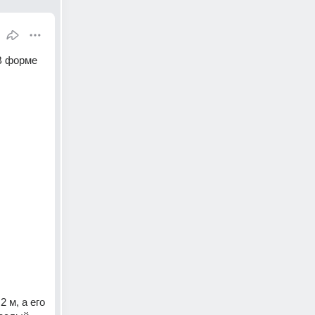
В форме 
м, а его 