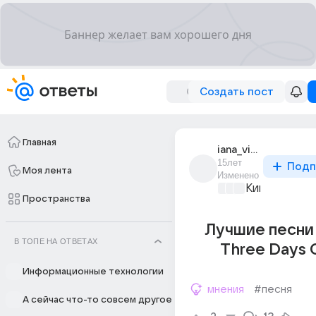
Создать пост
Главная
iana_vitrenko
15лет
Подп
Моя лента
Изменено
Киномания
+2
Пространства
Лучшие песни
В ТОПЕ НА ОТВЕТАХ
Three Days 
Информационные технологии
мнения
#песня
А сейчас что-то совсем другое