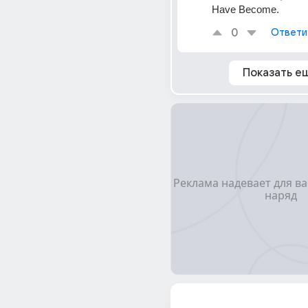
Have Become.
0
Ответи
Показать е