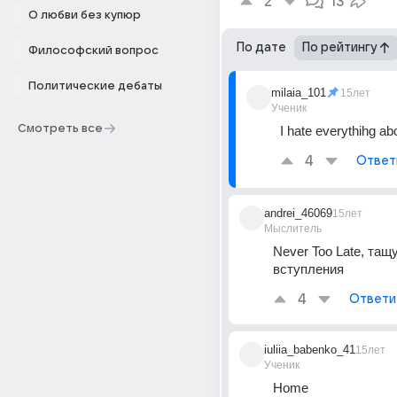
2
13
О любви без купюр
По дате
По рейтингу
Философский вопрос
Политические дебаты
milaia_101
15лет
Ученик
Смотреть все
I hate everythihg ab
4
Ответ
andrei_46069
15лет
Мыслитель
Never Too Late, тащу
вступления
4
Ответи
iuliia_babenko_41
15лет
Ученик
Home 