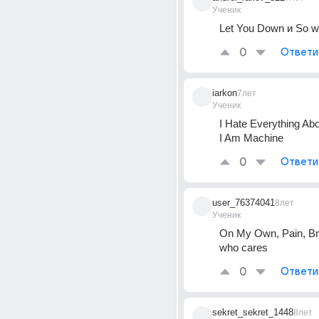
Ученик
Let You Down и So w
0
Ответи
iarkon
7лет
Ученик
I Hate Everything Ab
I Am Machine
0
Ответи
user_76374041
8лет
Ученик
On My Own, Pain, Br
who cares
0
Ответи
sekret_sekret_1448
8лет