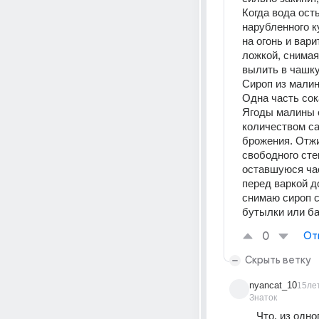
Когда вода осты
нарубленного ку
на огонь и вар
ложкой, снимая 
вылить в чашку
Сироп из мали
Одна часть сока
Ягоды малины 
количеством са
брожения. Отжи
свободного сте
оставшуюся час
перед варкой д
снимаю сироп с
бутылки или ба
0
От
Скрыть ветку
nyancat_10
15ле
Знаток
Что, из одно