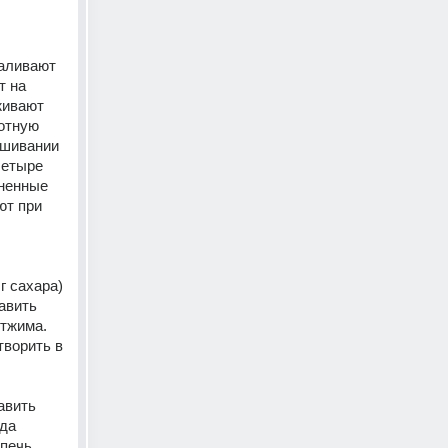
аливают 
 на 
ивают 
отную 
ешивании 
етыре 
ненные 
т при 
 сахара) 
авить 
тжима. 
ворить в 
вить 
да 
печь. 