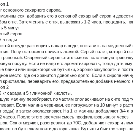
оп 1 
кг основного сахарного сиропа. 
 малины сок, добавить его в основной сахарный сироп и довести
ом огне. Затем снять с огня, выдержать 1-2 часа, процедить, наг
ь 5 минут. 
рный сироп 
5 л воды. 
стой посуде растворить сахар в воде, поставить на медленный о
ения. Пену осторожно снимать ложкой. Серый налет, который ост
 тряпочкой. Сваренный сироп слить сквозь полотняную тряпочку 
вую посуду. Если не надо его ароматизировать, тогда дать ему 
ые банки или широкогорлые бутылки, хорошо закупорить и постав
ное место, где он хранится довольно долго. Если в сиропе начну
 кристаллы, переварить его, предварительно добавив немного 
оп 2 
,5 кг сахара и 5 г лимонной кислоты. 
ую малину перебирают, по частям ополаскивают на сите под т
ливают. Если малина червивая, ее погружают на 10 минут в раств
 л воды) и затем ополаскивают. На 1 кг малины добавляют 3/4 л в
2 часов. После этого времени смесь профильтровывают через 
ок. Сок отмеряют, разогревают до 70С, добавляют сахар и лим
ивают по бутылкам почти до горлышка. Бутылки быстро закрыва