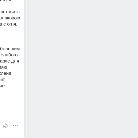
поставить 
шлаковою 
с огня, 
ебольшим 
слабого 
арле для 
ляю 
ленд 
т, 
ые 