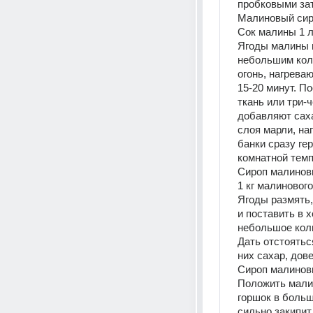
пробковыми зат
Малиновый сир
Сок малины 1 л,
Ягоды малины 
небольшим коли
огонь, нагрева
15-20 минут. П
ткань или три-
добавляют саха
слоя марли, на
банки сразу ге
комнатной темп
Сироп малинов
1 кг малинового 
Ягоды размять,
и поставить в 
небольшое коли
Дать отстояться
них сахар, дове
Сироп малинов
Положить малин
горшок в больш
сильно закипит,