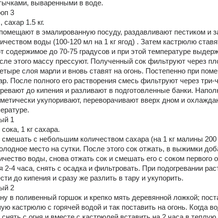
ычками, вываренными в воде. 
оп 3 
 сахар 1.5 кг. 
помещают в эмалированную посуду, раздавливают пестиком и з
чеством воды (100-120 мл на 1 кг ягод) . Затем кастрюлю ставят
ют содержимое до 70-75 градусов и при этой температуре выдерж
осле этого массу прессуют. Полученный сок фильтруют через пл
четыре слоя марли и вновь ставят на огонь. Постепенно при пом
р. После полного его растворения смесь фильтруют через три-ч
гревают до кипения и разливают в подготовленные банки. Напол
рметически укупоривают, переворачивают вверх дном и охлаждаю
ературе. 
ый 1 
сока, 1 кг сахара. 
 смешать с небольшим количеством сахара (на 1 кг малины 200 г
холодное место на сутки. После этого сок отжать, в выжимки доб
чество воды, снова отжать сок и смешать его с соком первого о
 2-4 часа, снять с осадка и фильтровать. При подогревании раст
сти до кипения и сразу же разлить в тару и укупорить. 
ый 2 
у в поливенный горшок и крепко мять деревянной ложкой; поста
ую кастрюлю с горячей водой и так поставить на огонь. Когда во
 снять с огня и вместе с кастрюлей вставить на 2 часа в теплую 