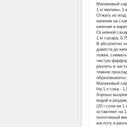
Малиновый сир
1 кг малины, 1 
Отжать из ягод
кипения на слаб
кипения и варит
Основной саха
1 кг сахара, 0,7
В абсолютно чи
довести до кип
ложке, снимать
чистую фарфоро
разлить в чист
темное прохлад
образовываться
Малиновый сир
На 1 л сока - 1
Хорошо вызревш
водой и раздав
(20 г соли на 1
оставляют на 1
полотняный меш
кислоту и разл