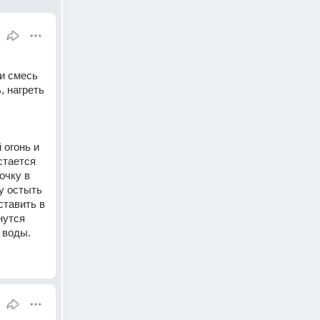
и смесь 
 нагреть 
огонь и 
тается 
чку в 
 остыть 
тавить в 
утся 
 воды.