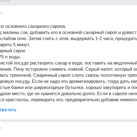
ет
 кг основного сахарного сиропа. 
д малины сок, добавить его в основной сахарный сироп и довест
слабом огне. Затем снять с огня, выдержать 1-2 часа, процедить,
арить 5 минут. 
арный сироп 
75 л воды. 
истой посуде растворить сахар в воде, поставить на медленный 
пения. Пену осторожно снимать ложкой. Серый налет, который ос
мать тряпочкой. Сваренный сироп слить сквозь полотняную тряпо
овую посуду. Если не надо его ароматизировать, тогда дать ему
истые банки или широкогорлые бутылки, хорошо закупорить и пос
дное место, где он хранится довольно долго. Если в сиропе начн
я кристаллы, переварить его, предварительно добавив немного
тветить
т