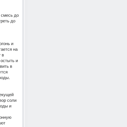
 смесь до 
реть до 
гонь и 
ается на 
в 
остыть и 
ить в 
тся 
воды. 
екущей 
ор соли 
оды и 
онную 
ют 