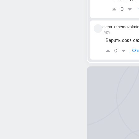
0
elena_rzhemovskai
Гуру
Варить сок+ са
0
От