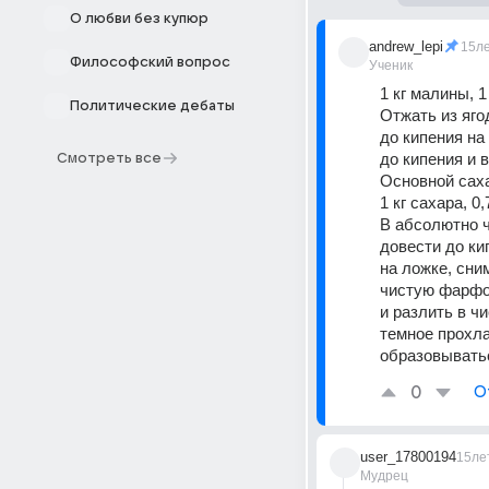
О любви без купюр
andrew_lepi
15л
Философский вопрос
Ученик
1 кг малины, 1
Политические дебаты
Отжать из яго
до кипения на 
до кипения и в
Смотреть все
Основной сах
1 кг сахара, 0,
В абсолютно ч
довести до ки
на ложке, сни
чистую фарфор
и разлить в ч
темное прохла
образовыватьс
0
О
user_17800194
15ле
Мудрец