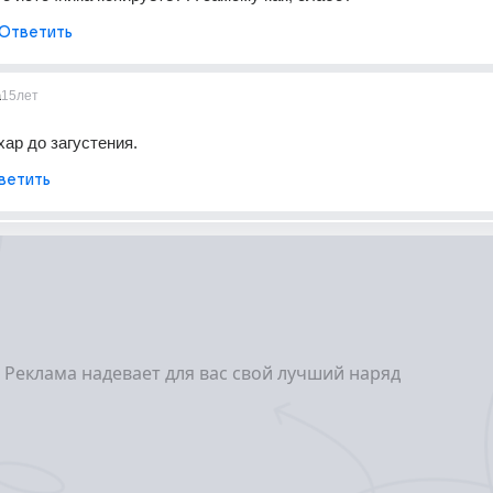
Ответить
a
15лет
хар до загустения.
ветить