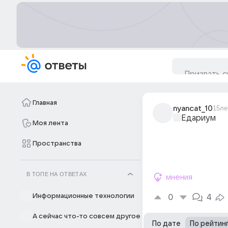
Главная
nyancat_10
15ле
Едариум
Моя лента
Пространства
В ТОПЕ НА ОТВЕТАХ
мнения
Информационные технологии
0
4
А сейчас что-то совсем другое
По дате
По рейтин